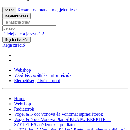
Kosár tartalmának megjelenítése
bezár
Bejelentkezés
Elfelejtette a jelszavát?
Bejelentkezés
Regisztráció
0670/365-7619
epgepoutlet@gmail.com
Webshop
Vásárlási, szállítási információk
Elérhetőség, átvételi pont
Home
Webshop
Radiátorok
Vogel & Noot Vonova és Vonomat lapradiátorok
Vogel & Noot Vonova Plan SÍKLAPÚ BEÉPÍTETT
SZELEPES acéllemez lapradiátor
11 KV-típusú Vonoplan Síklapú Beépített Szelepes radiátorok