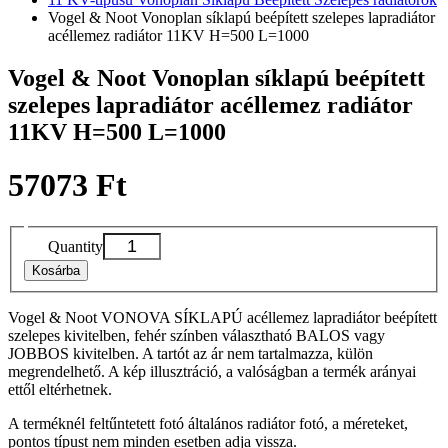
Vogel & Noot Vonoplan síklapú beépített szelepes lapradiátor
acéllemez radiátor 11KV H=500 L=1000
Vogel & Noot Vonoplan síklapú beépített
szelepes lapradiátor acéllemez radiátor
11KV H=500 L=1000
57073 Ft
Quantity
Kosárba
Vogel & Noot VONOVA SÍKLAPÚ acéllemez lapradiátor beépített
szelepes kivitelben, fehér színben választható BALOS vagy
JOBBOS kivitelben. A tartót az ár nem tartalmazza, külön
megrendelhető. A kép illusztráció, a valóságban a termék arányai
ettől eltérhetnek.
A terméknél feltűntetett fotó általános radiátor fotó, a méreteket,
pontos típust nem minden esetben adja vissza.