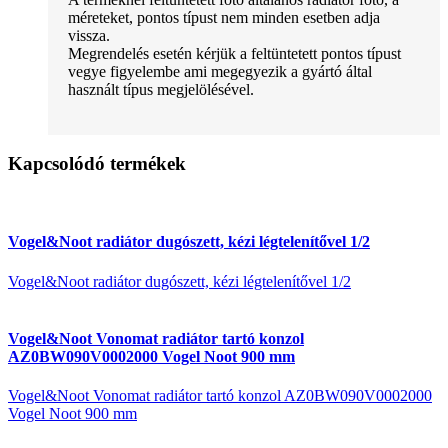
méreteket, pontos típust nem minden esetben adja
vissza.
Megrendelés esetén kérjük a feltüntetett pontos típust
vegye figyelembe ami megegyezik a gyártó által
használt típus megjelölésével.
Kapcsolódó termékek
Vogel&Noot radiátor dugószett, kézi légtelenítővel 1/2
Vogel&Noot radiátor dugószett, kézi légtelenítővel 1/2
Vogel&Noot Vonomat radiátor tartó konzol
AZ0BW090V0002000 Vogel Noot 900 mm
Vogel&Noot Vonomat radiátor tartó konzol AZ0BW090V0002000
Vogel Noot 900 mm