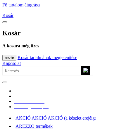
Fő tartalom átugrása
Kosár
Kosár
A kosara még üres
Kosár tartalmának megjelenítése
bezár
Kapcsolat
0670/365-7619
epgepoutlet@gmail.com
Vásárlási információk
Elérhetőség, átvételi pont
AKCIÓ AKCIÓ AKCIÓ (a készlet erejéig)
AREZZO termékek