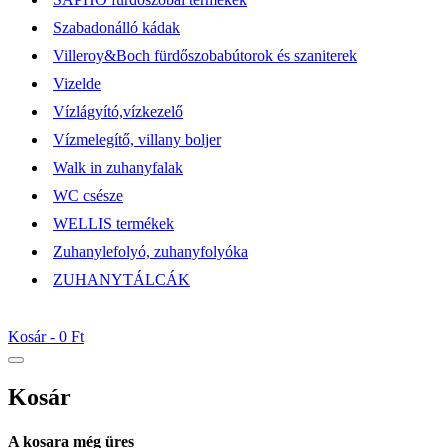
Szabadonálló kádak
Villeroy&Boch fürdőszobabútorok és szaniterek
Vizelde
Vízlágyító,vízkezelő
Vízmelegítő, villany boljer
Walk in zuhanyfalak
WC csésze
WELLIS termékek
Zuhanylefolyó, zuhanyfolyóka
ZUHANYTÁLCÁK
Kosár -
0 Ft
Kosár
A kosara még üres