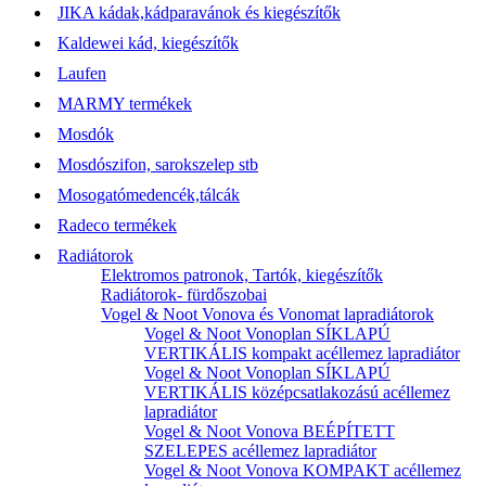
JIKA kádak,kádparavánok és kiegészítők
Kaldewei kád, kiegészítők
Laufen
MARMY termékek
Mosdók
Mosdószifon, sarokszelep stb
Mosogatómedencék,tálcák
Radeco termékek
Radiátorok
Elektromos patronok, Tartók, kiegészítők
Radiátorok- fürdőszobai
Vogel & Noot Vonova és Vonomat lapradiátorok
Vogel & Noot Vonoplan SÍKLAPÚ
VERTIKÁLIS kompakt acéllemez lapradiátor
Vogel & Noot Vonoplan SÍKLAPÚ
VERTIKÁLIS középcsatlakozású acéllemez
lapradiátor
Vogel & Noot Vonova BEÉPÍTETT
SZELEPES acéllemez lapradiátor
Vogel & Noot Vonova KOMPAKT acéllemez