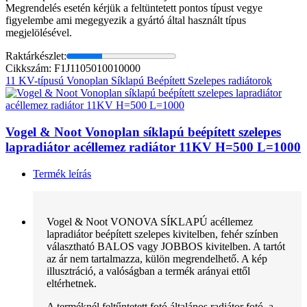
Megrendelés esetén kérjük a feltüntetett pontos típust vegye
figyelembe ami megegyezik a gyártó által használt típus
megjelölésével.
Raktárkészlet:
Cikkszám: F1J1105010010000
11 KV-típusú Vonoplan Síklapú Beépített Szelepes radiátorok
Vogel & Noot Vonoplan síklapú beépített szelepes
lapradiátor acéllemez radiátor 11KV H=500 L=1000
Termék leírás
Vogel & Noot VONOVA SÍKLAPÚ acéllemez
lapradiátor beépített szelepes kivitelben, fehér színben
választható BALOS vagy JOBBOS kivitelben. A tartót
az ár nem tartalmazza, külön megrendelhető. A kép
illusztráció, a valóságban a termék arányai ettől
eltérhetnek.
A terméknél feltűntetett fotó általános radiátor fotó, a