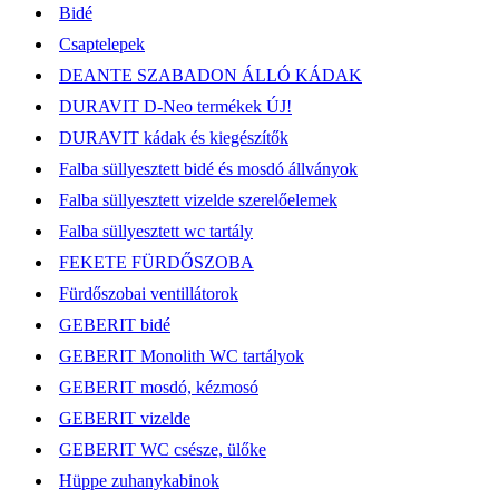
Bidé
Csaptelepek
DEANTE SZABADON ÁLLÓ KÁDAK
DURAVIT D-Neo termékek ÚJ!
DURAVIT kádak és kiegészítők
Falba süllyesztett bidé és mosdó állványok
Falba süllyesztett vizelde szerelőelemek
Falba süllyesztett wc tartály
FEKETE FÜRDŐSZOBA
Fürdőszobai ventillátorok
GEBERIT bidé
GEBERIT Monolith WC tartályok
GEBERIT mosdó, kézmosó
GEBERIT vizelde
GEBERIT WC csésze, ülőke
Hüppe zuhanykabinok