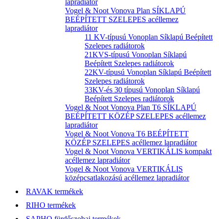
lapradiátor
Vogel & Noot Vonova Plan SÍKLAPÚ
BEÉPÍTETT SZELEPES acéllemez
lapradiátor
11 KV-típusú Vonoplan Síklapú Beépített
Szelepes radiátorok
21KVS-típusú Vonoplan Síklapú
Beépített Szelepes radiátorok
22KV-típusú Vonoplan Síklapú Beépített
Szelepes radiátorok
33KV-és 30 típusú Vonoplan Síklapú
Beépített Szelepes radiátorok
Vogel & Noot Vonova Plan T6 SÍKLAPÚ
BEÉPÍTETT KÖZÉP SZELEPES acéllemez
lapradiátor
Vogel & Noot Vonova T6 BEÉPÍTETT
KÖZÉP SZELEPES acéllemez lapradiátor
Vogel & Noot Vonova VERTIKÁLIS kompakt
acéllemez lapradiátor
Vogel & Noot Vonova VERTIKÁLIS
középcsatlakozású acéllemez lapradiátor
RAVAK termékek
RIHO termékek
SAPHO fürdőszobai termékek