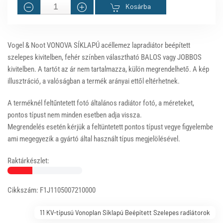
Kosárba
Vogel & Noot VONOVA SÍKLAPÚ acéllemez lapradiátor beépített
szelepes kivitelben, fehér színben választható BALOS vagy JOBBOS
kivitelben. A tartót az ár nem tartalmazza, külön megrendelhető. A kép
illusztráció, a valóságban a termék arányai ettől eltérhetnek.
A terméknél feltűntetett fotó általános radiátor fotó, a méreteket,
pontos típust nem minden esetben adja vissza.
Megrendelés esetén kérjük a feltüntetett pontos típust vegye figyelembe
ami megegyezik a gyártó által használt típus megjelölésével.
Raktárkészlet:
Cikkszám: F1J1105007210000
11 KV-típusú Vonoplan Síklapú Beépített Szelepes radiátorok