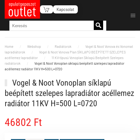
Kapcsolat
Fő tartalom átugrása
Home
Webshop
Radiátorok
Vogel & Noot Vonova és Vonomat
lapradiátorok
Vogel & Noot Vonova Plan SÍKLAPÚ BEÉPÍTETT SZELEPES
acéllemez lapradiátor
11 KV-típusú Vonoplan Síklapú Beépített Szelepes
radiátorok
Vogel & Noot Vonoplan síklapú beépített szelepes lapradiátor
acéllemez radiátor 11KV H=500 L=0720
Vogel & Noot Vonoplan síklapú
beépített szelepes lapradiátor acéllemez
radiátor 11KV H=500 L=0720
46802 Ft