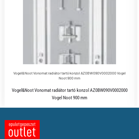
Vogel&Noot Vonomat radiátor tartó konzol AZ0BW090V0002000 Vogel
Noot 900 mm
Vogel&Noot Vonomat radiátor tartó konzol AZ0BW090V0002000
Vogel Noot 900 mm