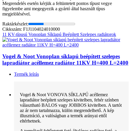
Megrendelés esetén kérjük a feltüntetett pontos típust vegye
figyelembe ami megegyezik a gyártó által használt típus
megjelölésével.
Raktárkészlet:
Cikkszám: F1J1104024010000
11 KV-típusú Vonoplan Síklapú Beépített Szelepes radiátorok
Vogel & Noot Vonoplan síklapú beépített szelepes
lapradiátor acéllemez radiátor 11KV H=400 L=2400
Termék leírás
Vogel & Noot VONOVA SÍKLAPÚ acéllemez
lapradiátor beépített szelepes kivitelben, fehér színben
választható BALOS vagy JOBBOS kivitelben. A tartót
az ár nem tartalmazza, külön megrendelhető. A kép
illusztráció, a valóságban a termék arányai ettől
eltérhetnek.
A terméknél feltűntetett fotó általános radiátor fotó, a