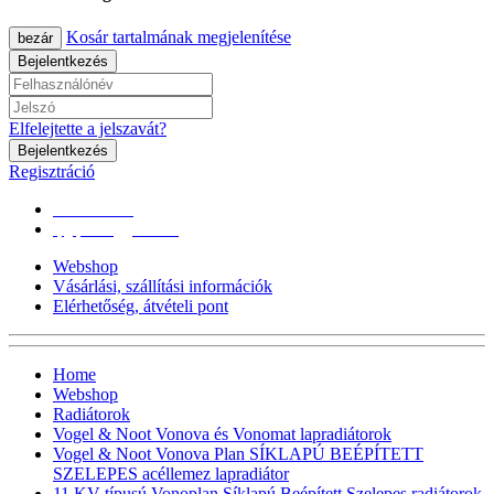
Kosár tartalmának megjelenítése
bezár
Bejelentkezés
Elfelejtette a jelszavát?
Bejelentkezés
Regisztráció
0670/365-7619
epgepoutlet@gmail.com
Webshop
Vásárlási, szállítási információk
Elérhetőség, átvételi pont
Home
Webshop
Radiátorok
Vogel & Noot Vonova és Vonomat lapradiátorok
Vogel & Noot Vonova Plan SÍKLAPÚ BEÉPÍTETT
SZELEPES acéllemez lapradiátor
11 KV-típusú Vonoplan Síklapú Beépített Szelepes radiátorok