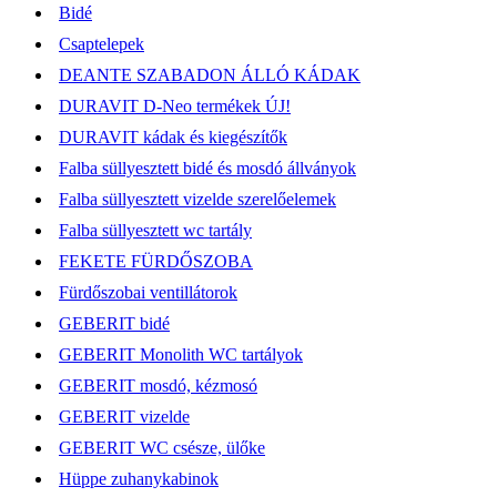
Bidé
Csaptelepek
DEANTE SZABADON ÁLLÓ KÁDAK
DURAVIT D-Neo termékek ÚJ!
DURAVIT kádak és kiegészítők
Falba süllyesztett bidé és mosdó állványok
Falba süllyesztett vizelde szerelőelemek
Falba süllyesztett wc tartály
FEKETE FÜRDŐSZOBA
Fürdőszobai ventillátorok
GEBERIT bidé
GEBERIT Monolith WC tartályok
GEBERIT mosdó, kézmosó
GEBERIT vizelde
GEBERIT WC csésze, ülőke
Hüppe zuhanykabinok