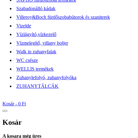
Szabadonálló kádak
Villeroy&Boch fürdőszobabútorok és szaniterek
Vizelde
Vízlágyító,vízkezelő
Vízmelegítő, villany boljer
Walk in zuhanyfalak
WC csésze
WELLIS termékek
Zuhanylefolyó, zuhanyfolyóka
ZUHANYTÁLCÁK
Kosár -
0 Ft
Kosár
A kosara még üres