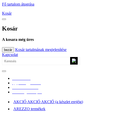
Fő tartalom átugrása
Kosár
Kosár
A kosara még üres
Kosár tartalmának megjelenítése
bezár
Kapcsolat
0670/365-7619
epgepoutlet@gmail.com
Vásárlási információk
Elérhetőség, átvételi pont
AKCIÓ AKCIÓ AKCIÓ (a készlet erejéig)
AREZZO termékek