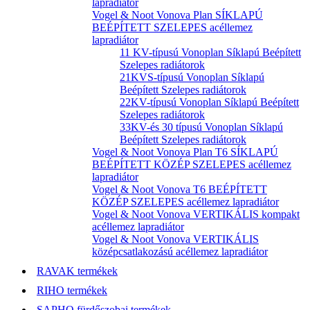
lapradiátor
Vogel & Noot Vonova Plan SÍKLAPÚ
BEÉPÍTETT SZELEPES acéllemez
lapradiátor
11 KV-típusú Vonoplan Síklapú Beépített
Szelepes radiátorok
21KVS-típusú Vonoplan Síklapú
Beépített Szelepes radiátorok
22KV-típusú Vonoplan Síklapú Beépített
Szelepes radiátorok
33KV-és 30 típusú Vonoplan Síklapú
Beépített Szelepes radiátorok
Vogel & Noot Vonova Plan T6 SÍKLAPÚ
BEÉPÍTETT KÖZÉP SZELEPES acéllemez
lapradiátor
Vogel & Noot Vonova T6 BEÉPÍTETT
KÖZÉP SZELEPES acéllemez lapradiátor
Vogel & Noot Vonova VERTIKÁLIS kompakt
acéllemez lapradiátor
Vogel & Noot Vonova VERTIKÁLIS
középcsatlakozású acéllemez lapradiátor
RAVAK termékek
RIHO termékek
SAPHO fürdőszobai termékek