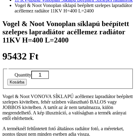
Vogel & Noot Vonoplan síklapú beépített szelepes lapradiátor
acéllemez radiátor 11KV H=400 L=2400
Vogel & Noot Vonoplan síklapú beépített
szelepes lapradiátor acéllemez radiátor
11KV H=400 L=2400
95432 Ft
Quantity
Kosárba
Vogel & Noot VONOVA SÍKLAPÚ acéllemez lapradiátor beépített
szelepes kivitelben, fehér színben választható BALOS vagy
JOBBOS kivitelben. A tartót az ár nem tartalmazza, külön
megrendelhető. A kép illusztráció, a valóságban a termék arányai
ettől eltérhetnek.
A terméknél feltűntetett fotó általános radiátor fotó, a méreteket,
pontos típust nem minden esetben adja vissza.