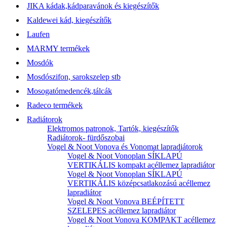
JIKA kádak,kádparavánok és kiegészítők
Kaldewei kád, kiegészítők
Laufen
MARMY termékek
Mosdók
Mosdószifon, sarokszelep stb
Mosogatómedencék,tálcák
Radeco termékek
Radiátorok
Elektromos patronok, Tartók, kiegészítők
Radiátorok- fürdőszobai
Vogel & Noot Vonova és Vonomat lapradiátorok
Vogel & Noot Vonoplan SÍKLAPÚ
VERTIKÁLIS kompakt acéllemez lapradiátor
Vogel & Noot Vonoplan SÍKLAPÚ
VERTIKÁLIS középcsatlakozású acéllemez
lapradiátor
Vogel & Noot Vonova BEÉPÍTETT
SZELEPES acéllemez lapradiátor
Vogel & Noot Vonova KOMPAKT acéllemez