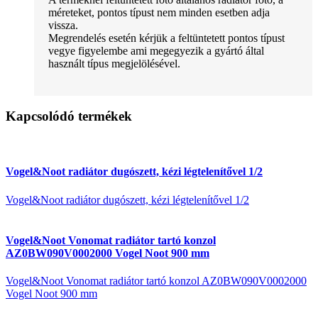
méreteket, pontos típust nem minden esetben adja
vissza.
Megrendelés esetén kérjük a feltüntetett pontos típust
vegye figyelembe ami megegyezik a gyártó által
használt típus megjelölésével.
Kapcsolódó termékek
Vogel&Noot radiátor dugószett, kézi légtelenítővel 1/2
Vogel&Noot radiátor dugószett, kézi légtelenítővel 1/2
Vogel&Noot Vonomat radiátor tartó konzol
AZ0BW090V0002000 Vogel Noot 900 mm
Vogel&Noot Vonomat radiátor tartó konzol AZ0BW090V0002000
Vogel Noot 900 mm