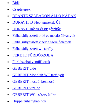
Bidé
Csaptelepek
DEANTE SZABADON ÁLLÓ KÁDAK
DURAVIT D-Neo termékek ÚJ!
DURAVIT kádak és kiegészítők
Falba süllyesztett bidé és mosdó állványok
Falba süllyesztett vizelde szerelőelemek
Falba süllyesztett wc tartály
FEKETE FÜRDŐSZOBA
Fürdőszobai ventillátorok
GEBERIT bidé
GEBERIT Monolith WC tartályok
GEBERIT mosdó, kézmosó
GEBERIT vizelde
GEBERIT WC csésze, ülőke
Hüppe zuhanykabinok