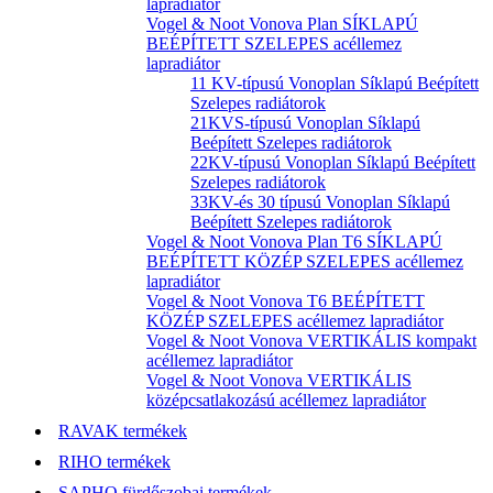
lapradiátor
Vogel & Noot Vonova Plan SÍKLAPÚ
BEÉPÍTETT SZELEPES acéllemez
lapradiátor
11 KV-típusú Vonoplan Síklapú Beépített
Szelepes radiátorok
21KVS-típusú Vonoplan Síklapú
Beépített Szelepes radiátorok
22KV-típusú Vonoplan Síklapú Beépített
Szelepes radiátorok
33KV-és 30 típusú Vonoplan Síklapú
Beépített Szelepes radiátorok
Vogel & Noot Vonova Plan T6 SÍKLAPÚ
BEÉPÍTETT KÖZÉP SZELEPES acéllemez
lapradiátor
Vogel & Noot Vonova T6 BEÉPÍTETT
KÖZÉP SZELEPES acéllemez lapradiátor
Vogel & Noot Vonova VERTIKÁLIS kompakt
acéllemez lapradiátor
Vogel & Noot Vonova VERTIKÁLIS
középcsatlakozású acéllemez lapradiátor
RAVAK termékek
RIHO termékek
SAPHO fürdőszobai termékek