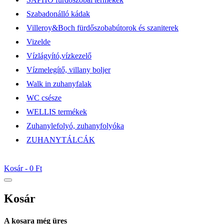
Szabadonálló kádak
Villeroy&Boch fürdőszobabútorok és szaniterek
Vizelde
Vízlágyító,vízkezelő
Vízmelegítő, villany boljer
Walk in zuhanyfalak
WC csésze
WELLIS termékek
Zuhanylefolyó, zuhanyfolyóka
ZUHANYTÁLCÁK
Kosár -
0 Ft
Kosár
A kosara még üres