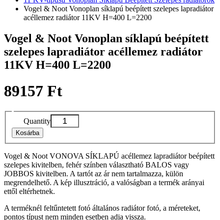
Vogel & Noot Vonoplan síklapú beépített szelepes lapradiátor
acéllemez radiátor 11KV H=400 L=2200
Vogel & Noot Vonoplan síklapú beépített
szelepes lapradiátor acéllemez radiátor
11KV H=400 L=2200
89157 Ft
Quantity
Kosárba
Vogel & Noot VONOVA SÍKLAPÚ acéllemez lapradiátor beépített
szelepes kivitelben, fehér színben választható BALOS vagy
JOBBOS kivitelben. A tartót az ár nem tartalmazza, külön
megrendelhető. A kép illusztráció, a valóságban a termék arányai
ettől eltérhetnek.
A terméknél feltűntetett fotó általános radiátor fotó, a méreteket,
pontos típust nem minden esetben adja vissza.