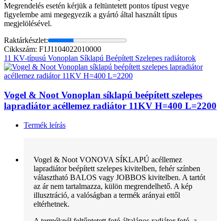
Megrendelés esetén kérjük a feltüntetett pontos típust vegye
figyelembe ami megegyezik a gyártó által használt típus
megjelölésével.
Raktárkészlet:
Cikkszám: F1J1104022010000
11 KV-típusú Vonoplan Síklapú Beépített Szelepes radiátorok
Vogel & Noot Vonoplan síklapú beépített szelepes
lapradiátor acéllemez radiátor 11KV H=400 L=2200
Termék leírás
Vogel & Noot VONOVA SÍKLAPÚ acéllemez
lapradiátor beépített szelepes kivitelben, fehér színben
választható BALOS vagy JOBBOS kivitelben. A tartót
az ár nem tartalmazza, külön megrendelhető. A kép
illusztráció, a valóságban a termék arányai ettől
eltérhetnek.
A terméknél feltűntetett fotó általános radiátor fotó, a