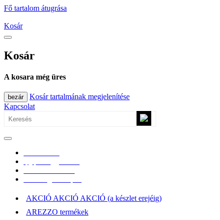
Fő tartalom átugrása
Kosár
Kosár
A kosara még üres
Kosár tartalmának megjelenítése
bezár
Kapcsolat
0670/365-7619
epgepoutlet@gmail.com
Vásárlási információk
Elérhetőség, átvételi pont
AKCIÓ AKCIÓ AKCIÓ (a készlet erejéig)
AREZZO termékek