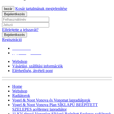
Kosár tartalmának megjelenítése
bezár
Bejelentkezés
Elfelejtette a jelszavát?
Bejelentkezés
Regisztráció
0670/365-7619
epgepoutlet@gmail.com
Webshop
Vásárlási, szállítási információk
Elérhetőség, átvételi pont
Home
Webshop
Radiátorok
Vogel & Noot Vonova és Vonomat lapradiátorok
Vogel & Noot Vonova Plan SÍKLAPÚ BEÉPÍTETT
SZELEPES acéllemez lapradiátor
11 KV-típusú Vonoplan Síklapú Beépített Szelepes radiátorok