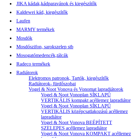
JIKA kádak,kádparavánok és kiegészítők
Kaldewei kád, kiegészítők
Laufen
MARMY termékek
Mosdók
Mosdószifon, sarokszelep stb
Mosogatómedencék,tálcák
Radeco termékek
Radiátorok
Elektromos patronok, Tartók, kiegészítők
Radiátorok- fürdőszobai
Vogel & Noot Vonova és Vonomat lapradiátorok
Vogel & Noot Vonoplan SÍKLAPÚ
VERTIKÁLIS kompakt acéllemez lapradiátor
Vogel & Noot Vonoplan SÍKLAPÚ
VERTIKÁLIS középcsatlakozású acéllemez
lapradiátor
Vogel & Noot Vonova BEÉPÍTETT
SZELEPES acéllemez lapradiátor
Vogel & Noot Vonova KOMPAKT acéllemez