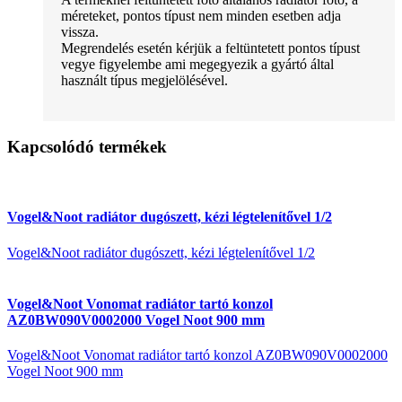
méreteket, pontos típust nem minden esetben adja
vissza.
Megrendelés esetén kérjük a feltüntetett pontos típust
vegye figyelembe ami megegyezik a gyártó által
használt típus megjelölésével.
Kapcsolódó termékek
Vogel&Noot radiátor dugószett, kézi légtelenítővel 1/2
Vogel&Noot radiátor dugószett, kézi légtelenítővel 1/2
Vogel&Noot Vonomat radiátor tartó konzol
AZ0BW090V0002000 Vogel Noot 900 mm
Vogel&Noot Vonomat radiátor tartó konzol AZ0BW090V0002000
Vogel Noot 900 mm