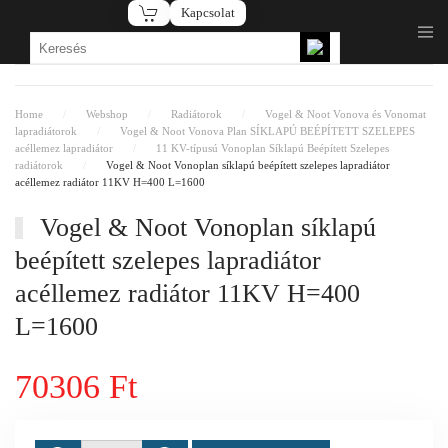
Kapcsolat
Fő tartalom átugrása
Home
Webshop
Radiátorok
Vogel & Noot Vonova és Vonomat
lapradiátorok
Vogel & Noot Vonova Plan SÍKLAPÚ BEÉPÍTETT SZELEPES
acéllemez lapradiátor
11 KV-típusú Vonoplan Síklapú Beépített Szelepes
radiátorok
Vogel & Noot Vonoplan síklapú beépített szelepes lapradiátor
acéllemez radiátor 11KV H=400 L=1600
Vogel & Noot Vonoplan síklapú
beépített szelepes lapradiátor
acéllemez radiátor 11KV H=400
L=1600
70306 Ft