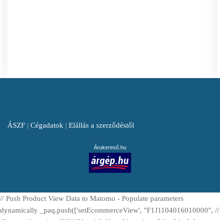
ÁSZF
|
Cégadatok
|
Elállás a szerződéstől
Árukereső.hu
// Push Product View Data to Matomo - Populate parameters
dynamically _paq.push(['setEcommerceView', "F1J1104016010000", //