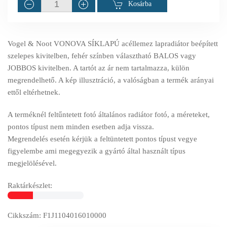
Kosárba
Vogel & Noot VONOVA SÍKLAPÚ acéllemez lapradiátor beépített
szelepes kivitelben, fehér színben választható BALOS vagy
JOBBOS kivitelben. A tartót az ár nem tartalmazza, külön
megrendelhető. A kép illusztráció, a valóságban a termék arányai
ettől eltérhetnek.
A terméknél feltűntetett fotó általános radiátor fotó, a méreteket,
pontos típust nem minden esetben adja vissza.
Megrendelés esetén kérjük a feltüntetett pontos típust vegye
figyelembe ami megegyezik a gyártó által használt típus
megjelölésével.
Raktárkészlet:
Cikkszám: F1J1104016010000