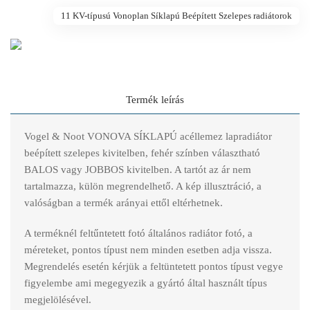
11 KV-típusú Vonoplan Síklapú Beépített Szelepes radiátorok
Termék leírás
Vogel & Noot VONOVA SÍKLAPÚ acéllemez lapradiátor
beépített szelepes kivitelben, fehér színben választható
BALOS vagy JOBBOS kivitelben. A tartót az ár nem
tartalmazza, külön megrendelhető. A kép illusztráció, a
valóságban a termék arányai ettől eltérhetnek.
A terméknél feltűntetett fotó általános radiátor fotó, a
méreteket, pontos típust nem minden esetben adja vissza.
Megrendelés esetén kérjük a feltüntetett pontos típust vegye
figyelembe ami megegyezik a gyártó által használt típus
megjelölésével.