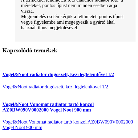
méreteket, pontos típust nem minden esetben adja
vissza.
Megrendelés esetén kérjük a feltüntetett pontos típust
vegye figyelembe ami megegyezik a gyártó által
használt típus megjelölésével.
Kapcsolódó termékek
Vogel&Noot radiátor dugószett, kézi légtelenítővel 1/2
Vogel&Noot radiátor dugószett, kézi légtelenítővel 1/2
Vogel&Noot Vonomat radiátor tartó konzol
AZ0BW090V0002000 Vogel Noot 900 mm
Vogel&Noot Vonomat radiátor tartó konzol AZ0BW090V0002000
Vogel Noot 900 mm