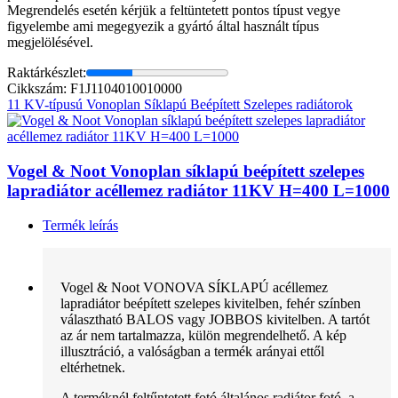
Megrendelés esetén kérjük a feltüntetett pontos típust vegye
figyelembe ami megegyezik a gyártó által használt típus
megjelölésével.
Raktárkészlet:
Cikkszám: F1J1104010010000
11 KV-típusú Vonoplan Síklapú Beépített Szelepes radiátorok
Vogel & Noot Vonoplan síklapú beépített szelepes
lapradiátor acéllemez radiátor 11KV H=400 L=1000
Termék leírás
Vogel & Noot VONOVA SÍKLAPÚ acéllemez
lapradiátor beépített szelepes kivitelben, fehér színben
választható BALOS vagy JOBBOS kivitelben. A tartót
az ár nem tartalmazza, külön megrendelhető. A kép
illusztráció, a valóságban a termék arányai ettől
eltérhetnek.
A terméknél feltűntetett fotó általános radiátor fotó, a