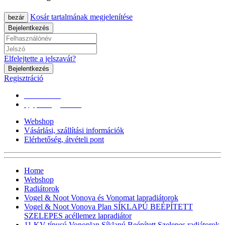
Kosár tartalmának megjelenítése
bezár
Bejelentkezés
Elfelejtette a jelszavát?
Bejelentkezés
Regisztráció
0670/365-7619
epgepoutlet@gmail.com
Webshop
Vásárlási, szállítási információk
Elérhetőség, átvételi pont
Home
Webshop
Radiátorok
Vogel & Noot Vonova és Vonomat lapradiátorok
Vogel & Noot Vonova Plan SÍKLAPÚ BEÉPÍTETT
SZELEPES acéllemez lapradiátor
11 KV-típusú Vonoplan Síklapú Beépített Szelepes radiátorok