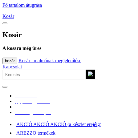
Fő tartalom átugrása
Kosár
Kosár
A kosara még üres
Kosár tartalmának megjelenítése
bezár
Kapcsolat
0670/365-7619
epgepoutlet@gmail.com
Vásárlási információk
Elérhetőség, átvételi pont
AKCIÓ AKCIÓ AKCIÓ (a készlet erejéig)
AREZZO termékek