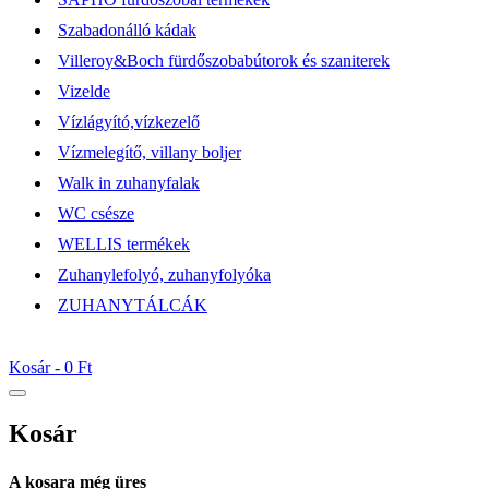
Szabadonálló kádak
Villeroy&Boch fürdőszobabútorok és szaniterek
Vizelde
Vízlágyító,vízkezelő
Vízmelegítő, villany boljer
Walk in zuhanyfalak
WC csésze
WELLIS termékek
Zuhanylefolyó, zuhanyfolyóka
ZUHANYTÁLCÁK
Kosár -
0 Ft
Kosár
A kosara még üres