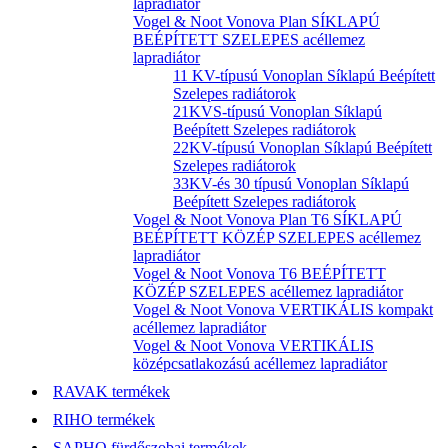
lapradiátor
Vogel & Noot Vonova Plan SÍKLAPÚ
BEÉPÍTETT SZELEPES acéllemez
lapradiátor
11 KV-típusú Vonoplan Síklapú Beépített
Szelepes radiátorok
21KVS-típusú Vonoplan Síklapú
Beépített Szelepes radiátorok
22KV-típusú Vonoplan Síklapú Beépített
Szelepes radiátorok
33KV-és 30 típusú Vonoplan Síklapú
Beépített Szelepes radiátorok
Vogel & Noot Vonova Plan T6 SÍKLAPÚ
BEÉPÍTETT KÖZÉP SZELEPES acéllemez
lapradiátor
Vogel & Noot Vonova T6 BEÉPÍTETT
KÖZÉP SZELEPES acéllemez lapradiátor
Vogel & Noot Vonova VERTIKÁLIS kompakt
acéllemez lapradiátor
Vogel & Noot Vonova VERTIKÁLIS
középcsatlakozású acéllemez lapradiátor
RAVAK termékek
RIHO termékek
SAPHO fürdőszobai termékek