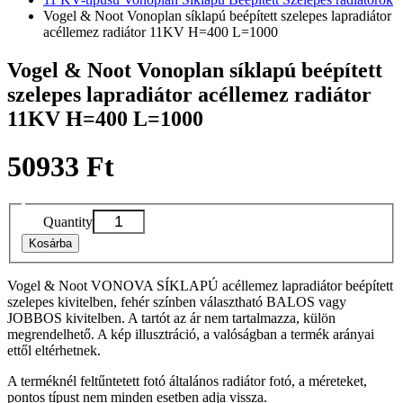
Vogel & Noot Vonoplan síklapú beépített szelepes lapradiátor
acéllemez radiátor 11KV H=400 L=1000
Vogel & Noot Vonoplan síklapú beépített
szelepes lapradiátor acéllemez radiátor
11KV H=400 L=1000
50933 Ft
Quantity
Kosárba
Vogel & Noot VONOVA SÍKLAPÚ acéllemez lapradiátor beépített
szelepes kivitelben, fehér színben választható BALOS vagy
JOBBOS kivitelben. A tartót az ár nem tartalmazza, külön
megrendelhető. A kép illusztráció, a valóságban a termék arányai
ettől eltérhetnek.
A terméknél feltűntetett fotó általános radiátor fotó, a méreteket,
pontos típust nem minden esetben adja vissza.