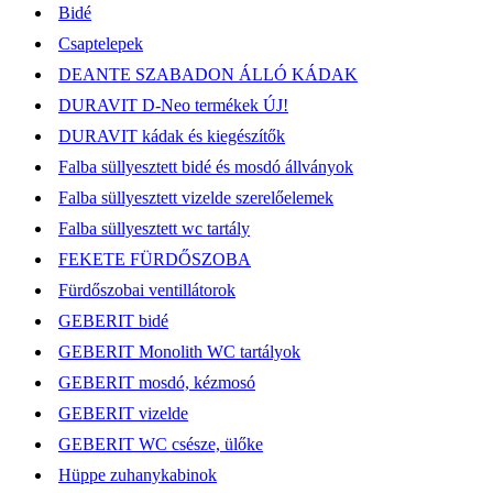
Bidé
Csaptelepek
DEANTE SZABADON ÁLLÓ KÁDAK
DURAVIT D-Neo termékek ÚJ!
DURAVIT kádak és kiegészítők
Falba süllyesztett bidé és mosdó állványok
Falba süllyesztett vizelde szerelőelemek
Falba süllyesztett wc tartály
FEKETE FÜRDŐSZOBA
Fürdőszobai ventillátorok
GEBERIT bidé
GEBERIT Monolith WC tartályok
GEBERIT mosdó, kézmosó
GEBERIT vizelde
GEBERIT WC csésze, ülőke
Hüppe zuhanykabinok