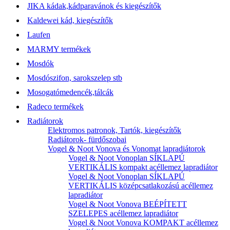
JIKA kádak,kádparavánok és kiegészítők
Kaldewei kád, kiegészítők
Laufen
MARMY termékek
Mosdók
Mosdószifon, sarokszelep stb
Mosogatómedencék,tálcák
Radeco termékek
Radiátorok
Elektromos patronok, Tartók, kiegészítők
Radiátorok- fürdőszobai
Vogel & Noot Vonova és Vonomat lapradiátorok
Vogel & Noot Vonoplan SÍKLAPÚ
VERTIKÁLIS kompakt acéllemez lapradiátor
Vogel & Noot Vonoplan SÍKLAPÚ
VERTIKÁLIS középcsatlakozású acéllemez
lapradiátor
Vogel & Noot Vonova BEÉPÍTETT
SZELEPES acéllemez lapradiátor
Vogel & Noot Vonova KOMPAKT acéllemez