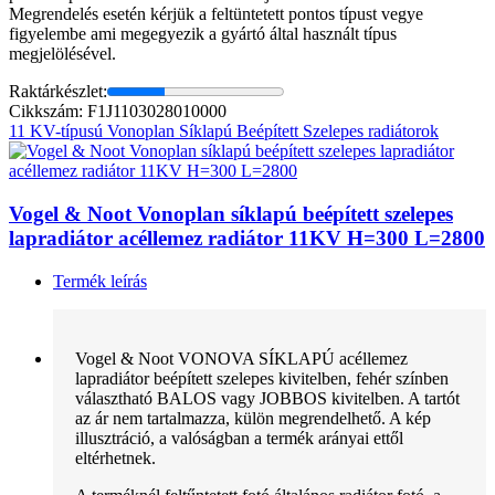
Megrendelés esetén kérjük a feltüntetett pontos típust vegye
figyelembe ami megegyezik a gyártó által használt típus
megjelölésével.
Raktárkészlet:
Cikkszám: F1J1103028010000
11 KV-típusú Vonoplan Síklapú Beépített Szelepes radiátorok
Vogel & Noot Vonoplan síklapú beépített szelepes
lapradiátor acéllemez radiátor 11KV H=300 L=2800
Termék leírás
Vogel & Noot VONOVA SÍKLAPÚ acéllemez
lapradiátor beépített szelepes kivitelben, fehér színben
választható BALOS vagy JOBBOS kivitelben. A tartót
az ár nem tartalmazza, külön megrendelhető. A kép
illusztráció, a valóságban a termék arányai ettől
eltérhetnek.