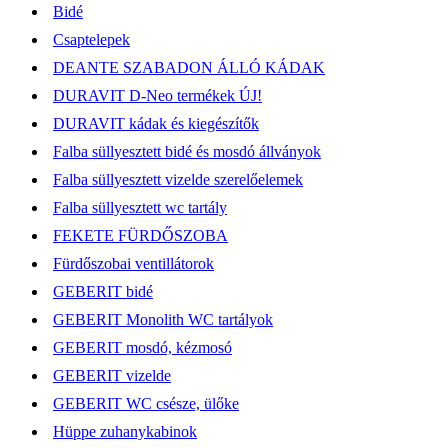
Bidé
Csaptelepek
DEANTE SZABADON ÁLLÓ KÁDAK
DURAVIT D-Neo termékek ÚJ!
DURAVIT kádak és kiegészítők
Falba süllyesztett bidé és mosdó állványok
Falba süllyesztett vizelde szerelőelemek
Falba süllyesztett wc tartály
FEKETE FÜRDŐSZOBA
Fürdőszobai ventillátorok
GEBERIT bidé
GEBERIT Monolith WC tartályok
GEBERIT mosdó, kézmosó
GEBERIT vizelde
GEBERIT WC csésze, ülőke
Hüppe zuhanykabinok