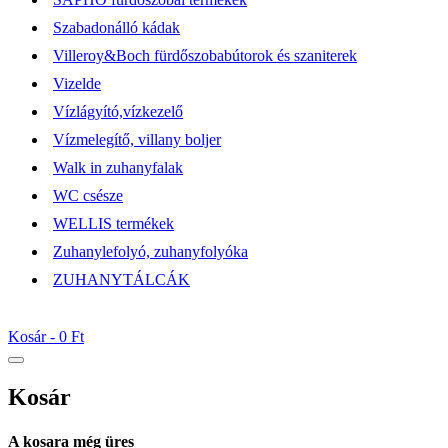
Szabadonálló kádak
Villeroy&Boch fürdőszobabútorok és szaniterek
Vizelde
Vízlágyító,vízkezelő
Vízmelegítő, villany boljer
Walk in zuhanyfalak
WC csésze
WELLIS termékek
Zuhanylefolyó, zuhanyfolyóka
ZUHANYTÁLCÁK
Kosár -
0 Ft
Kosár
A kosara még üres