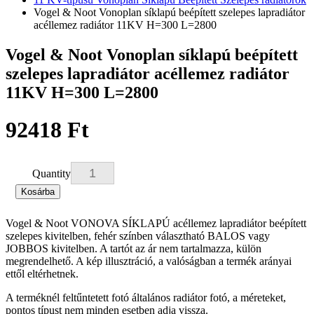
Vogel & Noot Vonoplan síklapú beépített szelepes lapradiátor
acéllemez radiátor 11KV H=300 L=2800
Vogel & Noot Vonoplan síklapú beépített
szelepes lapradiátor acéllemez radiátor
11KV H=300 L=2800
92418 Ft
Quantity
Kosárba
Vogel & Noot VONOVA SÍKLAPÚ acéllemez lapradiátor beépített
szelepes kivitelben, fehér színben választható BALOS vagy
JOBBOS kivitelben. A tartót az ár nem tartalmazza, külön
megrendelhető. A kép illusztráció, a valóságban a termék arányai
ettől eltérhetnek.
A terméknél feltűntetett fotó általános radiátor fotó, a méreteket,
pontos típust nem minden esetben adja vissza.