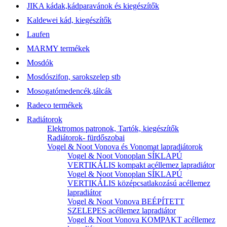
JIKA kádak,kádparavánok és kiegészítők
Kaldewei kád, kiegészítők
Laufen
MARMY termékek
Mosdók
Mosdószifon, sarokszelep stb
Mosogatómedencék,tálcák
Radeco termékek
Radiátorok
Elektromos patronok, Tartók, kiegészítők
Radiátorok- fürdőszobai
Vogel & Noot Vonova és Vonomat lapradiátorok
Vogel & Noot Vonoplan SÍKLAPÚ
VERTIKÁLIS kompakt acéllemez lapradiátor
Vogel & Noot Vonoplan SÍKLAPÚ
VERTIKÁLIS középcsatlakozású acéllemez
lapradiátor
Vogel & Noot Vonova BEÉPÍTETT
SZELEPES acéllemez lapradiátor
Vogel & Noot Vonova KOMPAKT acéllemez