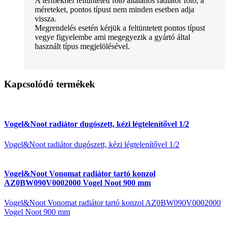
A terméknél feltűntetett fotó általános radiátor fotó, a
méreteket, pontos típust nem minden esetben adja
vissza.
Megrendelés esetén kérjük a feltüntetett pontos típust
vegye figyelembe ami megegyezik a gyártó által
használt típus megjelölésével.
Kapcsolódó termékek
Vogel&Noot radiátor dugószett, kézi légtelenítővel 1/2
Vogel&Noot radiátor dugószett, kézi légtelenítővel 1/2
Vogel&Noot Vonomat radiátor tartó konzol
AZ0BW090V0002000 Vogel Noot 900 mm
Vogel&Noot Vonomat radiátor tartó konzol AZ0BW090V0002000
Vogel Noot 900 mm