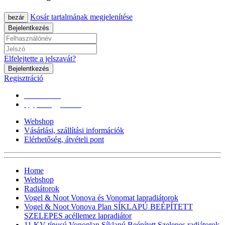
Kosár tartalmának megjelenítése
bezár
Bejelentkezés
Elfelejtette a jelszavát?
Bejelentkezés
Regisztráció
0670/365-7619
epgepoutlet@gmail.com
Webshop
Vásárlási, szállítási információk
Elérhetőség, átvételi pont
Home
Webshop
Radiátorok
Vogel & Noot Vonova és Vonomat lapradiátorok
Vogel & Noot Vonova Plan SÍKLAPÚ BEÉPÍTETT
SZELEPES acéllemez lapradiátor
11 KV-típusú Vonoplan Síklapú Beépített Szelepes radiátorok