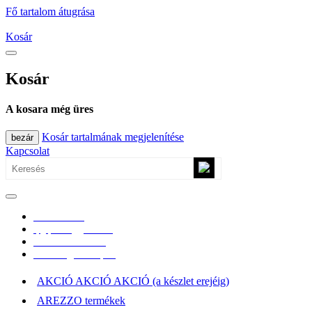
Fő tartalom átugrása
Kosár
Kosár
A kosara még üres
Kosár tartalmának megjelenítése
bezár
Kapcsolat
0670/365-7619
epgepoutlet@gmail.com
Vásárlási információk
Elérhetőség, átvételi pont
AKCIÓ AKCIÓ AKCIÓ (a készlet erejéig)
AREZZO termékek