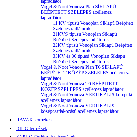
lapradiátor
Vogel & Noot Vonova Plan SÍKLAPÚ
BEÉPÍTETT SZELEPES acéllemez
lapradiátor
11 KV-típusú Vonoplan Síklapú Beépített
Szelepes radiátorok
21KVS-típusú Vonoplan Síklapú
Beépített Szelepes radiátorok
22KV-típusú Vonoplan Síklapú Beépített
Szelepes radiátorok
33KV-és 30 típusú Vonoplan Síklapú
Beépített Szelepes radiátorok
Vogel & Noot Vonova Plan T6 SÍKLAPÚ
BEÉPÍTETT KÖZÉP SZELEPES acéllemez
lapradiátor
Vogel & Noot Vonova T6 BEÉPÍTETT
KÖZÉP SZELEPES acéllemez lapradiátor
Vogel & Noot Vonova VERTIKÁLIS kompakt
acéllemez lapradiátor
Vogel & Noot Vonova VERTIKÁLIS
középcsatlakozású acéllemez lapradiátor
RAVAK termékek
RIHO termékek
SAPHO fürdőszobai termékek