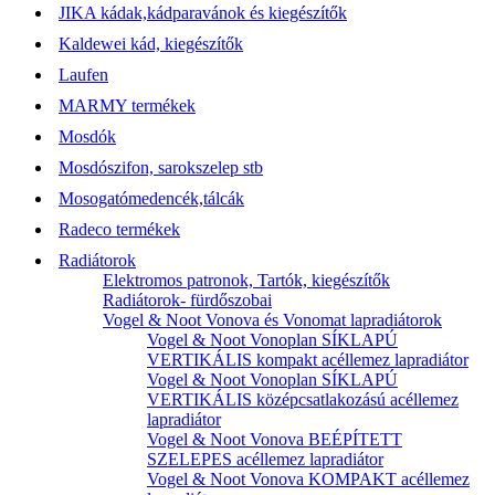
JIKA kádak,kádparavánok és kiegészítők
Kaldewei kád, kiegészítők
Laufen
MARMY termékek
Mosdók
Mosdószifon, sarokszelep stb
Mosogatómedencék,tálcák
Radeco termékek
Radiátorok
Elektromos patronok, Tartók, kiegészítők
Radiátorok- fürdőszobai
Vogel & Noot Vonova és Vonomat lapradiátorok
Vogel & Noot Vonoplan SÍKLAPÚ
VERTIKÁLIS kompakt acéllemez lapradiátor
Vogel & Noot Vonoplan SÍKLAPÚ
VERTIKÁLIS középcsatlakozású acéllemez
lapradiátor
Vogel & Noot Vonova BEÉPÍTETT
SZELEPES acéllemez lapradiátor
Vogel & Noot Vonova KOMPAKT acéllemez