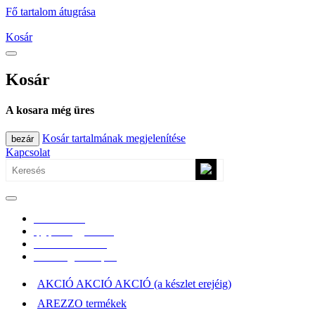
Fő tartalom átugrása
Kosár
Kosár
A kosara még üres
Kosár tartalmának megjelenítése
bezár
Kapcsolat
0670/365-7619
epgepoutlet@gmail.com
Vásárlási információk
Elérhetőség, átvételi pont
AKCIÓ AKCIÓ AKCIÓ (a készlet erejéig)
AREZZO termékek