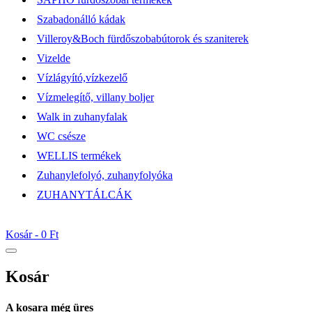
Szabadonálló kádak
Villeroy&Boch fürdőszobabútorok és szaniterek
Vizelde
Vízlágyító,vízkezelő
Vízmelegítő, villany boljer
Walk in zuhanyfalak
WC csésze
WELLIS termékek
Zuhanylefolyó, zuhanyfolyóka
ZUHANYTÁLCÁK
Kosár -
0 Ft
Kosár
A kosara még üres