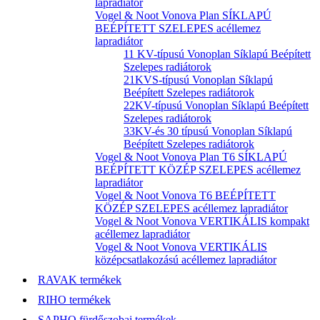
lapradiátor
Vogel & Noot Vonova Plan SÍKLAPÚ
BEÉPÍTETT SZELEPES acéllemez
lapradiátor
11 KV-típusú Vonoplan Síklapú Beépített
Szelepes radiátorok
21KVS-típusú Vonoplan Síklapú
Beépített Szelepes radiátorok
22KV-típusú Vonoplan Síklapú Beépített
Szelepes radiátorok
33KV-és 30 típusú Vonoplan Síklapú
Beépített Szelepes radiátorok
Vogel & Noot Vonova Plan T6 SÍKLAPÚ
BEÉPÍTETT KÖZÉP SZELEPES acéllemez
lapradiátor
Vogel & Noot Vonova T6 BEÉPÍTETT
KÖZÉP SZELEPES acéllemez lapradiátor
Vogel & Noot Vonova VERTIKÁLIS kompakt
acéllemez lapradiátor
Vogel & Noot Vonova VERTIKÁLIS
középcsatlakozású acéllemez lapradiátor
RAVAK termékek
RIHO termékek
SAPHO fürdőszobai termékek