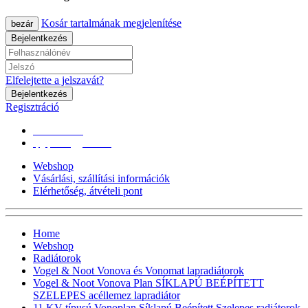
Kosár tartalmának megjelenítése
bezár
Bejelentkezés
Elfelejtette a jelszavát?
Bejelentkezés
Regisztráció
0670/365-7619
epgepoutlet@gmail.com
Webshop
Vásárlási, szállítási információk
Elérhetőség, átvételi pont
Home
Webshop
Radiátorok
Vogel & Noot Vonova és Vonomat lapradiátorok
Vogel & Noot Vonova Plan SÍKLAPÚ BEÉPÍTETT
SZELEPES acéllemez lapradiátor
11 KV-típusú Vonoplan Síklapú Beépített Szelepes radiátorok