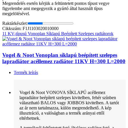
Megrendelés esetén kérjük a feltüntetett pontos típust vegye
figyelembe ami megegyezik a gyártó által használt típus
megjelölésével.
Raktárkészlet:
Cikkszám: F1J1103020010000
11 KV-típusú Vonoplan Síklapú Beépített Szelepes radiátorok
Vogel & Noot Vonoplan síklapú beépített szelepes
lapradiátor acéllemez radiátor 11KV H=300 L=2000
Termék leírás
Vogel & Noot VONOVA SÍKLAPÚ acéllemez
lapradiátor beépített szelepes kivitelben, fehér színben
választható BALOS vagy JOBBOS kivitelben. A tartót
az ár nem tartalmazza, külön megrendelhető. A kép
illusztráció, a valóságban a termék arányai ettől
eltérhetnek.
A terméknél feltűntetett fotó általános radiátor fotó, a