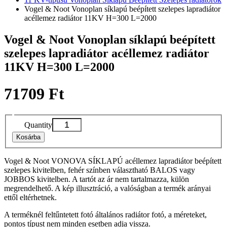
Vogel & Noot Vonoplan síklapú beépített szelepes lapradiátor
acéllemez radiátor 11KV H=300 L=2000
Vogel & Noot Vonoplan síklapú beépített
szelepes lapradiátor acéllemez radiátor
11KV H=300 L=2000
71709 Ft
Quantity
Kosárba
Vogel & Noot VONOVA SÍKLAPÚ acéllemez lapradiátor beépített
szelepes kivitelben, fehér színben választható BALOS vagy
JOBBOS kivitelben. A tartót az ár nem tartalmazza, külön
megrendelhető. A kép illusztráció, a valóságban a termék arányai
ettől eltérhetnek.
A terméknél feltűntetett fotó általános radiátor fotó, a méreteket,
pontos típust nem minden esetben adja vissza.