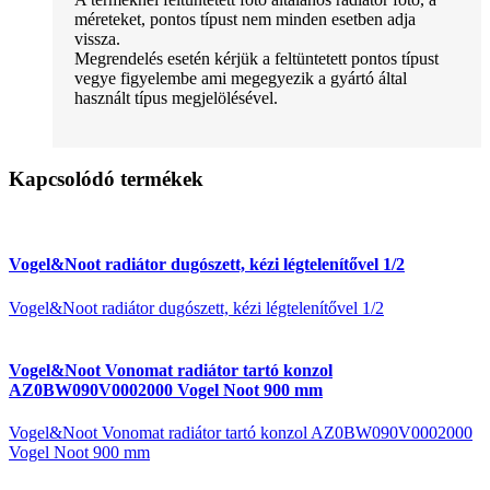
méreteket, pontos típust nem minden esetben adja
vissza.
Megrendelés esetén kérjük a feltüntetett pontos típust
vegye figyelembe ami megegyezik a gyártó által
használt típus megjelölésével.
Kapcsolódó termékek
Vogel&Noot radiátor dugószett, kézi légtelenítővel 1/2
Vogel&Noot radiátor dugószett, kézi légtelenítővel 1/2
Vogel&Noot Vonomat radiátor tartó konzol
AZ0BW090V0002000 Vogel Noot 900 mm
Vogel&Noot Vonomat radiátor tartó konzol AZ0BW090V0002000
Vogel Noot 900 mm