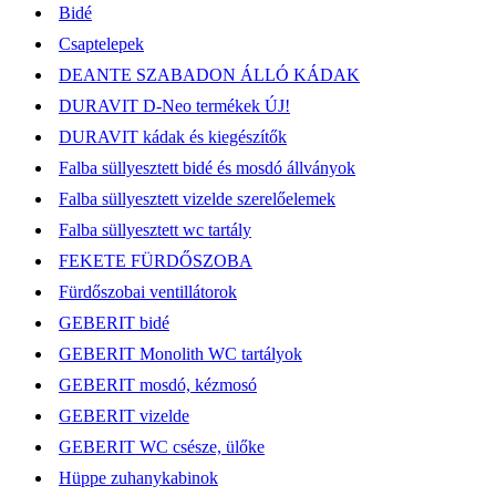
Bidé
Csaptelepek
DEANTE SZABADON ÁLLÓ KÁDAK
DURAVIT D-Neo termékek ÚJ!
DURAVIT kádak és kiegészítők
Falba süllyesztett bidé és mosdó állványok
Falba süllyesztett vizelde szerelőelemek
Falba süllyesztett wc tartály
FEKETE FÜRDŐSZOBA
Fürdőszobai ventillátorok
GEBERIT bidé
GEBERIT Monolith WC tartályok
GEBERIT mosdó, kézmosó
GEBERIT vizelde
GEBERIT WC csésze, ülőke
Hüppe zuhanykabinok