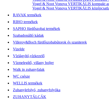
Vogel & Noot Vonova VERTIKÁLIS kompakt acél
Vogel & Noot Vonova VERTIKÁLIS középcsatlako
RAVAK termékek
RIHO termékek
SAPHO fürdőszobai termékek
Szabadonálló kádak
Villeroy&Boch fürdőszobabútorok és szaniterek
Vizelde
Vízlágyító,vízkezelő
Vízmelegítő, villany boljer
Walk in zuhanyfalak
WC csésze
WELLIS termékek
Zuhanylefolyó, zuhanyfolyóka
ZUHANYTÁLCÁK