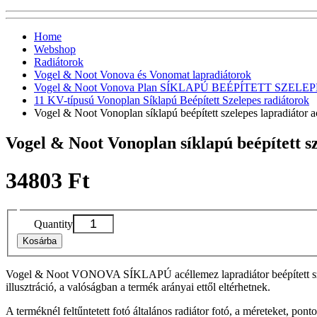
Home
Webshop
Radiátorok
Vogel & Noot Vonova és Vonomat lapradiátorok
Vogel & Noot Vonova Plan SÍKLAPÚ BEÉPÍTETT SZELEPES 
11 KV-típusú Vonoplan Síklapú Beépített Szelepes radiátorok
Vogel & Noot Vonoplan síklapú beépített szelepes lapradiáto
Vogel & Noot Vonoplan síklapú beépített 
34803 Ft
Quantity
Kosárba
Vogel & Noot VONOVA SÍKLAPÚ acéllemez lapradiátor beépített szel
illusztráció, a valóságban a termék arányai ettől eltérhetnek.
A terméknél feltűntetett fotó általános radiátor fotó, a méreteket, pon