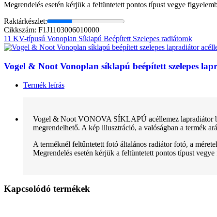
Megrendelés esetén kérjük a feltüntetett pontos típust vegye figyelem
Raktárkészlet:
Cikkszám: F1J1103006010000
11 KV-típusú Vonoplan Síklapú Beépített Szelepes radiátorok
Vogel & Noot Vonoplan síklapú beépített szelepes l
Termék leírás
Vogel & Noot VONOVA SÍKLAPÚ acéllemez lapradiátor beépít
megrendelhető. A kép illusztráció, a valóságban a termék arán
A terméknél feltűntetett fotó általános radiátor fotó, a mére
Megrendelés esetén kérjük a feltüntetett pontos típust vegye
Kapcsolódó termékek