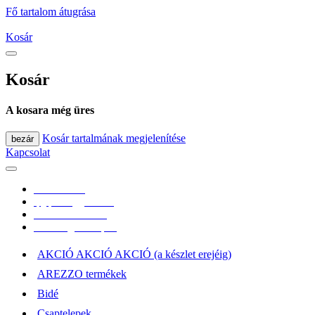
Fő tartalom átugrása
Kosár
Kosár
A kosara még üres
Kosár tartalmának megjelenítése
bezár
Kapcsolat
0670/365-7619
epgepoutlet@gmail.com
Vásárlási információk
Elérhetőség, átvételi pont
AKCIÓ AKCIÓ AKCIÓ (a készlet erejéig)
AREZZO termékek
Bidé
Csaptelepek