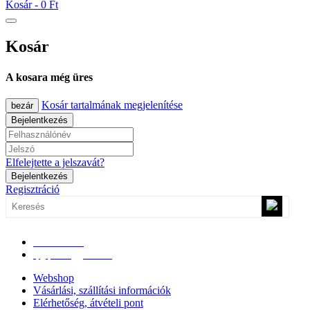
Kosár -
0 Ft
Kosár
A kosara még üres
Kosár tartalmának megjelenítése
bezár
Bejelentkezés
Elfelejtette a jelszavát?
Bejelentkezés
Regisztráció
0670/365-7619
epgepoutlet@gmail.com
Webshop
Vásárlási, szállítási információk
Elérhetőség, átvételi pont