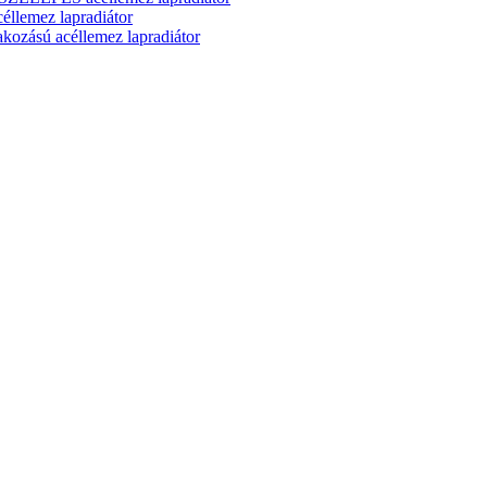
lemez lapradiátor
zású acéllemez lapradiátor