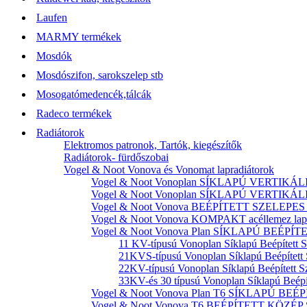
Laufen
MARMY termékek
Mosdók
Mosdószifon, sarokszelep stb
Mosogatómedencék,tálcák
Radeco termékek
Radiátorok
Elektromos patronok, Tartók, kiegészítők
Radiátorok- fürdőszobai
Vogel & Noot Vonova és Vonomat lapradiátorok
Vogel & Noot Vonoplan SÍKLAPÚ VERTIKÁLIS k
Vogel & Noot Vonoplan SÍKLAPÚ VERTIKÁLIS kö
Vogel & Noot Vonova BEÉPÍTETT SZELEPES acé
Vogel & Noot Vonova KOMPAKT acéllemez lapr
Vogel & Noot Vonova Plan SÍKLAPÚ BEÉPÍTET
11 KV-típusú Vonoplan Síklapú Beépített S
21KVS-típusú Vonoplan Síklapú Beépített 
22KV-típusú Vonoplan Síklapú Beépített Sz
33KV-és 30 típusú Vonoplan Síklapú Beépít
Vogel & Noot Vonova Plan T6 SÍKLAPÚ BEÉP
Vogel & Noot Vonova T6 BEÉPÍTETT KÖZÉP SZ