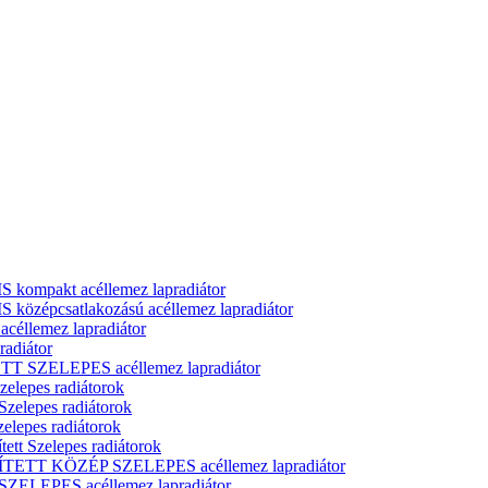
ompakt acéllemez lapradiátor
zépcsatlakozású acéllemez lapradiátor
llemez lapradiátor
adiátor
T SZELEPES acéllemez lapradiátor
zelepes radiátorok
Szelepes radiátorok
elepes radiátorok
ett Szelepes radiátorok
ÍTETT KÖZÉP SZELEPES acéllemez lapradiátor
ELEPES acéllemez lapradiátor