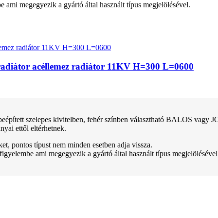
be ami megegyezik a gyártó által használt típus megjelölésével.
apradiátor acéllemez radiátor 11KV H=300 L=0600
ett szelepes kivitelben, fehér színben választható BALOS vagy JOBB
yai ettől eltérhetnek.
teket, pontos típust nem minden esetben adja vissza.
 figyelembe ami megegyezik a gyártó által használt típus megjelölésével