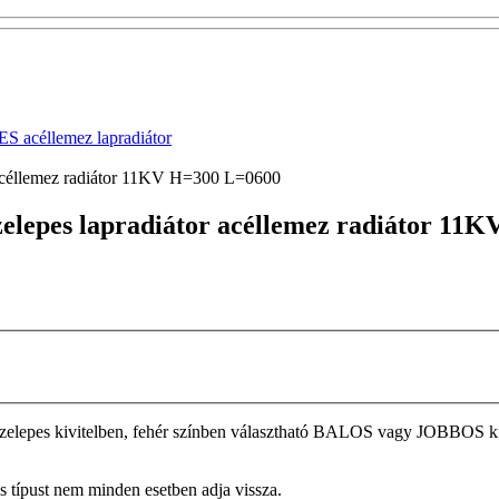
acéllemez lapradiátor
r acéllemez radiátor 11KV H=300 L=0600
szelepes lapradiátor acéllemez radiátor 1
epes kivitelben, fehér színben választható BALOS vagy JOBBOS kivite
tos típust nem minden esetben adja vissza.