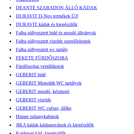
DEANTE SZABADON ÁLLÓ KÁDAK
DURAVIT D-Neo termékek ÚJ!
DURAVIT kádak és kiegészítők
Falba süllyesztett bidé és mosdó állványok
Falba süllyesztett vizelde szerelőelemek
Falba süllyesztett wc tartály
FEKETE FÜRDŐSZOBA
Fürdőszobai ventillátorok
GEBERIT bidé
GEBERIT Monolith WC tartályok
GEBERIT mosdó, kézmosó
GEBERIT vizelde
GEBERIT WC csésze, ülőke
Hüppe zuhanykabinok
JIKA kádak,kádparavánok és kiegészítők
Kaldewei kád, kiegészítők