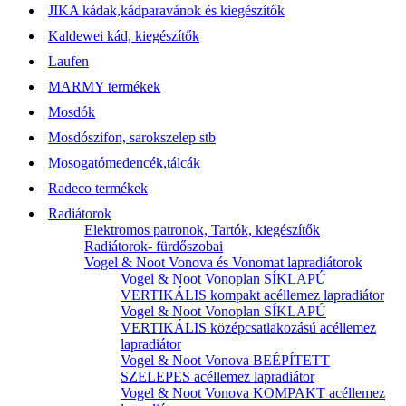
JIKA kádak,kádparavánok és kiegészítők
Kaldewei kád, kiegészítők
Laufen
MARMY termékek
Mosdók
Mosdószifon, sarokszelep stb
Mosogatómedencék,tálcák
Radeco termékek
Radiátorok
Elektromos patronok, Tartók, kiegészítők
Radiátorok- fürdőszobai
Vogel & Noot Vonova és Vonomat lapradiátorok
Vogel & Noot Vonoplan SÍKLAPÚ
VERTIKÁLIS kompakt acéllemez lapradiátor
Vogel & Noot Vonoplan SÍKLAPÚ
VERTIKÁLIS középcsatlakozású acéllemez
lapradiátor
Vogel & Noot Vonova BEÉPÍTETT
SZELEPES acéllemez lapradiátor
Vogel & Noot Vonova KOMPAKT acéllemez