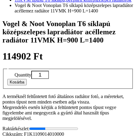
Vogel & Noot Vonoplan T6 síklapú középszelepes lapradiátor
acéllemez radiátor 11VMK H=900 L=1400
Vogel & Noot Vonoplan T6 síklapú
középszelepes lapradiátor acéllemez
radiátor 11VMK H=900 L=1400
114902 Ft
Quantity
Kosárba
A terméknél feltűntetett fotó általános radiátor fotó, a méreteket,
pontos típust nem minden esetben adja vissza.
Megrendelés esetén kérjük a feltüntetett pontos típust vegye
figyelembe ami megegyezik a gyártó által használt típus
megjelölésével.
Raktárkészlet:
Cikkszám: F1K1109014010000