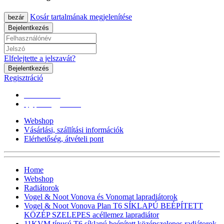
Kosár tartalmának megjelenítése
bezár
Bejelentkezés
Elfelejtette a jelszavát?
Bejelentkezés
Regisztráció
0670/365-7619
epgepoutlet@gmail.com
Webshop
Vásárlási, szállítási információk
Elérhetőség, átvételi pont
Home
Webshop
Radiátorok
Vogel & Noot Vonova és Vonomat lapradiátorok
Vogel & Noot Vonova Plan T6 SÍKLAPÚ BEÉPÍTETT
KÖZÉP SZELEPES acéllemez lapradiátor
11KVM típusú T6 síklapú,beépített középszelepes radiátorok