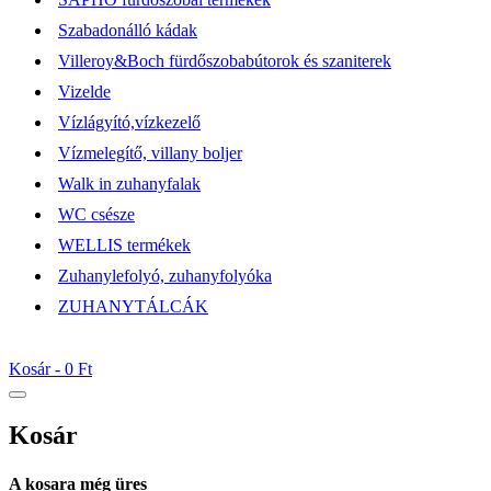
Szabadonálló kádak
Villeroy&Boch fürdőszobabútorok és szaniterek
Vizelde
Vízlágyító,vízkezelő
Vízmelegítő, villany boljer
Walk in zuhanyfalak
WC csésze
WELLIS termékek
Zuhanylefolyó, zuhanyfolyóka
ZUHANYTÁLCÁK
Kosár -
0 Ft
Kosár
A kosara még üres