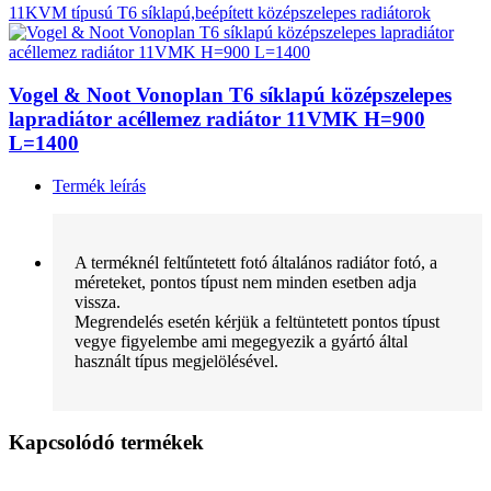
11KVM típusú T6 síklapú,beépített középszelepes radiátorok
Vogel & Noot Vonoplan T6 síklapú középszelepes
lapradiátor acéllemez radiátor 11VMK H=900
L=1400
Termék leírás
A terméknél feltűntetett fotó általános radiátor fotó, a
méreteket, pontos típust nem minden esetben adja
vissza.
Megrendelés esetén kérjük a feltüntetett pontos típust
vegye figyelembe ami megegyezik a gyártó által
használt típus megjelölésével.
Kapcsolódó termékek