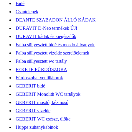
Bidé
Csaptelepek
DEANTE SZABADON ÁLLÓ KÁDAK
DURAVIT D-Neo termékek ÚJ!
DURAVIT kádak és kiegészítők
Falba süllyesztett bidé és mosdó állványok
Falba süllyesztett vizelde szerelőelemek
Falba süllyesztett wc tartály
FEKETE FÜRDŐSZOBA
Fürdőszobai ventillátorok
GEBERIT bidé
GEBERIT Monolith WC tartályok
GEBERIT mosdó, kézmosó
GEBERIT vizelde
GEBERIT WC csésze, ülőke
Hüppe zuhanykabinok