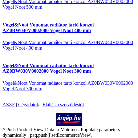
Vogel&Noot Vonomat radiátor tartó konzol AZ0BW050V0002000
Vogel Noot 500 mm
Vogel&Noot Vonomat radiátor tartó konzol
AZ0BW040V0002000 Vogel Noot 400 mm
Vogel&Noot Vonomat radiátor tartó konzol AZ0BW040V0002000
Vogel Noot 400 mm
Vogel&Noot Vonomat radiátor tartó konzol
AZ0BW030V0002000 Vogel Noot 300 mm
Vogel&Noot Vonomat radiátor tartó konzol AZ0BW030V0002000
Vogel Noot 300 mm
ÁSZF
|
Cégadatok
|
Elállás a szerződéstől
Árukereső.hu
// Push Product View Data to Matomo - Populate parameters
dynamically _paq.push(['setEcommerceView',