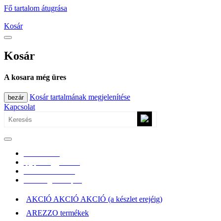
Fő tartalom átugrása
Kosár
Kosár
A kosara még üres
Kosár tartalmának megjelenítése
bezár
Kapcsolat
0670/365-7619
epgepoutlet@gmail.com
Vásárlási információk
Elérhetőség, átvételi pont
AKCIÓ AKCIÓ AKCIÓ (a készlet erejéig)
AREZZO termékek