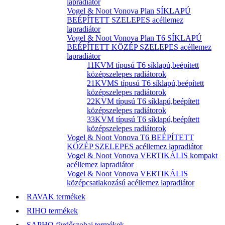
lapradiátor
Vogel & Noot Vonova Plan SÍKLAPÚ
BEÉPÍTETT SZELEPES acéllemez
lapradiátor
Vogel & Noot Vonova Plan T6 SÍKLAPÚ
BEÉPÍTETT KÖZÉP SZELEPES acéllemez
lapradiátor
11KVM típusú T6 síklapú,beépített
középszelepes radiátorok
21KVMS típusú T6 síklapú,beépített
középszelepes radiátorok
22KVM típusú T6 síklapú,beépített
középszelepes radiátorok
33KVM típusú T6 síklapú,beépített
középszelepes radiátorok
Vogel & Noot Vonova T6 BEÉPÍTETT
KÖZÉP SZELEPES acéllemez lapradiátor
Vogel & Noot Vonova VERTIKÁLIS kompakt
acéllemez lapradiátor
Vogel & Noot Vonova VERTIKÁLIS
középcsatlakozású acéllemez lapradiátor
RAVAK termékek
RIHO termékek
SAPHO fürdőszobai termékek