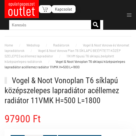
Kapcsolat
Fő tartalom átugrása
Home
Webshop
Radiátorok
Vogel & Noot Vonova és Vonomat
lapradiátorok
Vogel & Noot Vonova Plan T6 SÍKLAPÚ BEÉPÍTETT KÖZÉP
SZELEPES acéllemez lapradiátor
11KVM típusú T6 síklapú,beépített
középszelepes radiátorok
Vogel & Noot Vonoplan T6 síklapú középszelepes
lapradiátor acéllemez radiátor 11VMK H=500 L=1800
Vogel & Noot Vonoplan T6 síklapú
középszelepes lapradiátor acéllemez
radiátor 11VMK H=500 L=1800
97900 Ft