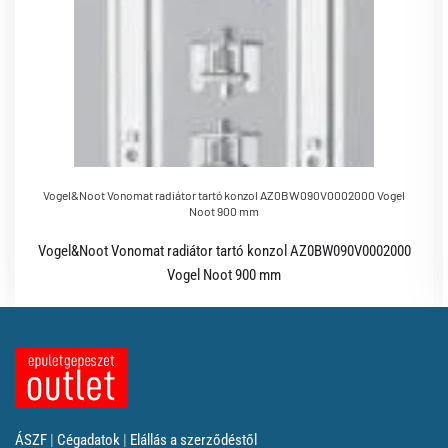
Vogel&Noot Vonomat radiátor tartó konzol AZ0BW090V0002000 Vogel
Noot 900 mm
Vogel&Noot Vonomat radiátor tartó konzol AZ0BW090V0002000
Vogel Noot 900 mm
ÁSZF
|
Cégadatok
|
Elállás a szerződéstől