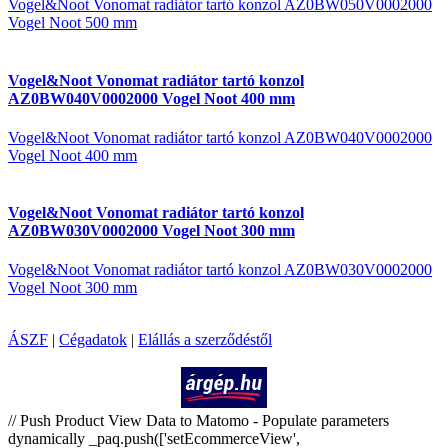
Vogel&Noot Vonomat radiátor tartó konzol AZ0BW050V0002000
Vogel Noot 500 mm
Vogel&Noot Vonomat radiátor tartó konzol
AZ0BW040V0002000 Vogel Noot 400 mm
Vogel&Noot Vonomat radiátor tartó konzol AZ0BW040V0002000
Vogel Noot 400 mm
Vogel&Noot Vonomat radiátor tartó konzol
AZ0BW030V0002000 Vogel Noot 300 mm
Vogel&Noot Vonomat radiátor tartó konzol AZ0BW030V0002000
Vogel Noot 300 mm
ÁSZF
|
Cégadatok
|
Elállás a szerződéstől
Árukereső.hu
// Push Product View Data to Matomo - Populate parameters
dynamically _paq.push(['setEcommerceView',