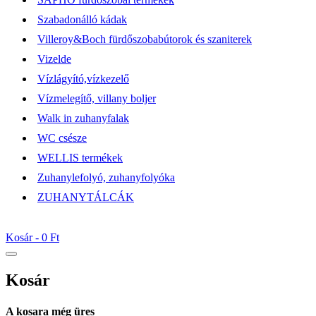
Szabadonálló kádak
Villeroy&Boch fürdőszobabútorok és szaniterek
Vizelde
Vízlágyító,vízkezelő
Vízmelegítő, villany boljer
Walk in zuhanyfalak
WC csésze
WELLIS termékek
Zuhanylefolyó, zuhanyfolyóka
ZUHANYTÁLCÁK
Kosár -
0 Ft
Kosár
A kosara még üres