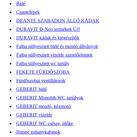
Bidé
Csaptelepek
DEANTE SZABADON ÁLLÓ KÁDAK
DURAVIT D-Neo termékek ÚJ!
DURAVIT kádak és kiegészítők
Falba süllyesztett bidé és mosdó állványok
Falba süllyesztett vizelde szerelőelemek
Falba süllyesztett wc tartály
FEKETE FÜRDŐSZOBA
Fürdőszobai ventillátorok
GEBERIT bidé
GEBERIT Monolith WC tartályok
GEBERIT mosdó, kézmosó
GEBERIT vizelde
GEBERIT WC csésze, ülőke
Hüppe zuhanykabinok