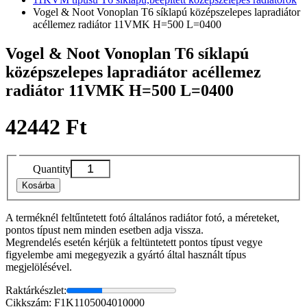
Vogel & Noot Vonoplan T6 síklapú középszelepes lapradiátor
acéllemez radiátor 11VMK H=500 L=0400
Vogel & Noot Vonoplan T6 síklapú
középszelepes lapradiátor acéllemez
radiátor 11VMK H=500 L=0400
42442 Ft
Quantity
Kosárba
A terméknél feltűntetett fotó általános radiátor fotó, a méreteket,
pontos típust nem minden esetben adja vissza.
Megrendelés esetén kérjük a feltüntetett pontos típust vegye
figyelembe ami megegyezik a gyártó által használt típus
megjelölésével.
Raktárkészlet:
Cikkszám: F1K1105004010000