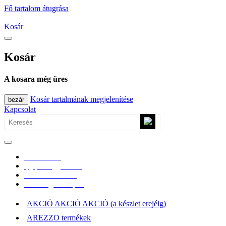
Fő tartalom átugrása
Kosár
Kosár
A kosara még üres
Kosár tartalmának megjelenítése
bezár
Kapcsolat
0670/365-7619
epgepoutlet@gmail.com
Vásárlási információk
Elérhetőség, átvételi pont
AKCIÓ AKCIÓ AKCIÓ (a készlet erejéig)
AREZZO termékek