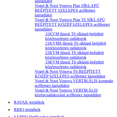
lapradiátor
Vogel & Noot Vonova Plan SÍKLAPÚ
BEÉPÍTETT SZELEPES acéllemez
lapradiátor
Vogel & Noot Vonova Plan T6 SÍKLAPÚ
BEÉPÍTETT KÖZÉP SZELEPES acéllemez
lapradiátor
11KVM típusú T6 síklapú,beépített
középszelepes radiátorok
21KVMS típusú T6 síklapú,beépített
középszelepes radiátorok
22KVM típusú T6 síklapú,beépített
középszelepes radiátorok
33KVM típusú T6 síklapú,beépített
középszelepes radiátorok
Vogel & Noot Vonova T6 BEÉPÍTETT
KÖZÉP SZELEPES acéllemez lapradiátor
Vogel & Noot Vonova VERTIKÁLIS kompakt
acéllemez lapradiátor
Vogel & Noot Vonova VERTIKÁLIS
középcsatlakozású acéllemez lapradiátor
RAVAK termékek
RIHO termékek
SAPHO fürdőszobai termékek