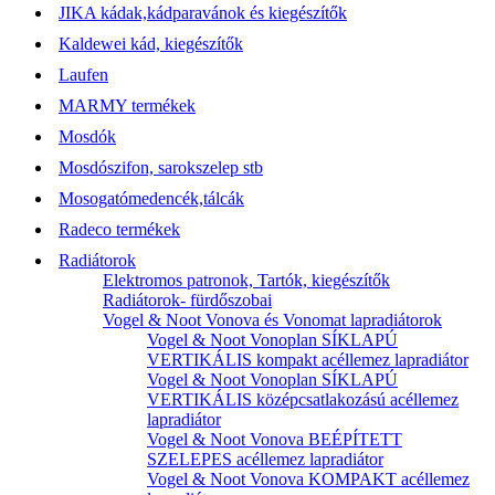
JIKA kádak,kádparavánok és kiegészítők
Kaldewei kád, kiegészítők
Laufen
MARMY termékek
Mosdók
Mosdószifon, sarokszelep stb
Mosogatómedencék,tálcák
Radeco termékek
Radiátorok
Elektromos patronok, Tartók, kiegészítők
Radiátorok- fürdőszobai
Vogel & Noot Vonova és Vonomat lapradiátorok
Vogel & Noot Vonoplan SÍKLAPÚ
VERTIKÁLIS kompakt acéllemez lapradiátor
Vogel & Noot Vonoplan SÍKLAPÚ
VERTIKÁLIS középcsatlakozású acéllemez
lapradiátor
Vogel & Noot Vonova BEÉPÍTETT
SZELEPES acéllemez lapradiátor
Vogel & Noot Vonova KOMPAKT acéllemez