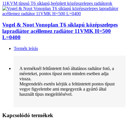
11KVM típusú T6 síklapú,beépített középszelepes radiátorok
Vogel & Noot Vonoplan T6 síklapú középszelepes
lapradiátor acéllemez radiátor 11VMK H=500
L=0400
Termék leírás
A terméknél feltűntetett fotó általános radiátor fotó, a
méreteket, pontos típust nem minden esetben adja
vissza.
Megrendelés esetén kérjük a feltüntetett pontos típust
vegye figyelembe ami megegyezik a gyártó által
használt típus megjelölésével.
Kapcsolódó termékek