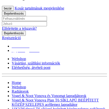
Kosár tartalmának megjelenítése
bezár
Bejelentkezés
Elfelejtette a jelszavát?
Bejelentkezés
Regisztráció
0670/365-7619
epgepoutlet@gmail.com
Webshop
Vásárlási, szállítási információk
Elérhetőség, átvételi pont
Home
Webshop
Radiátorok
Vogel & Noot Vonova és Vonomat lapradiátorok
Vogel & Noot Vonova Plan T6 SÍKLAPÚ BEÉPÍTETT
KÖZÉP SZELEPES acéllemez lapradiátor
11KVM típusú T6 síklapú,beépített középszelepes radiátorok