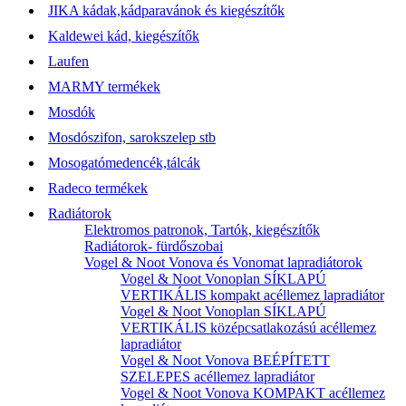
JIKA kádak,kádparavánok és kiegészítők
Kaldewei kád, kiegészítők
Laufen
MARMY termékek
Mosdók
Mosdószifon, sarokszelep stb
Mosogatómedencék,tálcák
Radeco termékek
Radiátorok
Elektromos patronok, Tartók, kiegészítők
Radiátorok- fürdőszobai
Vogel & Noot Vonova és Vonomat lapradiátorok
Vogel & Noot Vonoplan SÍKLAPÚ
VERTIKÁLIS kompakt acéllemez lapradiátor
Vogel & Noot Vonoplan SÍKLAPÚ
VERTIKÁLIS középcsatlakozású acéllemez
lapradiátor
Vogel & Noot Vonova BEÉPÍTETT
SZELEPES acéllemez lapradiátor
Vogel & Noot Vonova KOMPAKT acéllemez