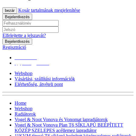
Kosár tartalmának megjelenítése
bezár
Bejelentkezés
Elfelejtette a jelszavát?
Bejelentkezés
Regisztráció
0670/365-7619
epgepoutlet@gmail.com
Webshop
Vásárlási, szállítási információk
Elérhetőség, átvételi pont
Home
Webshop
Radiátorok
Vogel & Noot Vonova és Vonomat lapradiátorok
Vogel & Noot Vonova Plan T6 SÍKLAPÚ BEÉPÍTETT
KÖZÉP SZELEPES acéllemez lapradiátor
11KVM típusú T6 síklapú,beépített középszelepes radiátorok