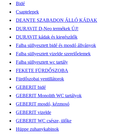
Bidé
Csaptelepek
DEANTE SZABADON ÁLLÓ KÁDAK
DURAVIT D-Neo termékek ÚJ!
DURAVIT kádak és kiegészítők
Falba süllyesztett bidé és mosdó állványok
Falba süllyesztett vizelde szerelőelemek
Falba süllyesztett wc tartály
FEKETE FÜRDŐSZOBA
Fürdőszobai ventillátorok
GEBERIT bidé
GEBERIT Monolith WC tartályok
GEBERIT mosdó, kézmosó
GEBERIT vizelde
GEBERIT WC csésze, ülőke
Hüppe zuhanykabinok