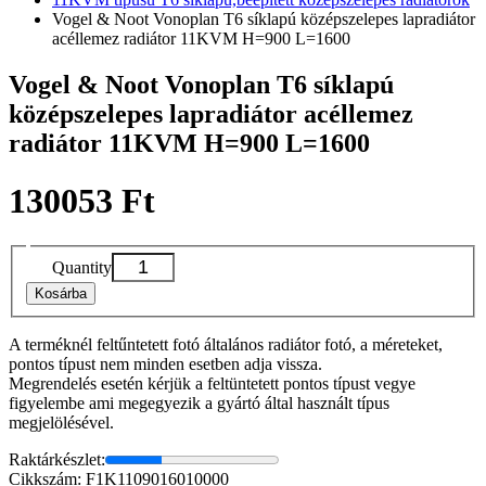
Vogel & Noot Vonoplan T6 síklapú középszelepes lapradiátor
acéllemez radiátor 11KVM H=900 L=1600
Vogel & Noot Vonoplan T6 síklapú
középszelepes lapradiátor acéllemez
radiátor 11KVM H=900 L=1600
130053 Ft
Quantity
Kosárba
A terméknél feltűntetett fotó általános radiátor fotó, a méreteket,
pontos típust nem minden esetben adja vissza.
Megrendelés esetén kérjük a feltüntetett pontos típust vegye
figyelembe ami megegyezik a gyártó által használt típus
megjelölésével.
Raktárkészlet:
Cikkszám: F1K1109016010000