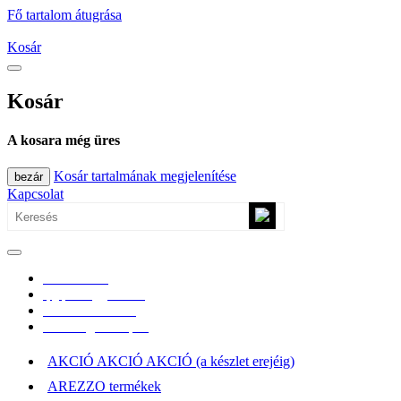
Fő tartalom átugrása
Kosár
Kosár
A kosara még üres
Kosár tartalmának megjelenítése
bezár
Kapcsolat
0670/365-7619
epgepoutlet@gmail.com
Vásárlási információk
Elérhetőség, átvételi pont
AKCIÓ AKCIÓ AKCIÓ (a készlet erejéig)
AREZZO termékek