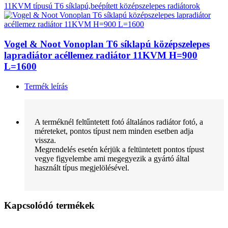
11KVM típusú T6 síklapú,beépített középszelepes radiátorok
Vogel & Noot Vonoplan T6 síklapú középszelepes
lapradiátor acéllemez radiátor 11KVM H=900
L=1600
Termék leírás
A terméknél feltűntetett fotó általános radiátor fotó, a
méreteket, pontos típust nem minden esetben adja
vissza.
Megrendelés esetén kérjük a feltüntetett pontos típust
vegye figyelembe ami megegyezik a gyártó által
használt típus megjelölésével.
Kapcsolódó termékek