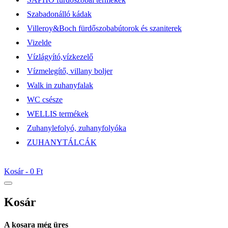
Szabadonálló kádak
Villeroy&Boch fürdőszobabútorok és szaniterek
Vizelde
Vízlágyító,vízkezelő
Vízmelegítő, villany boljer
Walk in zuhanyfalak
WC csésze
WELLIS termékek
Zuhanylefolyó, zuhanyfolyóka
ZUHANYTÁLCÁK
Kosár -
0 Ft
Kosár
A kosara még üres