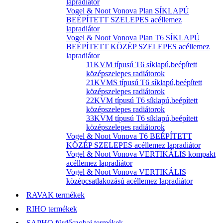
lapradiátor
Vogel & Noot Vonova Plan SÍKLAPÚ
BEÉPÍTETT SZELEPES acéllemez
lapradiátor
Vogel & Noot Vonova Plan T6 SÍKLAPÚ
BEÉPÍTETT KÖZÉP SZELEPES acéllemez
lapradiátor
11KVM típusú T6 síklapú,beépített
középszelepes radiátorok
21KVMS típusú T6 síklapú,beépített
középszelepes radiátorok
22KVM típusú T6 síklapú,beépített
középszelepes radiátorok
33KVM típusú T6 síklapú,beépített
középszelepes radiátorok
Vogel & Noot Vonova T6 BEÉPÍTETT
KÖZÉP SZELEPES acéllemez lapradiátor
Vogel & Noot Vonova VERTIKÁLIS kompakt
acéllemez lapradiátor
Vogel & Noot Vonova VERTIKÁLIS
középcsatlakozású acéllemez lapradiátor
RAVAK termékek
RIHO termékek
SAPHO fürdőszobai termékek