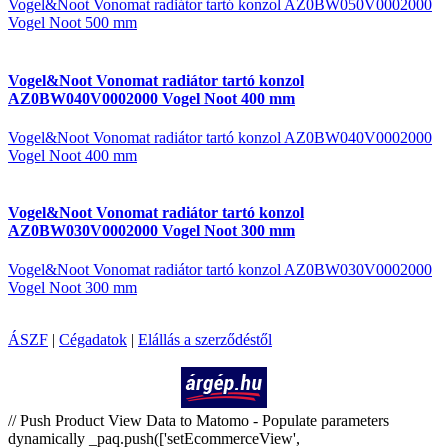
Vogel&Noot Vonomat radiátor tartó konzol AZ0BW050V0002000
Vogel Noot 500 mm
Vogel&Noot Vonomat radiátor tartó konzol
AZ0BW040V0002000 Vogel Noot 400 mm
Vogel&Noot Vonomat radiátor tartó konzol AZ0BW040V0002000
Vogel Noot 400 mm
Vogel&Noot Vonomat radiátor tartó konzol
AZ0BW030V0002000 Vogel Noot 300 mm
Vogel&Noot Vonomat radiátor tartó konzol AZ0BW030V0002000
Vogel Noot 300 mm
ÁSZF
|
Cégadatok
|
Elállás a szerződéstől
Árukereső.hu
// Push Product View Data to Matomo - Populate parameters
dynamically _paq.push(['setEcommerceView',