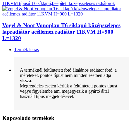
11KVM típusú T6 síklapú,beépített középszelepes radiátorok
Vogel & Noot Vonoplan T6 síklapú középszelepes
lapradiátor acéllemez radiátor 11KVM H=900
L=1320
Termék leírás
A terméknél feltűntetett fotó általános radiátor fotó, a
méreteket, pontos típust nem minden esetben adja
vissza.
Megrendelés esetén kérjük a feltüntetett pontos típust
vegye figyelembe ami megegyezik a gyártó által
használt típus megjelölésével.
Kapcsolódó termékek