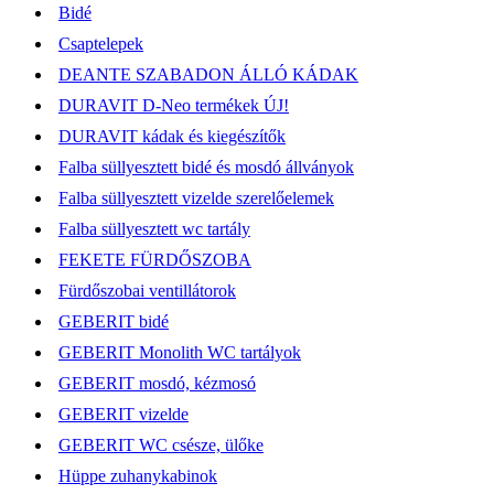
Bidé
Csaptelepek
DEANTE SZABADON ÁLLÓ KÁDAK
DURAVIT D-Neo termékek ÚJ!
DURAVIT kádak és kiegészítők
Falba süllyesztett bidé és mosdó állványok
Falba süllyesztett vizelde szerelőelemek
Falba süllyesztett wc tartály
FEKETE FÜRDŐSZOBA
Fürdőszobai ventillátorok
GEBERIT bidé
GEBERIT Monolith WC tartályok
GEBERIT mosdó, kézmosó
GEBERIT vizelde
GEBERIT WC csésze, ülőke
Hüppe zuhanykabinok