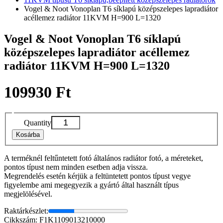
Vogel & Noot Vonoplan T6 síklapú középszelepes lapradiátor
acéllemez radiátor 11KVM H=900 L=1320
Vogel & Noot Vonoplan T6 síklapú
középszelepes lapradiátor acéllemez
radiátor 11KVM H=900 L=1320
109930 Ft
Quantity
Kosárba
A terméknél feltűntetett fotó általános radiátor fotó, a méreteket,
pontos típust nem minden esetben adja vissza.
Megrendelés esetén kérjük a feltüntetett pontos típust vegye
figyelembe ami megegyezik a gyártó által használt típus
megjelölésével.
Raktárkészlet:
Cikkszám: F1K1109013210000