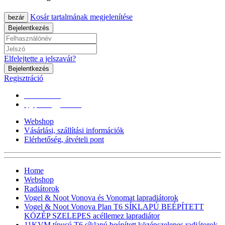
Kosár tartalmának megjelenítése
bezár
Bejelentkezés
Elfelejtette a jelszavát?
Bejelentkezés
Regisztráció
0670/365-7619
epgepoutlet@gmail.com
Webshop
Vásárlási, szállítási információk
Elérhetőség, átvételi pont
Home
Webshop
Radiátorok
Vogel & Noot Vonova és Vonomat lapradiátorok
Vogel & Noot Vonova Plan T6 SÍKLAPÚ BEÉPÍTETT
KÖZÉP SZELEPES acéllemez lapradiátor
11KVM típusú T6 síklapú,beépített középszelepes radiátorok