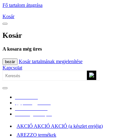
Fő tartalom átugrása
Kosár
Kosár
A kosara még üres
Kosár tartalmának megjelenítése
bezár
Kapcsolat
0670/365-7619
epgepoutlet@gmail.com
Vásárlási információk
Elérhetőség, átvételi pont
AKCIÓ AKCIÓ AKCIÓ (a készlet erejéig)
AREZZO termékek