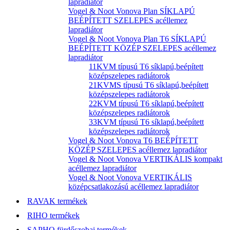
lapradiátor
Vogel & Noot Vonova Plan SÍKLAPÚ
BEÉPÍTETT SZELEPES acéllemez
lapradiátor
Vogel & Noot Vonova Plan T6 SÍKLAPÚ
BEÉPÍTETT KÖZÉP SZELEPES acéllemez
lapradiátor
11KVM típusú T6 síklapú,beépített
középszelepes radiátorok
21KVMS típusú T6 síklapú,beépített
középszelepes radiátorok
22KVM típusú T6 síklapú,beépített
középszelepes radiátorok
33KVM típusú T6 síklapú,beépített
középszelepes radiátorok
Vogel & Noot Vonova T6 BEÉPÍTETT
KÖZÉP SZELEPES acéllemez lapradiátor
Vogel & Noot Vonova VERTIKÁLIS kompakt
acéllemez lapradiátor
Vogel & Noot Vonova VERTIKÁLIS
középcsatlakozású acéllemez lapradiátor
RAVAK termékek
RIHO termékek
SAPHO fürdőszobai termékek