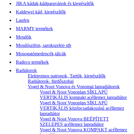
JIKA kádak,kádparavánok és kiegészítők
Kaldewei kád, kiegészítők
Laufen
MARMY termékek
Mosdók
Mosdószifon, sarokszelep stb
Mosogatómedencék,tálcák
Radeco termékek
Radiátorok
Elektromos patronok, Tartók, kiegészítők
Radiátorok- fürdőszobai
Vogel & Noot Vonova és Vonomat lapradiátorok
Vogel & Noot Vonoplan SÍKLAPÚ
VERTIKÁLIS kompakt acéllemez lapradiátor
Vogel & Noot Vonoplan SÍKLAPÚ
VERTIKÁLIS középcsatlakozású acéllemez
lapradiátor
Vogel & Noot Vonova BEÉPÍTETT
SZELEPES acéllemez lapradiátor
Vogel & Noot Vonova KOMPAKT acéllemez