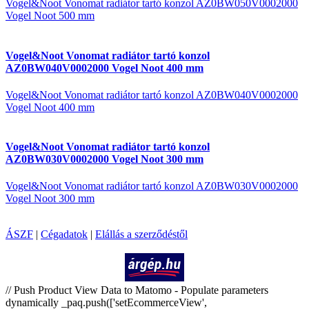
Vogel&Noot Vonomat radiátor tartó konzol AZ0BW050V0002000
Vogel Noot 500 mm
Vogel&Noot Vonomat radiátor tartó konzol
AZ0BW040V0002000 Vogel Noot 400 mm
Vogel&Noot Vonomat radiátor tartó konzol AZ0BW040V0002000
Vogel Noot 400 mm
Vogel&Noot Vonomat radiátor tartó konzol
AZ0BW030V0002000 Vogel Noot 300 mm
Vogel&Noot Vonomat radiátor tartó konzol AZ0BW030V0002000
Vogel Noot 300 mm
ÁSZF
|
Cégadatok
|
Elállás a szerződéstől
Árukereső.hu
// Push Product View Data to Matomo - Populate parameters
dynamically _paq.push(['setEcommerceView',