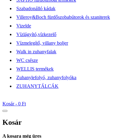
Szabadonálló kádak
Villeroy&Boch fürdőszobabútorok és szaniterek
Vizelde
Vízlágyító,vízkezelő
Vízmelegítő, villany boljer
Walk in zuhanyfalak
WC csésze
WELLIS termékek
Zuhanylefolyó, zuhanyfolyóka
ZUHANYTÁLCÁK
Kosár -
0 Ft
Kosár
A kosara még üres