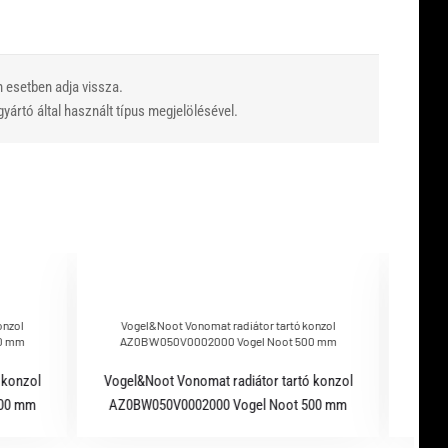
n esetben adja vissza.
yártó által használt típus megjelölésével.
onzol
Vogel&Noot Vonomat radiátor tartó konzol
Vog
0 mm
AZ0BW050V0002000 Vogel Noot 500 mm
AZ
 konzol
Vogel&Noot Vonomat radiátor tartó konzol
Vogel
600 mm
AZ0BW050V0002000 Vogel Noot 500 mm
AZ0