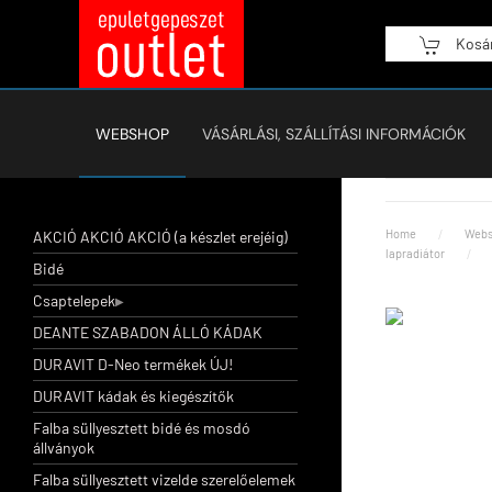
Kosá
Fő tartalom átugrása
WEBSHOP
VÁSÁRLÁSI, SZÁLLÍTÁSI INFORMÁCIÓK
Home
Webs
AKCIÓ AKCIÓ AKCIÓ (a készlet erejéig)
lapradiátor
Bidé
Csaptelepek
DEANTE SZABADON ÁLLÓ KÁDAK
DURAVIT D-Neo termékek ÚJ!
DURAVIT kádak és kiegészítők
Falba süllyesztett bidé és mosdó
állványok
Falba süllyesztett vizelde szerelőelemek