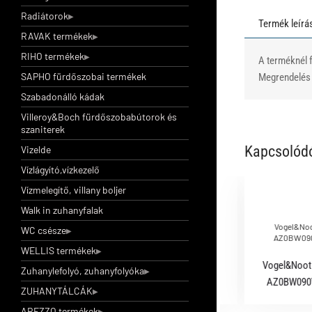
Radiátorok
Termék leírá
RAVAK termékek
RIHO termékek
A terméknél f
SAPHO fürdőszobai termékek
Megrendelés e
Szabadonálló kádak
Villeroy&Boch fürdőszobabútorok és
szaniterek
Kapcsolód
Vizelde
Vízlágyító,vízkezelő
Vízmelegítő, villany boljer
Walk in zuhanyfalak
Vogel&Noot radiátor dugószett, kézi légtelenítővel
Vogel&Noot
WC csésze
1/2
AZ0BW090
WELLIS termékek
Vogel&Noot radiátor dugószett, kézi
Vogel&Noot 
Zuhanylefolyó, zuhanyfolyóka
légtelenítővel 1/2
AZ0BW090V
ZUHANYTÁLCÁK
AREZZO termékek