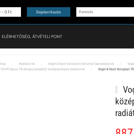
r -
0 Ft
Bejelentkezés
ELÉRHETŐSÉG, ÁTVÉTELI PONT
hop
Radiátorok
Vogel & Noot Vonova és Vonomat lapradiátorok
Voge
11KVM típusú T6 síklapú,beépített középszelepes radiátorok
Vogel & Noot Vonoplan T6
Vog
közép
radi
887