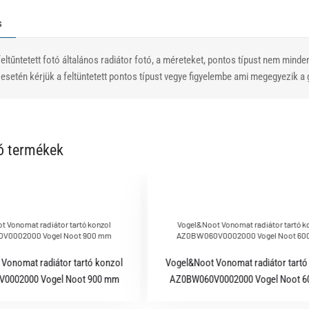
s
eltűntetett fotó általános radiátor fotó, a méreteket, pontos típust nem minde
setén kérjük a feltüntetett pontos típust vegye figyelembe ami megegyezik a g
ó termékek
 Vonomat radiátor tartó konzol
Vogel&Noot Vonomat radiátor tartó k
V0002000 Vogel Noot 900 mm
AZ0BW060V0002000 Vogel Noot 60
Vonomat radiátor tartó konzol
Vogel&Noot Vonomat radiátor tartó
0002000 Vogel Noot 900 mm
AZ0BW060V0002000 Vogel Noot 