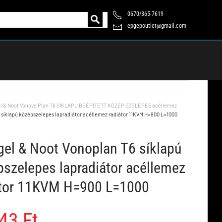
0670/365-7619
epgepoutlet@gmail.com
l & Noot Vonova Plan T6 SÍKLAPÚ BEÉPÍTETT KÖZÉP SZELEPES acéllemez
 síklapú középszelepes lapradiátor acéllemez radiátor 11KVM H=900 L=1000
el & Noot Vonoplan T6 síklapú
szelepes lapradiátor acéllemez
átor 11KVM H=900 L=1000
43 Ft