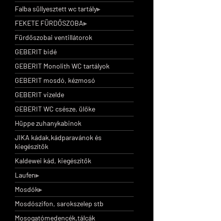
Falba süllyesztett wc tartály
FEKETE FÜRDŐSZOBA
Fürdőszobai ventillátorok
GEBERIT bidé
GEBERIT Monolith WC tartályok
GEBERIT mosdó, kézmosó
GEBERIT vizelde
GEBERIT WC csésze, ülőke
Hüppe zuhanykabinok
JIKA kádak,kádparavánok és
kiegészítők
Kaldewei kád, kiegészítők
Laufen
Mosdók
Mosdószifon, sarokszelep stb
Mosogatómedencék,tálcák