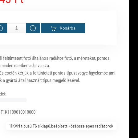
Kosárba
 feltűntetett fotó általános radiátor fotó, a méreteket, pontos
 minden esetben adja vissza.
s esetén kérjük a feltüntetett pontos típust vegye figyelembe ami
 a gyártó által használt típus megjelölésével.
let:
 F1K1109010010000
11KVM típusú T6 síklapú,beépített középszelepes radiátorok