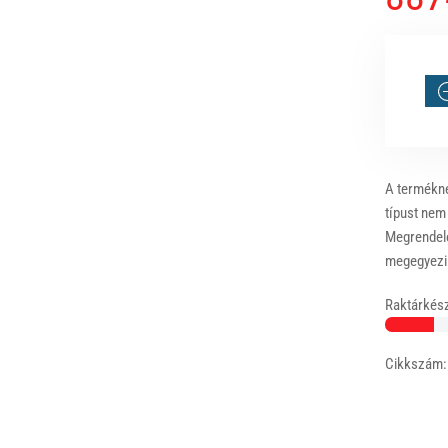
A terméknél
típust nem
Megrendelé
megegyezik
Raktárkész
Cikkszám: