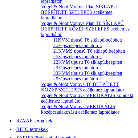
lapradiátor
Vogel & Noot Vonova Plan SÍKLAPÚ
BEÉPÍTETT SZELEPES acéllemez
lapradiátor
Vogel & Noot Vonova Plan T6 SÍKLAPÚ
BEÉPÍTETT KÖZÉP SZELEPES acéllemez
lapradiátor
11KVM típusú T6 síklapú,beépített
középszelepes radiátorok
21KVMS típusú T6 síklapú,beépített
középszelepes radiátorok
22KVM típusú T6 síklapú,beépített
középszelepes radiátorok
33KVM típusú T6 síklapú,beépített
középszelepes radiátorok
Vogel & Noot Vonova T6 BEÉPÍTETT
KÖZÉP SZELEPES acéllemez lapradiátor
Vogel & Noot Vonova VERTIKÁLIS kompakt
acéllemez lapradiátor
Vogel & Noot Vonova VERTIKÁLIS
középcsatlakozású acéllemez lapradiátor
RAVAK termékek
RIHO termékek
SAPHO fürdőszobai termékek