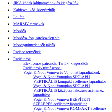
JIKA kádak,kádparavánok és kiegészítők
Kaldewei kád, kiegészítők
Laufen
MARMY termékek
Mosdók
Mosdószifon, sarokszelep stb
Mosogatómedencék,tálcák
Radeco termékek
Radiátorok
Elektromos patronok, Tartók, kiegészítők
Radiátorok- fürdőszobai
Vogel & Noot Vonova és Vonomat lapradiátorok
Vogel & Noot Vonoplan SÍKLAPÚ
VERTIKÁLIS kompakt acéllemez lapradiátor
Vogel & Noot Vonoplan SÍKLAPÚ
VERTIKÁLIS középcsatlakozású acéllemez
lapradiátor
Vogel & Noot Vonova BEÉPÍTETT
SZELEPES acéllemez lapradiátor
Vogel & Noot Vonova KOMPAKT acéllemez