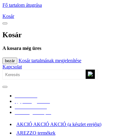
Fő tartalom átugrása
Kosár
Kosár
A kosara még üres
Kosár tartalmának megjelenítése
bezár
Kapcsolat
0670/365-7619
epgepoutlet@gmail.com
Vásárlási információk
Elérhetőség, átvételi pont
AKCIÓ AKCIÓ AKCIÓ (a készlet erejéig)
AREZZO termékek