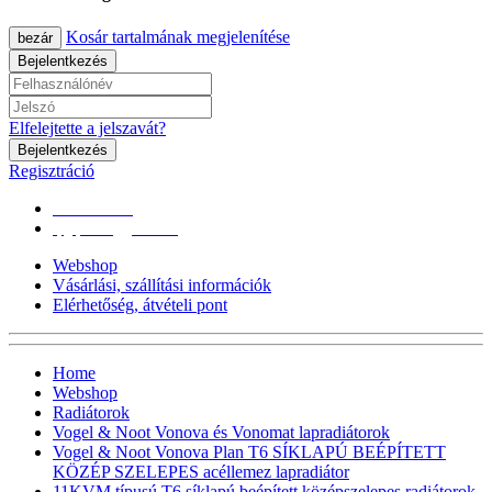
Kosár tartalmának megjelenítése
bezár
Bejelentkezés
Elfelejtette a jelszavát?
Bejelentkezés
Regisztráció
0670/365-7619
epgepoutlet@gmail.com
Webshop
Vásárlási, szállítási információk
Elérhetőség, átvételi pont
Home
Webshop
Radiátorok
Vogel & Noot Vonova és Vonomat lapradiátorok
Vogel & Noot Vonova Plan T6 SÍKLAPÚ BEÉPÍTETT
KÖZÉP SZELEPES acéllemez lapradiátor
11KVM típusú T6 síklapú,beépített középszelepes radiátorok