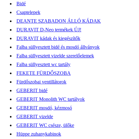
Bidé
Csaptelepek
DEANTE SZABADON ÁLLÓ KÁDAK
DURAVIT D-Neo termékek ÚJ!
DURAVIT kádak és kiegészítők
Falba süllyesztett bidé és mosdó állványok
Falba süllyesztett vizelde szerelőelemek
Falba süllyesztett wc tartály
FEKETE FÜRDŐSZOBA
Fürdőszobai ventillátorok
GEBERIT bidé
GEBERIT Monolith WC tartályok
GEBERIT mosdó, kézmosó
GEBERIT vizelde
GEBERIT WC csésze, ülőke
Hüppe zuhanykabinok