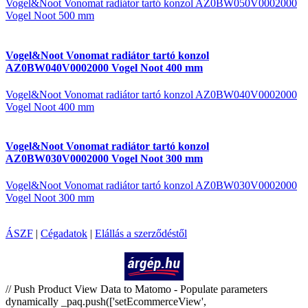
Vogel&Noot Vonomat radiátor tartó konzol AZ0BW050V0002000
Vogel Noot 500 mm
Vogel&Noot Vonomat radiátor tartó konzol
AZ0BW040V0002000 Vogel Noot 400 mm
Vogel&Noot Vonomat radiátor tartó konzol AZ0BW040V0002000
Vogel Noot 400 mm
Vogel&Noot Vonomat radiátor tartó konzol
AZ0BW030V0002000 Vogel Noot 300 mm
Vogel&Noot Vonomat radiátor tartó konzol AZ0BW030V0002000
Vogel Noot 300 mm
ÁSZF
|
Cégadatok
|
Elállás a szerződéstől
Árukereső.hu
// Push Product View Data to Matomo - Populate parameters
dynamically _paq.push(['setEcommerceView',