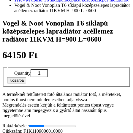
Vogel & Noot Vonoplan T6 síklapú középszelepes lapradiátor
acéllemez radiátor 11KVM H=900 L=0600
Vogel & Noot Vonoplan T6 síklapú
középszelepes lapradiátor acéllemez
radiátor 11KVM H=900 L=0600
64150 Ft
Quantity
Kosárba
A terméknél feltűntetett fotó általános radiátor fotó, a méreteket,
pontos típust nem minden esetben adja vissza.
Megrendelés esetén kérjük a feltüntetett pontos típust vegye
figyelembe ami megegyezik a gyártó által használt típus
megjelölésével.
Raktárkészlet:
Cikkszám: F1K1109006010000