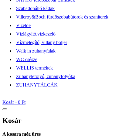
Szabadonálló kádak
Villeroy&Boch fürdőszobabútorok és szaniterek
Vizelde
Vízlágyító,vízkezelő
Vízmelegítő, villany boljer
Walk in zuhanyfalak
WC csésze
WELLIS termékek
Zuhanylefolyó, zuhanyfolyóka
ZUHANYTÁLCÁK
Kosár -
0 Ft
Kosár
A kosara még üres