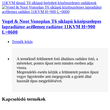
11KVM típusú T6 síklapú,beépített középszelepes radiátorok
Vogel & Noot Vonoplan T6 síklapú középszelepes
lapradiátor acéllemez radiátor 11KVM H=900
L=0600
Termék leírás
A terméknél feltűntetett fotó általános radiátor fotó, a
méreteket, pontos típust nem minden esetben adja
vissza.
Megrendelés esetén kérjük a feltüntetett pontos típust
vegye figyelembe ami megegyezik a gyártó által
használt típus megjelölésével.
Kapcsolódó termékek