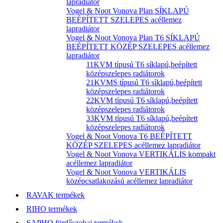
lapradiátor
Vogel & Noot Vonova Plan SÍKLAPÚ
BEÉPÍTETT SZELEPES acéllemez
lapradiátor
Vogel & Noot Vonova Plan T6 SÍKLAPÚ
BEÉPÍTETT KÖZÉP SZELEPES acéllemez
lapradiátor
11KVM típusú T6 síklapú,beépített
középszelepes radiátorok
21KVMS típusú T6 síklapú,beépített
középszelepes radiátorok
22KVM típusú T6 síklapú,beépített
középszelepes radiátorok
33KVM típusú T6 síklapú,beépített
középszelepes radiátorok
Vogel & Noot Vonova T6 BEÉPÍTETT
KÖZÉP SZELEPES acéllemez lapradiátor
Vogel & Noot Vonova VERTIKÁLIS kompakt
acéllemez lapradiátor
Vogel & Noot Vonova VERTIKÁLIS
középcsatlakozású acéllemez lapradiátor
RAVAK termékek
RIHO termékek
SAPHO fürdőszobai termékek