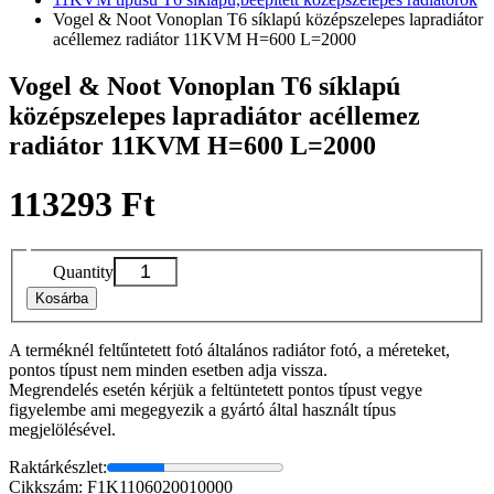
Vogel & Noot Vonoplan T6 síklapú középszelepes lapradiátor
acéllemez radiátor 11KVM H=600 L=2000
Vogel & Noot Vonoplan T6 síklapú
középszelepes lapradiátor acéllemez
radiátor 11KVM H=600 L=2000
113293 Ft
Quantity
Kosárba
A terméknél feltűntetett fotó általános radiátor fotó, a méreteket,
pontos típust nem minden esetben adja vissza.
Megrendelés esetén kérjük a feltüntetett pontos típust vegye
figyelembe ami megegyezik a gyártó által használt típus
megjelölésével.
Raktárkészlet:
Cikkszám: F1K1106020010000