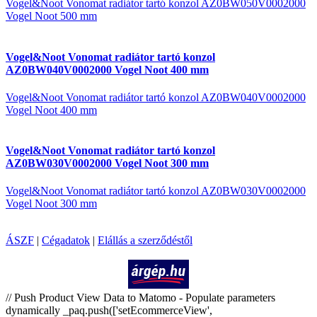
Vogel&Noot Vonomat radiátor tartó konzol AZ0BW050V0002000
Vogel Noot 500 mm
Vogel&Noot Vonomat radiátor tartó konzol
AZ0BW040V0002000 Vogel Noot 400 mm
Vogel&Noot Vonomat radiátor tartó konzol AZ0BW040V0002000
Vogel Noot 400 mm
Vogel&Noot Vonomat radiátor tartó konzol
AZ0BW030V0002000 Vogel Noot 300 mm
Vogel&Noot Vonomat radiátor tartó konzol AZ0BW030V0002000
Vogel Noot 300 mm
ÁSZF
|
Cégadatok
|
Elállás a szerződéstől
Árukereső.hu
// Push Product View Data to Matomo - Populate parameters
dynamically _paq.push(['setEcommerceView',