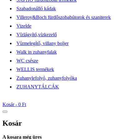
Szabadonálló kádak
Villeroy&Boch fürdőszobabútorok és szaniterek
Vizelde
Vízlágyító,vízkezelő
Vízmelegítő, villany boljer
Walk in zuhanyfalak
WC csésze
WELLIS termékek
Zuhanylefolyó, zuhanyfolyóka
ZUHANYTÁLCÁK
Kosár -
0 Ft
Kosár
A kosara még üres