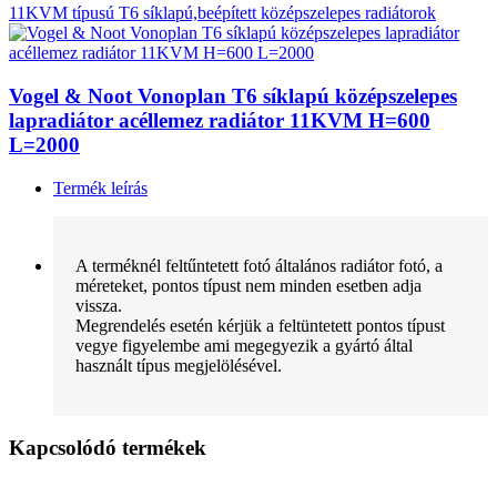
11KVM típusú T6 síklapú,beépített középszelepes radiátorok
Vogel & Noot Vonoplan T6 síklapú középszelepes
lapradiátor acéllemez radiátor 11KVM H=600
L=2000
Termék leírás
A terméknél feltűntetett fotó általános radiátor fotó, a
méreteket, pontos típust nem minden esetben adja
vissza.
Megrendelés esetén kérjük a feltüntetett pontos típust
vegye figyelembe ami megegyezik a gyártó által
használt típus megjelölésével.
Kapcsolódó termékek