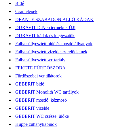
Bidé
Csaptelepek
DEANTE SZABADON ÁLLÓ KÁDAK
DURAVIT D-Neo termékek ÚJ!
DURAVIT kádak és kiegészítők
Falba süllyesztett bidé és mosdó állványok
Falba süllyesztett vizelde szerelőelemek
Falba süllyesztett wc tartály
FEKETE FÜRDŐSZOBA
Fürdőszobai ventillátorok
GEBERIT bidé
GEBERIT Monolith WC tartályok
GEBERIT mosdó, kézmosó
GEBERIT vizelde
GEBERIT WC csésze, ülőke
Hüppe zuhanykabinok