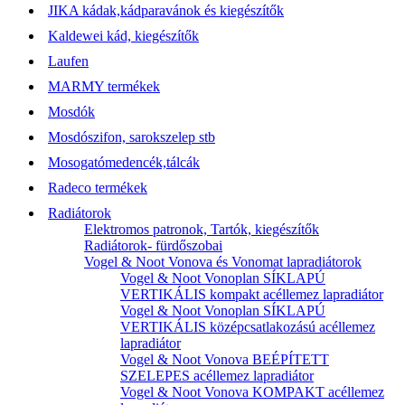
JIKA kádak,kádparavánok és kiegészítők
Kaldewei kád, kiegészítők
Laufen
MARMY termékek
Mosdók
Mosdószifon, sarokszelep stb
Mosogatómedencék,tálcák
Radeco termékek
Radiátorok
Elektromos patronok, Tartók, kiegészítők
Radiátorok- fürdőszobai
Vogel & Noot Vonova és Vonomat lapradiátorok
Vogel & Noot Vonoplan SÍKLAPÚ
VERTIKÁLIS kompakt acéllemez lapradiátor
Vogel & Noot Vonoplan SÍKLAPÚ
VERTIKÁLIS középcsatlakozású acéllemez
lapradiátor
Vogel & Noot Vonova BEÉPÍTETT
SZELEPES acéllemez lapradiátor
Vogel & Noot Vonova KOMPAKT acéllemez