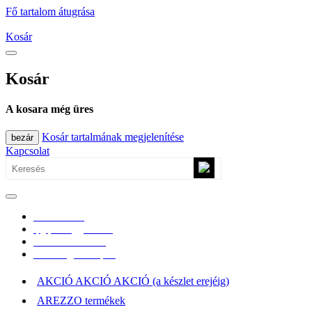
Fő tartalom átugrása
Kosár
Kosár
A kosara még üres
Kosár tartalmának megjelenítése
bezár
Kapcsolat
0670/365-7619
epgepoutlet@gmail.com
Vásárlási információk
Elérhetőség, átvételi pont
AKCIÓ AKCIÓ AKCIÓ (a készlet erejéig)
AREZZO termékek