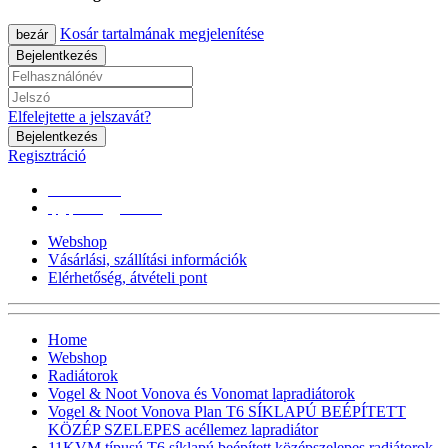
Kosár tartalmának megjelenítése
bezár
Bejelentkezés
Elfelejtette a jelszavát?
Bejelentkezés
Regisztráció
0670/365-7619
epgepoutlet@gmail.com
Webshop
Vásárlási, szállítási információk
Elérhetőség, átvételi pont
Home
Webshop
Radiátorok
Vogel & Noot Vonova és Vonomat lapradiátorok
Vogel & Noot Vonova Plan T6 SÍKLAPÚ BEÉPÍTETT
KÖZÉP SZELEPES acéllemez lapradiátor
11KVM típusú T6 síklapú,beépített középszelepes radiátorok