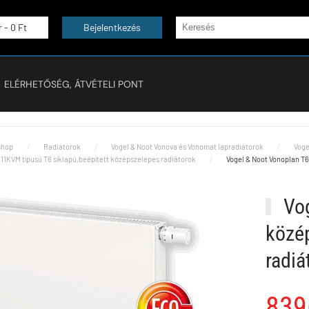
r -
0 Ft
Bejelentkezés
ELÉRHETŐSÉG, ÁTVÉTELI PONT
hop
Radiátorok
Vogel & Noot Vonova és Vonomat lapradiátorok
Voge
11KVM típusú T6 síklapú,beépített középszelepes radiátorok
Vogel & Noot Vonoplan T6
Vog
közép
radi
839