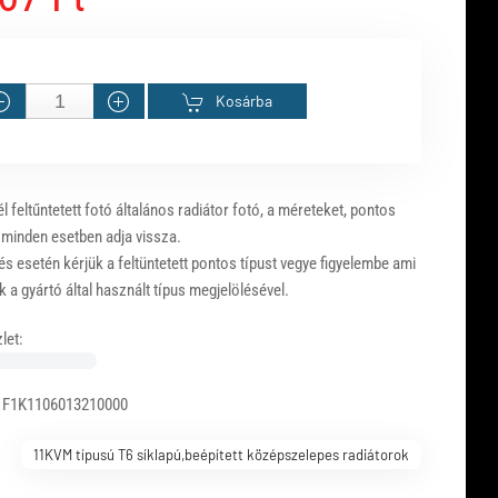
Kosárba
 feltűntetett fotó általános radiátor fotó, a méreteket, pontos
 minden esetben adja vissza.
s esetén kérjük a feltüntetett pontos típust vegye figyelembe ami
 a gyártó által használt típus megjelölésével.
let:
 F1K1106013210000
11KVM típusú T6 síklapú,beépített középszelepes radiátorok