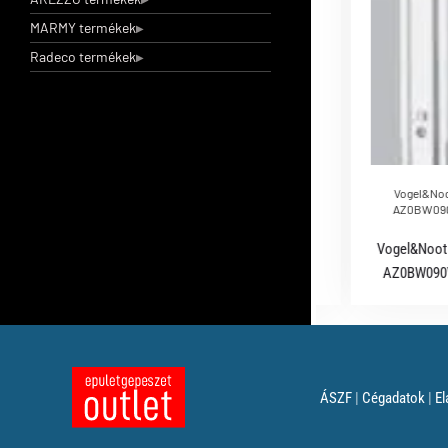
MARMY termékek
Radeco termékek
Vogel&Noot
AZ0BW090
Vogel&Noot 
AZ0BW090V
ÁSZF
|
Cégadatok
|
El