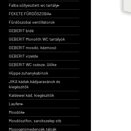
Falba süllyesztett wc tartály
FEKETE FÜRDŐSZOBA
Fürdőszobai ventillátorok
GEBERIT bidé
GEBERIT Monolith WC tartályok
GEBERIT mosdó, kézmosó
GEBERIT vizelde
GEBERIT WC csésze, ülőke
Hüppe zuhanykabinok
JIKA kádak,kádparavánok és
kiegészítők
Kaldewei kád, kiegészítők
Laufen
Mosdók
Mosdószifon, sarokszelep stb
Mosogatómedencék,tálcák