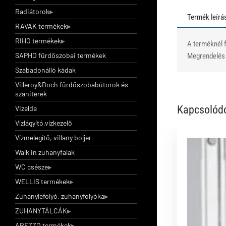
Radiátorok
Termék leírá
RAVAK termékek
RIHO termékek
A terméknél f
SAPHO fürdőszobai termékek
Megrendelés e
Szabadonálló kádak
Villeroy&Boch fürdőszobabútorok és
szaniterek
Kapcsolód
Vizelde
Vízlágyító,vízkezelő
Vízmelegítő, villany boljer
Walk in zuhanyfalak
Vogel&Noot radiátor dugószett, kézi légtelenítővel
WC csésze
1/2
WELLIS termékek
Vogel&Noot radiátor dugószett, kézi
Zuhanylefolyó, zuhanyfolyóka
légtelenítővel 1/2
ZUHANYTÁLCÁK
AREZZO termékek