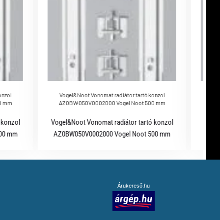
onzol
Vogel&Noot Vonomat radiátor tartó konzol
Vog
0 mm
AZ0BW050V0002000 Vogel Noot 500 mm
AZ
 konzol
Vogel&Noot Vonomat radiátor tartó konzol
Vogel
600 mm
AZ0BW050V0002000 Vogel Noot 500 mm
AZ0
Árukereső.hu