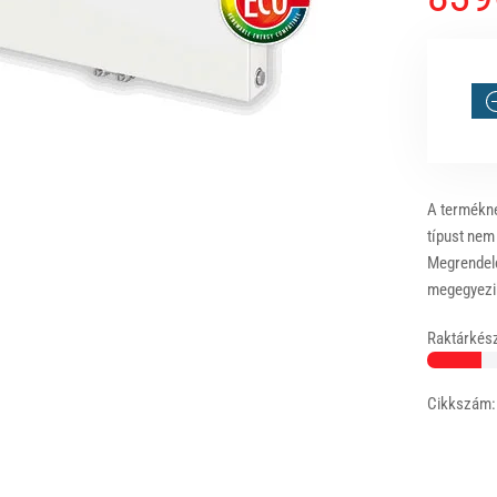
A terméknél
típust nem
Megrendelé
megegyezik
Raktárkész
Cikkszám: