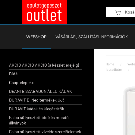
Kosá
Fő tartalom átugrása
WEBSHOP
VÁSÁRLÁSI, SZÁLLÍTÁSI INFORMÁCIÓK
Home
Webs
AKCIÓ AKCIÓ AKCIÓ (a készlet erejéig)
lapradiátor
Bidé
Csaptelepek
DEANTE SZABADON ÁLLÓ KÁDAK
DURAVIT D-Neo termékek ÚJ!
DURAVIT kádak és kiegészítők
Falba süllyesztett bidé és mosdó
állványok
Falba süllyesztett vizelde szerelőelemek