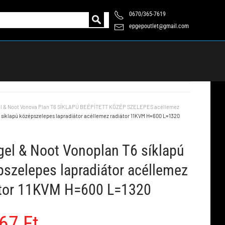
0670/365-7619
epgepoutlet@gmail.com
l & Noot Vonova Plan T6 SÍKLAPÚ BEÉPÍTETT KÖZÉP SZELEPES acéllemez
 síklapú középszelepes lapradiátor acéllemez radiátor 11KVM H=600 L=1320
el & Noot Vonoplan T6 síklapú
szelepes lapradiátor acéllemez
átor 11KVM H=600 L=1320
67 Ft