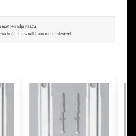
n esetben adja vissza.
yártó által használt típus megjelölésével.