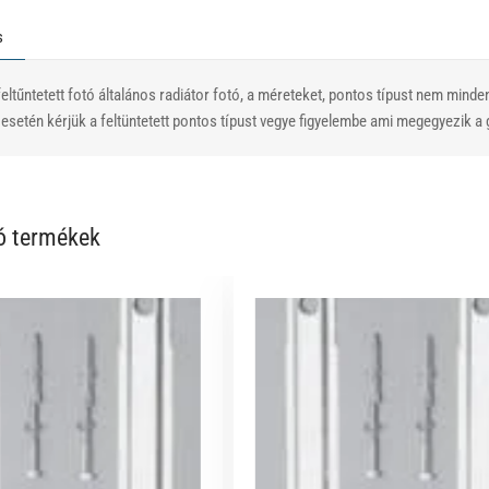
s
eltűntetett fotó általános radiátor fotó, a méreteket, pontos típust nem minde
setén kérjük a feltüntetett pontos típust vegye figyelembe ami megegyezik a g
ó termékek