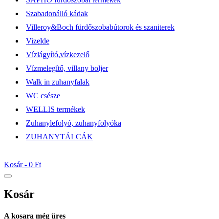
Szabadonálló kádak
Villeroy&Boch fürdőszobabútorok és szaniterek
Vizelde
Vízlágyító,vízkezelő
Vízmelegítő, villany boljer
Walk in zuhanyfalak
WC csésze
WELLIS termékek
Zuhanylefolyó, zuhanyfolyóka
ZUHANYTÁLCÁK
Kosár -
0 Ft
Kosár
A kosara még üres