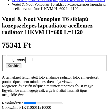
Vogel & Noot Vonoplan T6 síklapú középszelepes lapradiátor
acéllemez radiátor 11KVM H=600 L=1120
Vogel & Noot Vonoplan T6 síklapú
középszelepes lapradiátor acéllemez
radiátor 11KVM H=600 L=1120
75341 Ft
Quantity
Kosárba
A terméknél feltűntetett fotó általános radiátor fotó, a méreteket,
pontos típust nem minden esetben adja vissza.
Megrendelés esetén kérjük a feltüntetett pontos típust vegye
figyelembe ami megegyezik a gyártó által használt típus
megjelölésével.
Raktárkészlet:
Cikkszám: F1K1106011210000