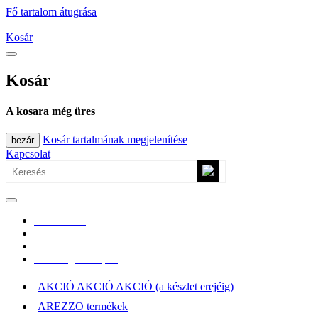
Fő tartalom átugrása
Kosár
Kosár
A kosara még üres
Kosár tartalmának megjelenítése
bezár
Kapcsolat
0670/365-7619
epgepoutlet@gmail.com
Vásárlási információk
Elérhetőség, átvételi pont
AKCIÓ AKCIÓ AKCIÓ (a készlet erejéig)
AREZZO termékek