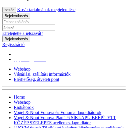
Kosár tartalmának megjelenítése
bezár
Bejelentkezés
Elfelejtette a jelszavát?
Bejelentkezés
Regisztráció
0670/365-7619
epgepoutlet@gmail.com
Webshop
Vásárlási, szállítási információk
Elérhetőség, átvételi pont
Home
Webshop
Radiátorok
Vogel & Noot Vonova és Vonomat lapradiátorok
Vogel & Noot Vonova Plan T6 SÍKLAPÚ BEÉPÍTETT
KÖZÉP SZELEPES acéllemez lapradiátor
11KVM típusú T6 síklapú,beépített középszelepes radiátorok