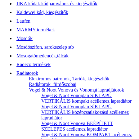
JIKA kádak,kádparavánok és kiegészítők
Kaldewei kád, kiegészítők
Laufen
MARMY termékek
Mosdók
Mosdószifon, sarokszelep stb
Mosogatómedencék,tálcák
Radeco termékek
Radiátorok
Elektromos patronok, Tartók, kiegészítők
Radiátorok- fürdőszobai
Vogel & Noot Vonova és Vonomat lapradiátorok
Vogel & Noot Vonoplan SÍKLAPÚ
VERTIKÁLIS kompakt acéllemez lapradiátor
Vogel & Noot Vonoplan SÍKLAPÚ
VERTIKÁLIS középcsatlakozású acéllemez
lapradiátor
Vogel & Noot Vonova BEÉPÍTETT
SZELEPES acéllemez lapradiátor
Vogel & Noot Vonova KOMPAKT acéllemez