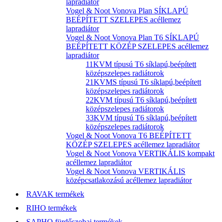
lapradiátor
Vogel & Noot Vonova Plan SÍKLAPÚ
BEÉPÍTETT SZELEPES acéllemez
lapradiátor
Vogel & Noot Vonova Plan T6 SÍKLAPÚ
BEÉPÍTETT KÖZÉP SZELEPES acéllemez
lapradiátor
11KVM típusú T6 síklapú,beépített
középszelepes radiátorok
21KVMS típusú T6 síklapú,beépített
középszelepes radiátorok
22KVM típusú T6 síklapú,beépített
középszelepes radiátorok
33KVM típusú T6 síklapú,beépített
középszelepes radiátorok
Vogel & Noot Vonova T6 BEÉPÍTETT
KÖZÉP SZELEPES acéllemez lapradiátor
Vogel & Noot Vonova VERTIKÁLIS kompakt
acéllemez lapradiátor
Vogel & Noot Vonova VERTIKÁLIS
középcsatlakozású acéllemez lapradiátor
RAVAK termékek
RIHO termékek
SAPHO fürdőszobai termékek