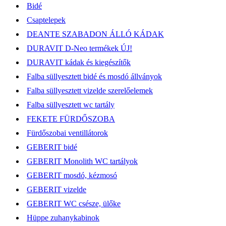
Bidé
Csaptelepek
DEANTE SZABADON ÁLLÓ KÁDAK
DURAVIT D-Neo termékek ÚJ!
DURAVIT kádak és kiegészítők
Falba süllyesztett bidé és mosdó állványok
Falba süllyesztett vizelde szerelőelemek
Falba süllyesztett wc tartály
FEKETE FÜRDŐSZOBA
Fürdőszobai ventillátorok
GEBERIT bidé
GEBERIT Monolith WC tartályok
GEBERIT mosdó, kézmosó
GEBERIT vizelde
GEBERIT WC csésze, ülőke
Hüppe zuhanykabinok