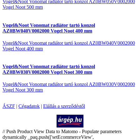
Vogel&Noot Vonomat radiátor tartó konzol AZ0BW050V0002000
Vogel Noot 500 mm
Vogel&Noot Vonomat radiátor tartó konzol
AZ0BW040V0002000 Vogel Noot 400 mm
Vogel&Noot Vonomat radiátor tartó konzol AZ0BW040V0002000
Vogel Noot 400 mm
Vogel&Noot Vonomat radiátor tartó konzol
AZ0BW030V0002000 Vogel Noot 300 mm
Vogel&Noot Vonomat radiátor tartó konzol AZ0BW030V0002000
Vogel Noot 300 mm
ÁSZF
|
Cégadatok
|
Elállás a szerződéstől
Árukereső.hu
// Push Product View Data to Matomo - Populate parameters
dynamically _paq.push(['setEcommerceView',