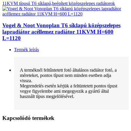
11KVM típusú T6 síklapú,beépített középszelepes radiátorok
Vogel & Noot Vonoplan T6 síklapú középszelepes
lapradiátor acéllemez radiátor 11KVM H=600
L=1120
Termék leírás
A terméknél feltűntetett fotó általános radiátor fotó, a
méreteket, pontos típust nem minden esetben adja
vissza.
Megrendelés esetén kérjük a feltüntetett pontos típust
vegye figyelembe ami megegyezik a gyártó által
használt típus megjelölésével.
Kapcsolódó termékek