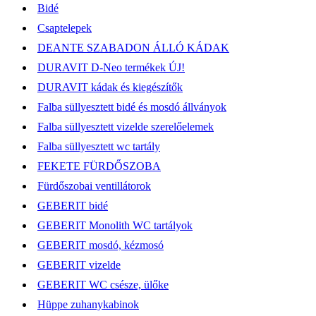
Bidé
Csaptelepek
DEANTE SZABADON ÁLLÓ KÁDAK
DURAVIT D-Neo termékek ÚJ!
DURAVIT kádak és kiegészítők
Falba süllyesztett bidé és mosdó állványok
Falba süllyesztett vizelde szerelőelemek
Falba süllyesztett wc tartály
FEKETE FÜRDŐSZOBA
Fürdőszobai ventillátorok
GEBERIT bidé
GEBERIT Monolith WC tartályok
GEBERIT mosdó, kézmosó
GEBERIT vizelde
GEBERIT WC csésze, ülőke
Hüppe zuhanykabinok