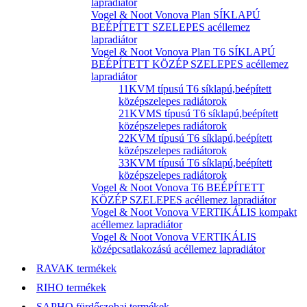
lapradiátor
Vogel & Noot Vonova Plan SÍKLAPÚ
BEÉPÍTETT SZELEPES acéllemez
lapradiátor
Vogel & Noot Vonova Plan T6 SÍKLAPÚ
BEÉPÍTETT KÖZÉP SZELEPES acéllemez
lapradiátor
11KVM típusú T6 síklapú,beépített
középszelepes radiátorok
21KVMS típusú T6 síklapú,beépített
középszelepes radiátorok
22KVM típusú T6 síklapú,beépített
középszelepes radiátorok
33KVM típusú T6 síklapú,beépített
középszelepes radiátorok
Vogel & Noot Vonova T6 BEÉPÍTETT
KÖZÉP SZELEPES acéllemez lapradiátor
Vogel & Noot Vonova VERTIKÁLIS kompakt
acéllemez lapradiátor
Vogel & Noot Vonova VERTIKÁLIS
középcsatlakozású acéllemez lapradiátor
RAVAK termékek
RIHO termékek
SAPHO fürdőszobai termékek