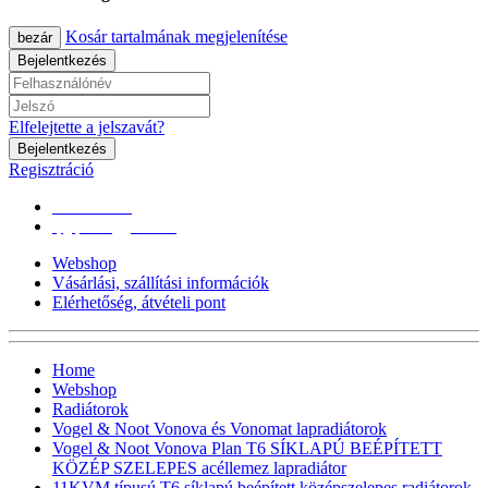
Kosár tartalmának megjelenítése
bezár
Bejelentkezés
Elfelejtette a jelszavát?
Bejelentkezés
Regisztráció
0670/365-7619
epgepoutlet@gmail.com
Webshop
Vásárlási, szállítási információk
Elérhetőség, átvételi pont
Home
Webshop
Radiátorok
Vogel & Noot Vonova és Vonomat lapradiátorok
Vogel & Noot Vonova Plan T6 SÍKLAPÚ BEÉPÍTETT
KÖZÉP SZELEPES acéllemez lapradiátor
11KVM típusú T6 síklapú,beépített középszelepes radiátorok