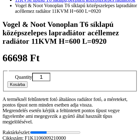
Vogel & Noot Vonoplan T6 síklapú középszelepes lapradiátor
acéllemez radiátor 11KVM H=600 L=0920
Vogel & Noot Vonoplan T6 síklapú
középszelepes lapradiátor acéllemez
radiátor 11KVM H=600 L=0920
66698 Ft
Quantity
Kosárba
A terméknél feltűntetett fotó általános radiátor fotó, a méreteket,
pontos típust nem minden esetben adja vissza.
Megrendelés esetén kérjük a feltüntetett pontos típust vegye
figyelembe ami megegyezik a gyártó által használt típus
megjelölésével.
Raktárkészlet:
Cikkszám: F1K1106009210000