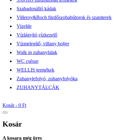
Szabadonálló kádak
Villeroy&Boch fürdőszobabútorok és szaniterek
Vizelde
Vízlágyító,vízkezelő
Vízmelegítő, villany boljer
Walk in zuhanyfalak
WC csésze
WELLIS termékek
Zuhanylefolyó, zuhanyfolyóka
ZUHANYTÁLCÁK
Kosár -
0 Ft
Kosár
A kosara még üres