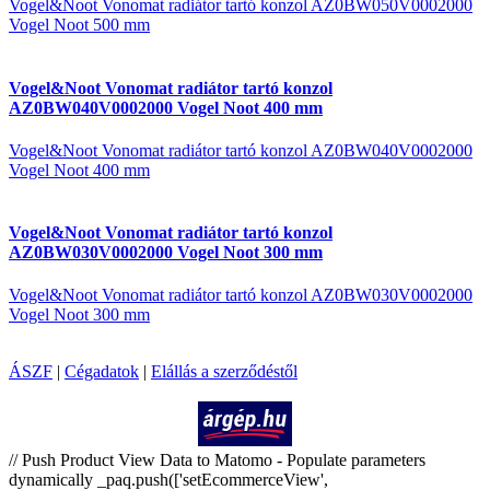
Vogel&Noot Vonomat radiátor tartó konzol AZ0BW050V0002000
Vogel Noot 500 mm
Vogel&Noot Vonomat radiátor tartó konzol
AZ0BW040V0002000 Vogel Noot 400 mm
Vogel&Noot Vonomat radiátor tartó konzol AZ0BW040V0002000
Vogel Noot 400 mm
Vogel&Noot Vonomat radiátor tartó konzol
AZ0BW030V0002000 Vogel Noot 300 mm
Vogel&Noot Vonomat radiátor tartó konzol AZ0BW030V0002000
Vogel Noot 300 mm
ÁSZF
|
Cégadatok
|
Elállás a szerződéstől
Árukereső.hu
// Push Product View Data to Matomo - Populate parameters
dynamically _paq.push(['setEcommerceView',