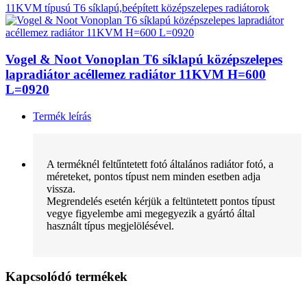
11KVM típusú T6 síklapú,beépített középszelepes radiátorok
Vogel & Noot Vonoplan T6 síklapú középszelepes
lapradiátor acéllemez radiátor 11KVM H=600
L=0920
Termék leírás
A terméknél feltűntetett fotó általános radiátor fotó, a
méreteket, pontos típust nem minden esetben adja
vissza.
Megrendelés esetén kérjük a feltüntetett pontos típust
vegye figyelembe ami megegyezik a gyártó által
használt típus megjelölésével.
Kapcsolódó termékek