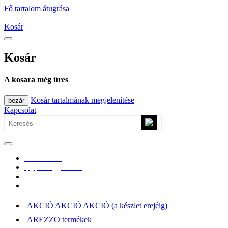
Fő tartalom átugrása
Kosár
Kosár
A kosara még üres
Kosár tartalmának megjelenítése
bezár
Kapcsolat
0670/365-7619
epgepoutlet@gmail.com
Vásárlási információk
Elérhetőség, átvételi pont
AKCIÓ AKCIÓ AKCIÓ (a készlet erejéig)
AREZZO termékek