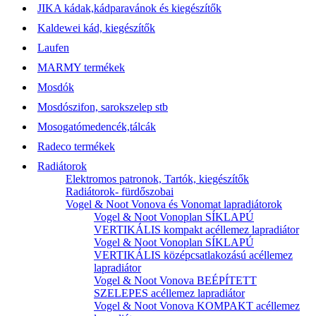
JIKA kádak,kádparavánok és kiegészítők
Kaldewei kád, kiegészítők
Laufen
MARMY termékek
Mosdók
Mosdószifon, sarokszelep stb
Mosogatómedencék,tálcák
Radeco termékek
Radiátorok
Elektromos patronok, Tartók, kiegészítők
Radiátorok- fürdőszobai
Vogel & Noot Vonova és Vonomat lapradiátorok
Vogel & Noot Vonoplan SÍKLAPÚ
VERTIKÁLIS kompakt acéllemez lapradiátor
Vogel & Noot Vonoplan SÍKLAPÚ
VERTIKÁLIS középcsatlakozású acéllemez
lapradiátor
Vogel & Noot Vonova BEÉPÍTETT
SZELEPES acéllemez lapradiátor
Vogel & Noot Vonova KOMPAKT acéllemez