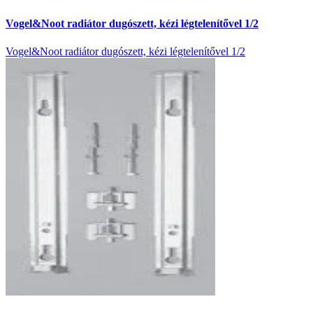
Vogel&Noot radiátor dugószett, kézi légtelenítővel 1/2
Vogel&Noot radiátor dugószett, kézi légtelenítővel 1/2