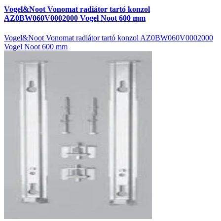
Vogel&Noot Vonomat radiátor tartó konzol
AZ0BW060V0002000 Vogel Noot 600 mm
Vogel&Noot Vonomat radiátor tartó konzol AZ0BW060V0002000
Vogel Noot 600 mm