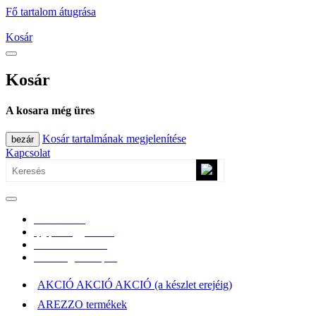
Fő tartalom átugrása
Kosár
Kosár
A kosara még üres
Kosár tartalmának megjelenítése
bezár
Kapcsolat
0670/365-7619
epgepoutlet@gmail.com
Vásárlási információk
Elérhetőség, átvételi pont
AKCIÓ AKCIÓ AKCIÓ (a készlet erejéig)
AREZZO termékek