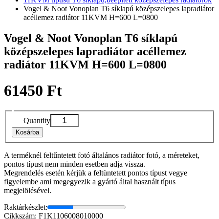
Vogel & Noot Vonoplan T6 síklapú középszelepes lapradiátor
acéllemez radiátor 11KVM H=600 L=0800
Vogel & Noot Vonoplan T6 síklapú
középszelepes lapradiátor acéllemez
radiátor 11KVM H=600 L=0800
61450 Ft
Quantity
Kosárba
A terméknél feltűntetett fotó általános radiátor fotó, a méreteket,
pontos típust nem minden esetben adja vissza.
Megrendelés esetén kérjük a feltüntetett pontos típust vegye
figyelembe ami megegyezik a gyártó által használt típus
megjelölésével.
Raktárkészlet:
Cikkszám: F1K1106008010000