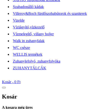
Szabadonálló kádak
Villeroy&Boch fürdőszobabútorok és szaniterek
Vizelde
Vízlágyító,vízkezelő
Vízmelegítő, villany boljer
Walk in zuhanyfalak
WC csésze
WELLIS termékek
Zuhanylefolyó, zuhanyfolyóka
ZUHANYTÁLCÁK
Kosár -
0 Ft
Kosár
A kosara még üres