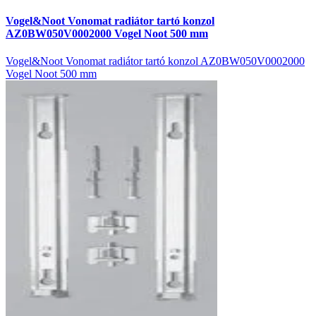
Vogel&Noot Vonomat radiátor tartó konzol
AZ0BW050V0002000 Vogel Noot 500 mm
Vogel&Noot Vonomat radiátor tartó konzol AZ0BW050V0002000
Vogel Noot 500 mm