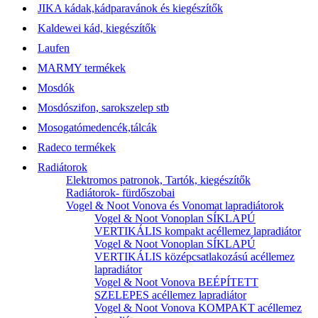
JIKA kádak,kádparavánok és kiegészítők
Kaldewei kád, kiegészítők
Laufen
MARMY termékek
Mosdók
Mosdószifon, sarokszelep stb
Mosogatómedencék,tálcák
Radeco termékek
Radiátorok
Elektromos patronok, Tartók, kiegészítők
Radiátorok- fürdőszobai
Vogel & Noot Vonova és Vonomat lapradiátorok
Vogel & Noot Vonoplan SÍKLAPÚ
VERTIKÁLIS kompakt acéllemez lapradiátor
Vogel & Noot Vonoplan SÍKLAPÚ
VERTIKÁLIS középcsatlakozású acéllemez
lapradiátor
Vogel & Noot Vonova BEÉPÍTETT
SZELEPES acéllemez lapradiátor
Vogel & Noot Vonova KOMPAKT acéllemez