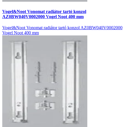
Vogel&Noot Vonomat radiátor tartó konzol
AZ0BW040V0002000 Vogel Noot 400 mm
Vogel&Noot Vonomat radiátor tartó konzol AZ0BW040V0002000
Vogel Noot 400 mm