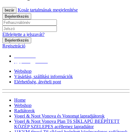
Kosár tartalmának megjelenítése
bezár
Bejelentkezés
Elfelejtette a jelszavát?
Bejelentkezés
Regisztráció
0670/365-7619
epgepoutlet@gmail.com
Webshop
Vásárlási, szállítási információk
Elérhetőség, átvételi pont
Home
Webshop
Radiátorok
Vogel & Noot Vonova és Vonomat lapradiátorok
Vogel & Noot Vonova Plan T6 SÍKLAPÚ BEÉPÍTETT
KÖZÉP SZELEPES acéllemez lapradiátor
11KVM típusú T6 síklapú,beépített középszelepes radiátorok