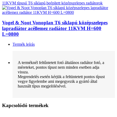
11KVM típusú T6 síklapú,beépített középszelepes radiátorok
Vogel & Noot Vonoplan T6 síklapú középszelepes
lapradiátor acéllemez radiátor 11KVM H=600
L=0800
Termék leírás
A terméknél feltűntetett fotó általános radiátor fotó, a
méreteket, pontos típust nem minden esetben adja
vissza.
Megrendelés esetén kérjük a feltüntetett pontos típust
vegye figyelembe ami megegyezik a gyártó által
használt típus megjelölésével.
Kapcsolódó termékek