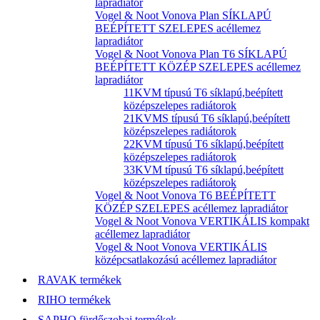
lapradiátor
Vogel & Noot Vonova Plan SÍKLAPÚ
BEÉPÍTETT SZELEPES acéllemez
lapradiátor
Vogel & Noot Vonova Plan T6 SÍKLAPÚ
BEÉPÍTETT KÖZÉP SZELEPES acéllemez
lapradiátor
11KVM típusú T6 síklapú,beépített
középszelepes radiátorok
21KVMS típusú T6 síklapú,beépített
középszelepes radiátorok
22KVM típusú T6 síklapú,beépített
középszelepes radiátorok
33KVM típusú T6 síklapú,beépített
középszelepes radiátorok
Vogel & Noot Vonova T6 BEÉPÍTETT
KÖZÉP SZELEPES acéllemez lapradiátor
Vogel & Noot Vonova VERTIKÁLIS kompakt
acéllemez lapradiátor
Vogel & Noot Vonova VERTIKÁLIS
középcsatlakozású acéllemez lapradiátor
RAVAK termékek
RIHO termékek
SAPHO fürdőszobai termékek