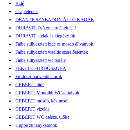
Bidé
Csaptelepek
DEANTE SZABADON ÁLLÓ KÁDAK
DURAVIT D-Neo termékek ÚJ!
DURAVIT kádak és kiegészítők
Falba süllyesztett bidé és mosdó állványok
Falba süllyesztett vizelde szerelőelemek
Falba süllyesztett wc tartály
FEKETE FÜRDŐSZOBA
Fürdőszobai ventillátorok
GEBERIT bidé
GEBERIT Monolith WC tartályok
GEBERIT mosdó, kézmosó
GEBERIT vizelde
GEBERIT WC csésze, ülőke
Hüppe zuhanykabinok