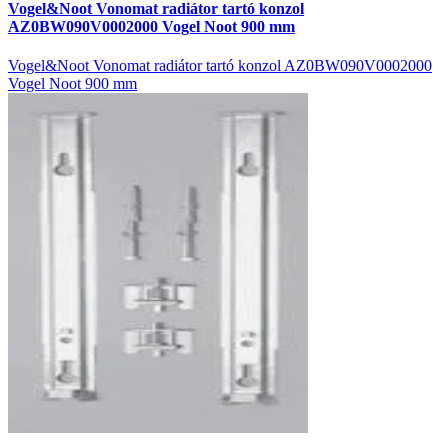
Vogel&Noot Vonomat radiátor tartó konzol
AZ0BW090V0002000 Vogel Noot 900 mm
Vogel&Noot Vonomat radiátor tartó konzol AZ0BW090V0002000
Vogel Noot 900 mm