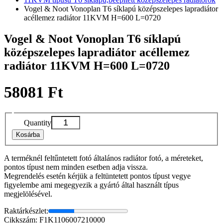
Vogel & Noot Vonoplan T6 síklapú középszelepes lapradiátor
acéllemez radiátor 11KVM H=600 L=0720
Vogel & Noot Vonoplan T6 síklapú
középszelepes lapradiátor acéllemez
radiátor 11KVM H=600 L=0720
58081 Ft
Quantity
Kosárba
A terméknél feltűntetett fotó általános radiátor fotó, a méreteket,
pontos típust nem minden esetben adja vissza.
Megrendelés esetén kérjük a feltüntetett pontos típust vegye
figyelembe ami megegyezik a gyártó által használt típus
megjelölésével.
Raktárkészlet:
Cikkszám: F1K1106007210000