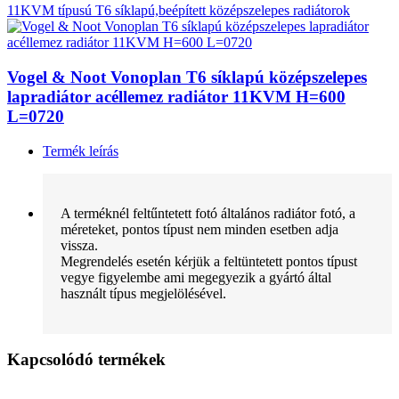
11KVM típusú T6 síklapú,beépített középszelepes radiátorok
Vogel & Noot Vonoplan T6 síklapú középszelepes
lapradiátor acéllemez radiátor 11KVM H=600
L=0720
Termék leírás
A terméknél feltűntetett fotó általános radiátor fotó, a
méreteket, pontos típust nem minden esetben adja
vissza.
Megrendelés esetén kérjük a feltüntetett pontos típust
vegye figyelembe ami megegyezik a gyártó által
használt típus megjelölésével.
Kapcsolódó termékek