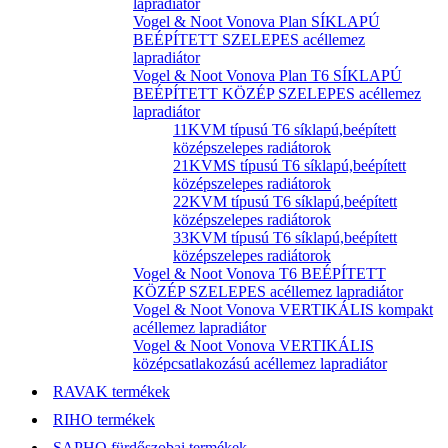
lapradiátor
Vogel & Noot Vonova Plan SÍKLAPÚ
BEÉPÍTETT SZELEPES acéllemez
lapradiátor
Vogel & Noot Vonova Plan T6 SÍKLAPÚ
BEÉPÍTETT KÖZÉP SZELEPES acéllemez
lapradiátor
11KVM típusú T6 síklapú,beépített
középszelepes radiátorok
21KVMS típusú T6 síklapú,beépített
középszelepes radiátorok
22KVM típusú T6 síklapú,beépített
középszelepes radiátorok
33KVM típusú T6 síklapú,beépített
középszelepes radiátorok
Vogel & Noot Vonova T6 BEÉPÍTETT
KÖZÉP SZELEPES acéllemez lapradiátor
Vogel & Noot Vonova VERTIKÁLIS kompakt
acéllemez lapradiátor
Vogel & Noot Vonova VERTIKÁLIS
középcsatlakozású acéllemez lapradiátor
RAVAK termékek
RIHO termékek
SAPHO fürdőszobai termékek