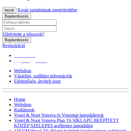
Kosár tartalmának megjelenítése
bezár
Bejelentkezés
Elfelejtette a jelszavát?
Bejelentkezés
Regisztráció
0670/365-7619
epgepoutlet@gmail.com
Webshop
Vásárlási, szállítási információk
Elérhetőség, átvételi pont
Home
Webshop
Radiátorok
Vogel & Noot Vonova és Vonomat lapradiátorok
Vogel & Noot Vonova Plan T6 SÍKLAPÚ BEÉPÍTETT
KÖZÉP SZELEPES acéllemez lapradiátor
11KVM típusú T6 síklapú,beépített középszelepes radiátorok