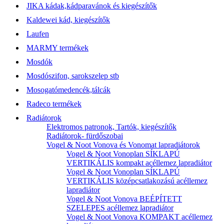
JIKA kádak,kádparavánok és kiegészítők
Kaldewei kád, kiegészítők
Laufen
MARMY termékek
Mosdók
Mosdószifon, sarokszelep stb
Mosogatómedencék,tálcák
Radeco termékek
Radiátorok
Elektromos patronok, Tartók, kiegészítők
Radiátorok- fürdőszobai
Vogel & Noot Vonova és Vonomat lapradiátorok
Vogel & Noot Vonoplan SÍKLAPÚ
VERTIKÁLIS kompakt acéllemez lapradiátor
Vogel & Noot Vonoplan SÍKLAPÚ
VERTIKÁLIS középcsatlakozású acéllemez
lapradiátor
Vogel & Noot Vonova BEÉPÍTETT
SZELEPES acéllemez lapradiátor
Vogel & Noot Vonova KOMPAKT acéllemez