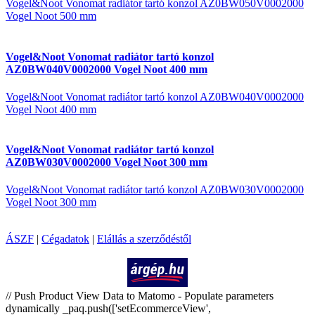
Vogel&Noot Vonomat radiátor tartó konzol AZ0BW050V0002000
Vogel Noot 500 mm
Vogel&Noot Vonomat radiátor tartó konzol
AZ0BW040V0002000 Vogel Noot 400 mm
Vogel&Noot Vonomat radiátor tartó konzol AZ0BW040V0002000
Vogel Noot 400 mm
Vogel&Noot Vonomat radiátor tartó konzol
AZ0BW030V0002000 Vogel Noot 300 mm
Vogel&Noot Vonomat radiátor tartó konzol AZ0BW030V0002000
Vogel Noot 300 mm
ÁSZF
|
Cégadatok
|
Elállás a szerződéstől
Árukereső.hu
// Push Product View Data to Matomo - Populate parameters
dynamically _paq.push(['setEcommerceView',