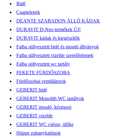
Bidé
Csaptelepek
DEANTE SZABADON ÁLLÓ KÁDAK
DURAVIT D-Neo termékek ÚJ!
DURAVIT kádak és kiegészítők
Falba süllyesztett bidé és mosdó állványok
Falba süllyesztett vizelde szerelőelemek
Falba süllyesztett wc tartály
FEKETE FÜRDŐSZOBA
Fürdőszobai ventillátorok
GEBERIT bidé
GEBERIT Monolith WC tartályok
GEBERIT mosdó, kézmosó
GEBERIT vizelde
GEBERIT WC csésze, ülőke
Hüppe zuhanykabinok