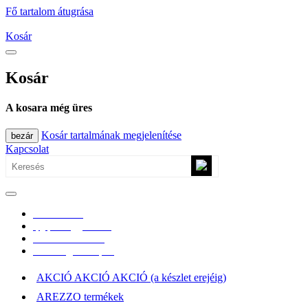
Fő tartalom átugrása
Kosár
Kosár
A kosara még üres
Kosár tartalmának megjelenítése
bezár
Kapcsolat
0670/365-7619
epgepoutlet@gmail.com
Vásárlási információk
Elérhetőség, átvételi pont
AKCIÓ AKCIÓ AKCIÓ (a készlet erejéig)
AREZZO termékek