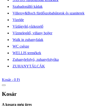
Szabadonálló kádak
Villeroy&Boch fürdőszobabútorok és szaniterek
Vizelde
Vízlágyító,vízkezelő
Vízmelegítő, villany boljer
Walk in zuhanyfalak
WC csésze
WELLIS termékek
Zuhanylefolyó, zuhanyfolyóka
ZUHANYTÁLCÁK
Kosár -
0 Ft
Kosár
A kosara még üres