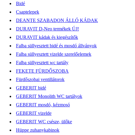
Bidé
Csaptelepek
DEANTE SZABADON ÁLLÓ KÁDAK
DURAVIT D-Neo termékek ÚJ!
DURAVIT kádak és kiegészítők
Falba süllyesztett bidé és mosdó állványok
Falba süllyesztett vizelde szerelőelemek
Falba süllyesztett wc tartály
FEKETE FÜRDŐSZOBA
Fürdőszobai ventillátorok
GEBERIT bidé
GEBERIT Monolith WC tartályok
GEBERIT mosdó, kézmosó
GEBERIT vizelde
GEBERIT WC csésze, ülőke
Hüppe zuhanykabinok