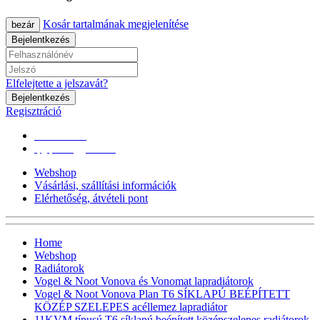
Kosár tartalmának megjelenítése
bezár
Bejelentkezés
Elfelejtette a jelszavát?
Bejelentkezés
Regisztráció
0670/365-7619
epgepoutlet@gmail.com
Webshop
Vásárlási, szállítási információk
Elérhetőség, átvételi pont
Home
Webshop
Radiátorok
Vogel & Noot Vonova és Vonomat lapradiátorok
Vogel & Noot Vonova Plan T6 SÍKLAPÚ BEÉPÍTETT
KÖZÉP SZELEPES acéllemez lapradiátor
11KVM típusú T6 síklapú,beépített középszelepes radiátorok