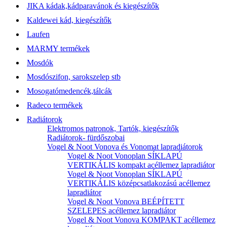
JIKA kádak,kádparavánok és kiegészítők
Kaldewei kád, kiegészítők
Laufen
MARMY termékek
Mosdók
Mosdószifon, sarokszelep stb
Mosogatómedencék,tálcák
Radeco termékek
Radiátorok
Elektromos patronok, Tartók, kiegészítők
Radiátorok- fürdőszobai
Vogel & Noot Vonova és Vonomat lapradiátorok
Vogel & Noot Vonoplan SÍKLAPÚ
VERTIKÁLIS kompakt acéllemez lapradiátor
Vogel & Noot Vonoplan SÍKLAPÚ
VERTIKÁLIS középcsatlakozású acéllemez
lapradiátor
Vogel & Noot Vonova BEÉPÍTETT
SZELEPES acéllemez lapradiátor
Vogel & Noot Vonova KOMPAKT acéllemez