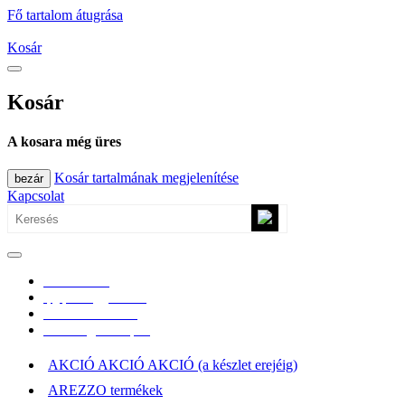
Fő tartalom átugrása
Kosár
Kosár
A kosara még üres
Kosár tartalmának megjelenítése
bezár
Kapcsolat
0670/365-7619
epgepoutlet@gmail.com
Vásárlási információk
Elérhetőség, átvételi pont
AKCIÓ AKCIÓ AKCIÓ (a készlet erejéig)
AREZZO termékek