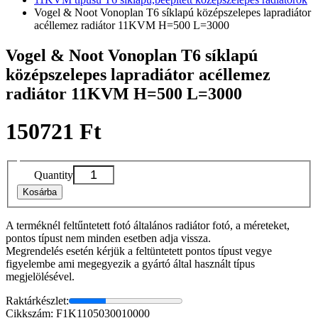
Vogel & Noot Vonoplan T6 síklapú középszelepes lapradiátor
acéllemez radiátor 11KVM H=500 L=3000
Vogel & Noot Vonoplan T6 síklapú
középszelepes lapradiátor acéllemez
radiátor 11KVM H=500 L=3000
150721 Ft
Quantity
Kosárba
A terméknél feltűntetett fotó általános radiátor fotó, a méreteket,
pontos típust nem minden esetben adja vissza.
Megrendelés esetén kérjük a feltüntetett pontos típust vegye
figyelembe ami megegyezik a gyártó által használt típus
megjelölésével.
Raktárkészlet:
Cikkszám: F1K1105030010000