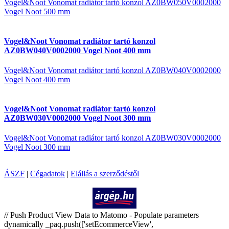
Vogel&Noot Vonomat radiátor tartó konzol AZ0BW050V0002000
Vogel Noot 500 mm
Vogel&Noot Vonomat radiátor tartó konzol
AZ0BW040V0002000 Vogel Noot 400 mm
Vogel&Noot Vonomat radiátor tartó konzol AZ0BW040V0002000
Vogel Noot 400 mm
Vogel&Noot Vonomat radiátor tartó konzol
AZ0BW030V0002000 Vogel Noot 300 mm
Vogel&Noot Vonomat radiátor tartó konzol AZ0BW030V0002000
Vogel Noot 300 mm
ÁSZF
|
Cégadatok
|
Elállás a szerződéstől
Árukereső.hu
// Push Product View Data to Matomo - Populate parameters
dynamically _paq.push(['setEcommerceView',