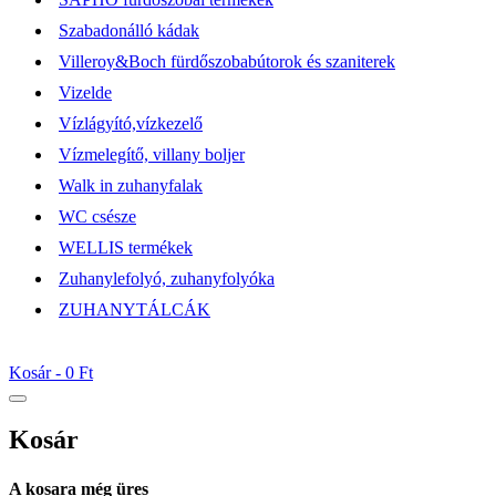
Szabadonálló kádak
Villeroy&Boch fürdőszobabútorok és szaniterek
Vizelde
Vízlágyító,vízkezelő
Vízmelegítő, villany boljer
Walk in zuhanyfalak
WC csésze
WELLIS termékek
Zuhanylefolyó, zuhanyfolyóka
ZUHANYTÁLCÁK
Kosár -
0 Ft
Kosár
A kosara még üres