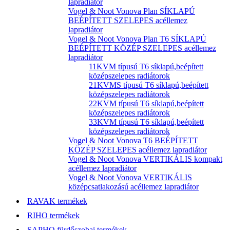
lapradiátor
Vogel & Noot Vonova Plan SÍKLAPÚ
BEÉPÍTETT SZELEPES acéllemez
lapradiátor
Vogel & Noot Vonova Plan T6 SÍKLAPÚ
BEÉPÍTETT KÖZÉP SZELEPES acéllemez
lapradiátor
11KVM típusú T6 síklapú,beépített
középszelepes radiátorok
21KVMS típusú T6 síklapú,beépített
középszelepes radiátorok
22KVM típusú T6 síklapú,beépített
középszelepes radiátorok
33KVM típusú T6 síklapú,beépített
középszelepes radiátorok
Vogel & Noot Vonova T6 BEÉPÍTETT
KÖZÉP SZELEPES acéllemez lapradiátor
Vogel & Noot Vonova VERTIKÁLIS kompakt
acéllemez lapradiátor
Vogel & Noot Vonova VERTIKÁLIS
középcsatlakozású acéllemez lapradiátor
RAVAK termékek
RIHO termékek
SAPHO fürdőszobai termékek