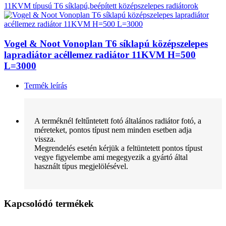
11KVM típusú T6 síklapú,beépített középszelepes radiátorok
Vogel & Noot Vonoplan T6 síklapú középszelepes
lapradiátor acéllemez radiátor 11KVM H=500
L=3000
Termék leírás
A terméknél feltűntetett fotó általános radiátor fotó, a
méreteket, pontos típust nem minden esetben adja
vissza.
Megrendelés esetén kérjük a feltüntetett pontos típust
vegye figyelembe ami megegyezik a gyártó által
használt típus megjelölésével.
Kapcsolódó termékek