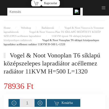
Kapcsolat
Fő tartalom átugrása
Home
Webshop
Radiátorok
Vogel & Noot Vonova és Vonomat
lapradiátorok
Vogel & Noot Vonova Plan T6 SÍKLAPÚ BEÉPÍTETT KÖZÉP
SZELEPES acéllemez lapradiátor
11KVM típusú T6 síklapú,beépített
középszelepes radiátorok
Vogel & Noot Vonoplan T6 síklapú középszelepes
lapradiátor acéllemez radiátor 11KVM H=500 L=1320
Vogel & Noot Vonoplan T6 síklapú
középszelepes lapradiátor acéllemez
radiátor 11KVM H=500 L=1320
78936 Ft
Kosárba