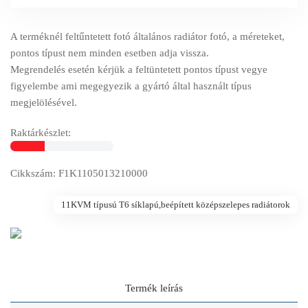
A terméknél feltűntetett fotó általános radiátor fotó, a méreteket,
pontos típust nem minden esetben adja vissza.
Megrendelés esetén kérjük a feltüntetett pontos típust vegye
figyelembe ami megegyezik a gyártó által használt típus
megjelölésével.
Raktárkészlet:
Cikkszám: F1K1105013210000
11KVM típusú T6 síklapú,beépített középszelepes radiátorok
Termék leírás