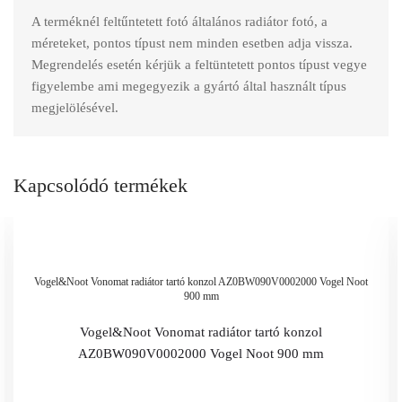
A terméknél feltűntetett fotó általános radiátor fotó, a
méreteket, pontos típust nem minden esetben adja vissza.
Megrendelés esetén kérjük a feltüntetett pontos típust vegye
figyelembe ami megegyezik a gyártó által használt típus
megjelölésével.
Kapcsolódó termékek
Vogel&Noot Vonomat radiátor tartó konzol AZ0BW090V0002000 Vogel Noot
900 mm
Vogel&Noot Vonomat radiátor tartó konzol
AZ0BW090V0002000 Vogel Noot 900 mm