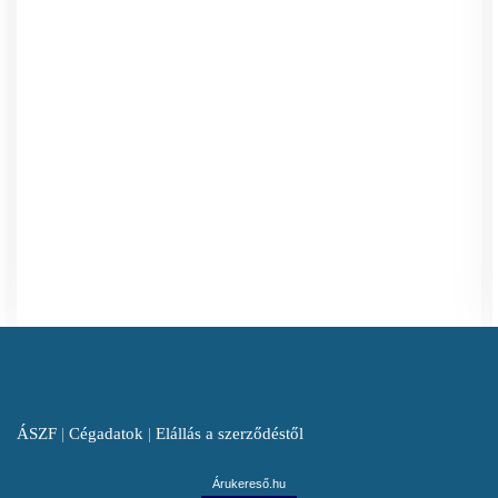
ÁSZF
|
Cégadatok
|
Elállás a szerződéstől
Árukereső.hu