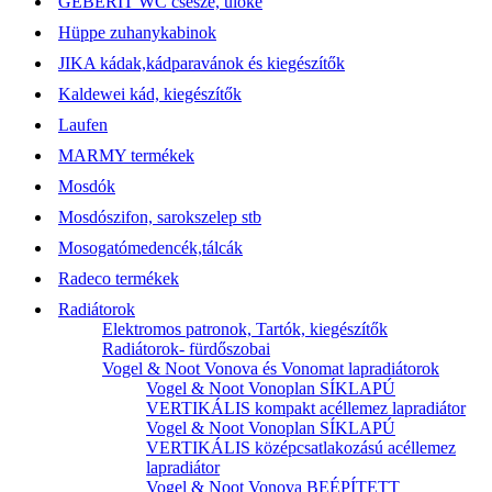
GEBERIT WC csésze, ülőke
Hüppe zuhanykabinok
JIKA kádak,kádparavánok és kiegészítők
Kaldewei kád, kiegészítők
Laufen
MARMY termékek
Mosdók
Mosdószifon, sarokszelep stb
Mosogatómedencék,tálcák
Radeco termékek
Radiátorok
Elektromos patronok, Tartók, kiegészítők
Radiátorok- fürdőszobai
Vogel & Noot Vonova és Vonomat lapradiátorok
Vogel & Noot Vonoplan SÍKLAPÚ
VERTIKÁLIS kompakt acéllemez lapradiátor
Vogel & Noot Vonoplan SÍKLAPÚ
VERTIKÁLIS középcsatlakozású acéllemez
lapradiátor
Vogel & Noot Vonova BEÉPÍTETT