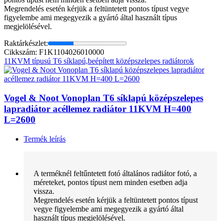
Megrendelés esetén kérjük a feltüntetett pontos típust vegye
figyelembe ami megegyezik a gyártó által használt típus
megjelölésével.
Raktárkészlet:
Cikkszám: F1K1104026010000
11KVM típusú T6 síklapú,beépített középszelepes radiátorok
Vogel & Noot Vonoplan T6 síklapú középszelepes
lapradiátor acéllemez radiátor 11KVM H=400
L=2600
Termék leírás
A terméknél feltűntetett fotó általános radiátor fotó, a
méreteket, pontos típust nem minden esetben adja
vissza.
Megrendelés esetén kérjük a feltüntetett pontos típust
vegye figyelembe ami megegyezik a gyártó által
használt típus megjelölésével.