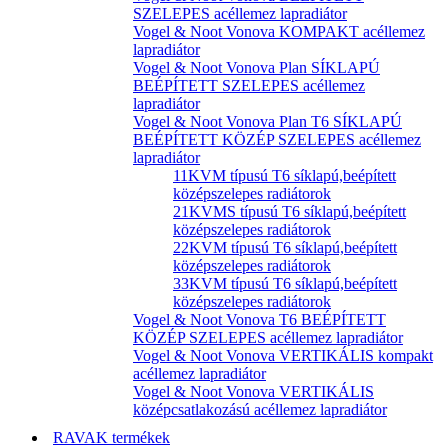
SZELEPES acéllemez lapradiátor
Vogel & Noot Vonova KOMPAKT acéllemez
lapradiátor
Vogel & Noot Vonova Plan SÍKLAPÚ
BEÉPÍTETT SZELEPES acéllemez
lapradiátor
Vogel & Noot Vonova Plan T6 SÍKLAPÚ
BEÉPÍTETT KÖZÉP SZELEPES acéllemez
lapradiátor
11KVM típusú T6 síklapú,beépített
középszelepes radiátorok
21KVMS típusú T6 síklapú,beépített
középszelepes radiátorok
22KVM típusú T6 síklapú,beépített
középszelepes radiátorok
33KVM típusú T6 síklapú,beépített
középszelepes radiátorok
Vogel & Noot Vonova T6 BEÉPÍTETT
KÖZÉP SZELEPES acéllemez lapradiátor
Vogel & Noot Vonova VERTIKÁLIS kompakt
acéllemez lapradiátor
Vogel & Noot Vonova VERTIKÁLIS
középcsatlakozású acéllemez lapradiátor
RAVAK termékek