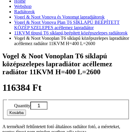
Home
Webshop
Radiátorok
Vogel & Noot Vonova és Vonomat lapradiátorok
Vogel & Noot Vonova Plan T6 SÍKLAPÚ BEÉPÍTETT
KÖZÉP SZELEPES acéllemez lapradiátor
11KVM típusú T6 síklapú,beépített középszelepes radiátorok
Vogel & Noot Vonoplan T6 síklapú középszelepes lapradiátor
acéllemez radiátor 11KVM H=400 L=2600
Vogel & Noot Vonoplan T6 síklapú
középszelepes lapradiátor acéllemez
radiátor 11KVM H=400 L=2600
116384 Ft
Quantity
Kosárba
A terméknél feltűntetett fotó általános radiátor fotó, a méreteket,
pontos típust nem minden esetben adja vissza.