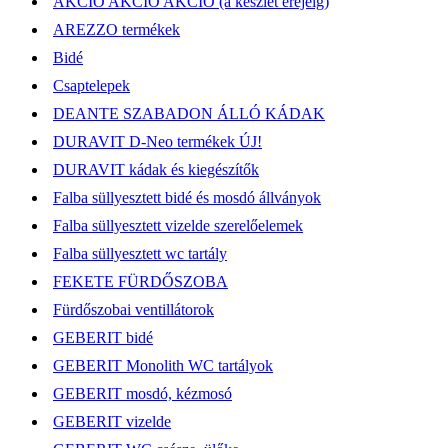
AKCIÓ AKCIÓ AKCIÓ (a készlet erejéig)
AREZZO termékek
Bidé
Csaptelepek
DEANTE SZABADON ÁLLÓ KÁDAK
DURAVIT D-Neo termékek ÚJ!
DURAVIT kádak és kiegészítők
Falba süllyesztett bidé és mosdó állványok
Falba süllyesztett vizelde szerelőelemek
Falba süllyesztett wc tartály
FEKETE FÜRDŐSZOBA
Fürdőszobai ventillátorok
GEBERIT bidé
GEBERIT Monolith WC tartályok
GEBERIT mosdó, kézmosó
GEBERIT vizelde