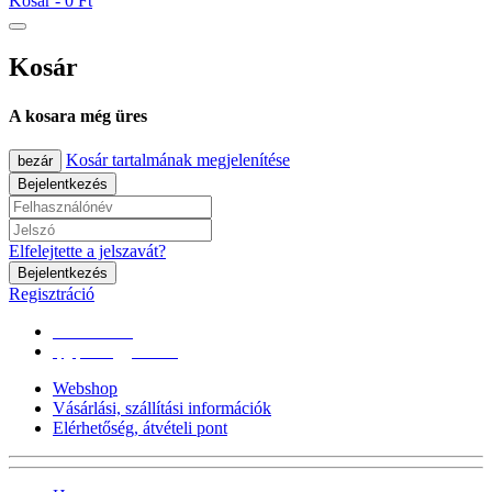
Kosár -
0 Ft
Kosár
A kosara még üres
Kosár tartalmának megjelenítése
bezár
Bejelentkezés
Elfelejtette a jelszavát?
Bejelentkezés
Regisztráció
0670/365-7619
epgepoutlet@gmail.com
Webshop
Vásárlási, szállítási információk
Elérhetőség, átvételi pont