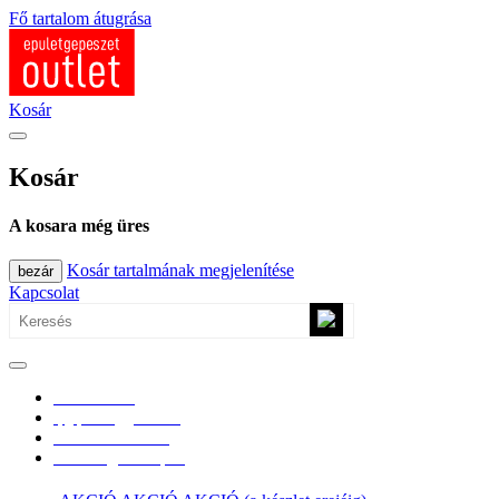
Fő tartalom átugrása
Kosár
Kosár
A kosara még üres
Kosár tartalmának megjelenítése
bezár
Kapcsolat
0670/365-7619
epgepoutlet@gmail.com
Vásárlási információk
Elérhetőség, átvételi pont