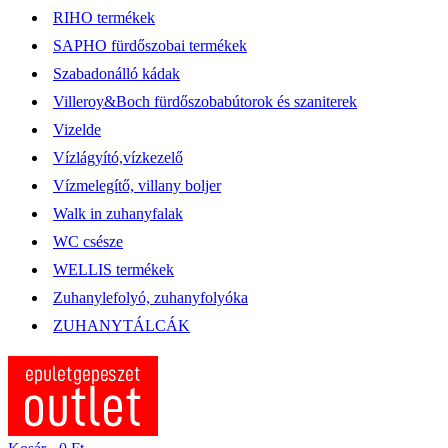
RIHO termékek
SAPHO fürdőszobai termékek
Szabadonálló kádak
Villeroy&Boch fürdőszobabútorok és szaniterek
Vizelde
Vízlágyító,vízkezelő
Vízmelegítő, villany boljer
Walk in zuhanyfalak
WC csésze
WELLIS termékek
Zuhanylefolyó, zuhanyfolyóka
ZUHANYTÁLCÁK