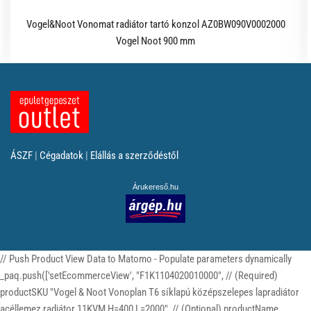
Vogel&Noot Vonomat radiátor tartó konzol AZ0BW090V0002000
Vogel Noot 900 mm
ÁSZF
|
Cégadatok
|
Elállás a szerződéstől
Árukereső.hu
// Push Product View Data to Matomo - Populate parameters dynamically
_paq.push(['setEcommerceView', "F1K1104020010000", // (Required)
productSKU "Vogel & Noot Vonoplan T6 síklapú középszelepes lapradiátor
acéllemez radiátor 11KVM H=400 L=2000", // (Optional) productName