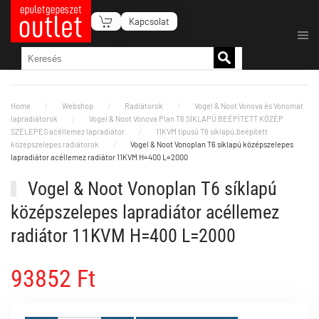
Kapcsolat
Fő tartalom átugrása
Home
Webshop
Radiátorok
Vogel & Noot Vonova és Vonomat
lapradiátorok
Vogel & Noot Vonova Plan T6 SÍKLAPÚ BEÉPÍTETT KÖZÉP
SZELEPES acéllemez lapradiátor
11KVM típusú T6 síklapú,beépített
középszelepes radiátorok
Vogel & Noot Vonoplan T6 síklapú középszelepes
lapradiátor acéllemez radiátor 11KVM H=400 L=2000
Vogel & Noot Vonoplan T6 síklapú
középszelepes lapradiátor acéllemez
radiátor 11KVM H=400 L=2000
93852 Ft