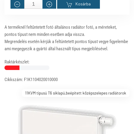
Kosárba
A terméknél feltűntetett fotó általános radiátor fotó, a méreteket,
pontos típust nem minden esetben adja vissza.
Megrendelés esetén kérjük a feltüntetett pontos típust vegye figyelembe
ami megegyezik a gyártó által használt típus megjelölésével.
Raktárkészlet:
Cikkszám: F1K1104020010000
11KVM típusú T6 síklapú,beépített középszelepes radiátorok