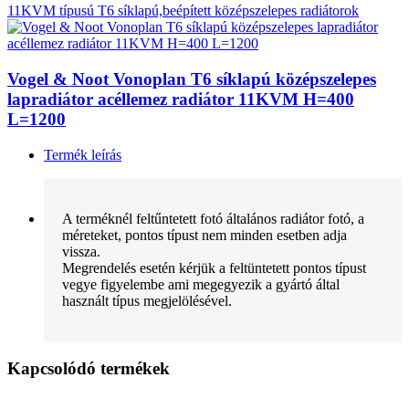
11KVM típusú T6 síklapú,beépített középszelepes radiátorok
Vogel & Noot Vonoplan T6 síklapú középszelepes
lapradiátor acéllemez radiátor 11KVM H=400
L=1200
Termék leírás
A terméknél feltűntetett fotó általános radiátor fotó, a
méreteket, pontos típust nem minden esetben adja
vissza.
Megrendelés esetén kérjük a feltüntetett pontos típust
vegye figyelembe ami megegyezik a gyártó által
használt típus megjelölésével.
Kapcsolódó termékek