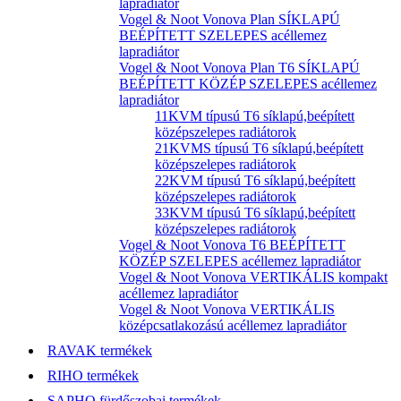
lapradiátor
Vogel & Noot Vonova Plan SÍKLAPÚ
BEÉPÍTETT SZELEPES acéllemez
lapradiátor
Vogel & Noot Vonova Plan T6 SÍKLAPÚ
BEÉPÍTETT KÖZÉP SZELEPES acéllemez
lapradiátor
11KVM típusú T6 síklapú,beépített
középszelepes radiátorok
21KVMS típusú T6 síklapú,beépített
középszelepes radiátorok
22KVM típusú T6 síklapú,beépített
középszelepes radiátorok
33KVM típusú T6 síklapú,beépített
középszelepes radiátorok
Vogel & Noot Vonova T6 BEÉPÍTETT
KÖZÉP SZELEPES acéllemez lapradiátor
Vogel & Noot Vonova VERTIKÁLIS kompakt
acéllemez lapradiátor
Vogel & Noot Vonova VERTIKÁLIS
középcsatlakozású acéllemez lapradiátor
RAVAK termékek
RIHO termékek
SAPHO fürdőszobai termékek