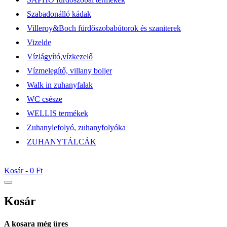
Szabadonálló kádak
Villeroy&Boch fürdőszobabútorok és szaniterek
Vizelde
Vízlágyító,vízkezelő
Vízmelegítő, villany boljer
Walk in zuhanyfalak
WC csésze
WELLIS termékek
Zuhanylefolyó, zuhanyfolyóka
ZUHANYTÁLCÁK
Kosár -
0 Ft
Kosár
A kosara még üres