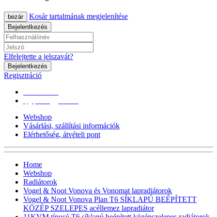
Kosár tartalmának megjelenítése
bezár
Bejelentkezés
Elfelejtette a jelszavát?
Bejelentkezés
Regisztráció
0670/365-7619
epgepoutlet@gmail.com
Webshop
Vásárlási, szállítási információk
Elérhetőség, átvételi pont
Home
Webshop
Radiátorok
Vogel & Noot Vonova és Vonomat lapradiátorok
Vogel & Noot Vonova Plan T6 SÍKLAPÚ BEÉPÍTETT
KÖZÉP SZELEPES acéllemez lapradiátor
11KVM típusú T6 síklapú,beépített középszelepes radiátorok