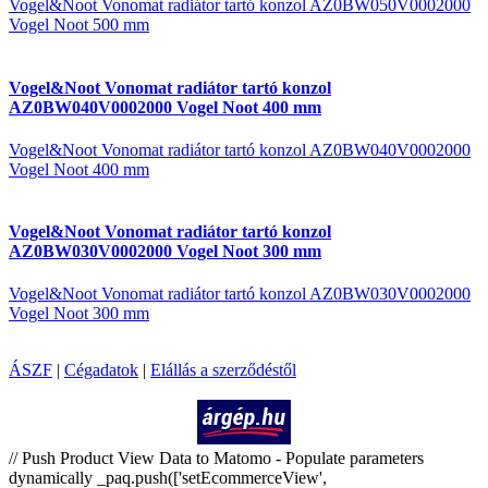
Vogel&Noot Vonomat radiátor tartó konzol AZ0BW050V0002000
Vogel Noot 500 mm
Vogel&Noot Vonomat radiátor tartó konzol
AZ0BW040V0002000 Vogel Noot 400 mm
Vogel&Noot Vonomat radiátor tartó konzol AZ0BW040V0002000
Vogel Noot 400 mm
Vogel&Noot Vonomat radiátor tartó konzol
AZ0BW030V0002000 Vogel Noot 300 mm
Vogel&Noot Vonomat radiátor tartó konzol AZ0BW030V0002000
Vogel Noot 300 mm
ÁSZF
|
Cégadatok
|
Elállás a szerződéstől
Árukereső.hu
// Push Product View Data to Matomo - Populate parameters
dynamically _paq.push(['setEcommerceView',