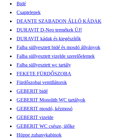
Bidé
Csaptelepek
DEANTE SZABADON ÁLLÓ KÁDAK
DURAVIT D-Neo termékek ÚJ!
DURAVIT kádak és kiegészítők
Falba süllyesztett bidé és mosdó állványok
Falba süllyesztett vizelde szerelőelemek
Falba süllyesztett wc tartály
FEKETE FÜRDŐSZOBA
Fürdőszobai ventillátorok
GEBERIT bidé
GEBERIT Monolith WC tartályok
GEBERIT mosdó, kézmosó
GEBERIT vizelde
GEBERIT WC csésze, ülőke
Hüppe zuhanykabinok