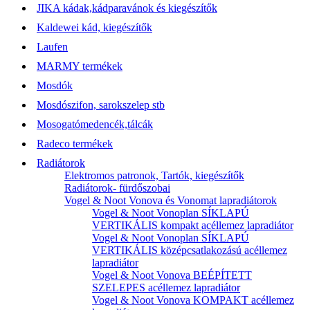
JIKA kádak,kádparavánok és kiegészítők
Kaldewei kád, kiegészítők
Laufen
MARMY termékek
Mosdók
Mosdószifon, sarokszelep stb
Mosogatómedencék,tálcák
Radeco termékek
Radiátorok
Elektromos patronok, Tartók, kiegészítők
Radiátorok- fürdőszobai
Vogel & Noot Vonova és Vonomat lapradiátorok
Vogel & Noot Vonoplan SÍKLAPÚ
VERTIKÁLIS kompakt acéllemez lapradiátor
Vogel & Noot Vonoplan SÍKLAPÚ
VERTIKÁLIS középcsatlakozású acéllemez
lapradiátor
Vogel & Noot Vonova BEÉPÍTETT
SZELEPES acéllemez lapradiátor
Vogel & Noot Vonova KOMPAKT acéllemez