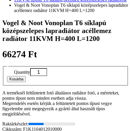
Vogel & Noot Vonoplan T6 síklapú középszelepes lapradiátor
acéllemez radiátor 11KVM H=400 L=1200
Vogel & Noot Vonoplan T6 síklapú
középszelepes lapradiátor acéllemez
radiátor 11KVM H=400 L=1200
66274 Ft
Quantity
Kosárba
A terméknél feltűntetett fotó általános radiátor fotó, a méreteket,
pontos típust nem minden esetben adja vissza.
Megrendelés esetén kérjük a feltüntetett pontos típust vegye
figyelembe ami megegyezik a gyártó által használt típus
megjelölésével.
Raktárkészlet:
Cikkszám: F1K1104012010000