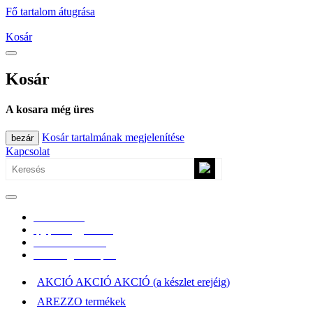
Fő tartalom átugrása
Kosár
Kosár
A kosara még üres
Kosár tartalmának megjelenítése
bezár
Kapcsolat
0670/365-7619
epgepoutlet@gmail.com
Vásárlási információk
Elérhetőség, átvételi pont
AKCIÓ AKCIÓ AKCIÓ (a készlet erejéig)
AREZZO termékek