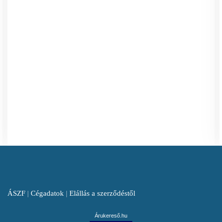
ÁSZF
|
Cégadatok
|
Elállás a szerződéstől
Árukereső.hu