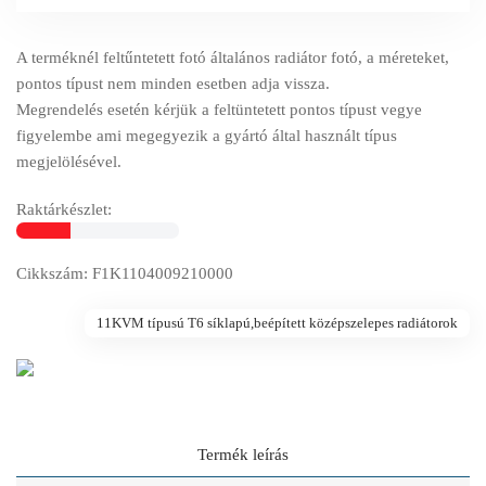
A terméknél feltűntetett fotó általános radiátor fotó, a méreteket,
pontos típust nem minden esetben adja vissza.
Megrendelés esetén kérjük a feltüntetett pontos típust vegye
figyelembe ami megegyezik a gyártó által használt típus
megjelölésével.
Raktárkészlet:
Cikkszám: F1K1104009210000
11KVM típusú T6 síklapú,beépített középszelepes radiátorok
Termék leírás