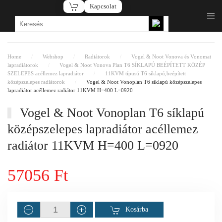
Kapcsolat
Fő tartalom átugrása
Home
Webshop
Radiátorok
Vogel & Noot Vonova és Vonomat
lapradiátorok
Vogel & Noot Vonova Plan T6 SÍKLAPÚ BEÉPÍTETT KÖZÉP
SZELEPES acéllemez lapradiátor
11KVM típusú T6 síklapú,beépített
középszelepes radiátorok
Vogel & Noot Vonoplan T6 síklapú középszelepes
lapradiátor acéllemez radiátor 11KVM H=400 L=0920
Vogel & Noot Vonoplan T6 síklapú
középszelepes lapradiátor acéllemez
radiátor 11KVM H=400 L=0920
57056 Ft
Kosárba