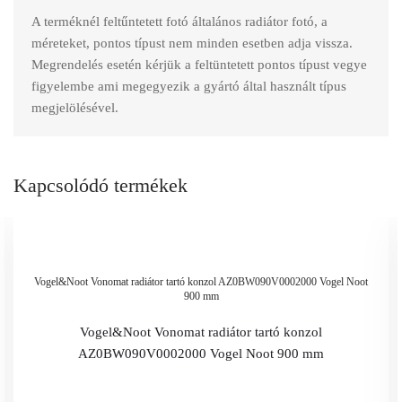
A terméknél feltűntetett fotó általános radiátor fotó, a
méreteket, pontos típust nem minden esetben adja vissza.
Megrendelés esetén kérjük a feltüntetett pontos típust vegye
figyelembe ami megegyezik a gyártó által használt típus
megjelölésével.
Kapcsolódó termékek
Vogel&Noot Vonomat radiátor tartó konzol AZ0BW090V0002000 Vogel Noot
900 mm
Vogel&Noot Vonomat radiátor tartó konzol
AZ0BW090V0002000 Vogel Noot 900 mm