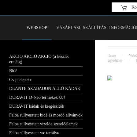
Kos
Fő tartalom átugrása
WEBSHOP
VÁSÁRLÁSI, SZÁLLÍTÁSI INFORMÁCIÓ
Home
Webs
AKCIÓ AKCIÓ AKCIÓ (a készlet
lapradiátor
erejéig)
Bidé
Csaptelepek
DEANTE SZABADON ÁLLÓ KÁDAK
DURAVIT D-Neo termékek ÚJ!
DURAVIT kádak és kiegészítők
Falba süllyesztett bidé és mosdó állványok
Falba süllyesztett vizelde szerelőelemek
Falba süllyesztett wc tartály