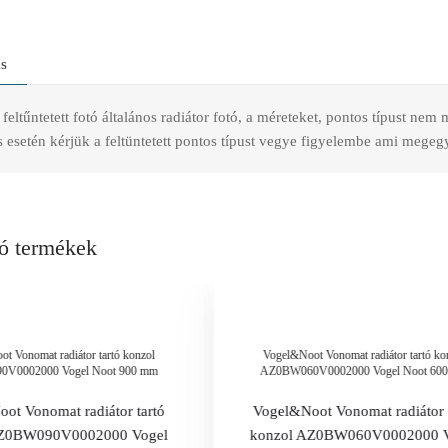
ás
feltűntetett fotó általános radiátor fotó, a méreteket, pontos típust nem
esetén kérjük a feltüntetett pontos típust vegye figyelembe ami megegye
ó termékek
t Vonomat radiátor tartó konzol
Vogel&Noot Vonomat radiátor tartó ko
V0002000 Vogel Noot 900 mm
AZ0BW060V0002000 Vogel Noot 60
ot Vonomat radiátor tartó
Vogel&Noot Vonomat radiátor 
AZ0BW090V0002000 Vogel
konzol AZ0BW060V0002000 V