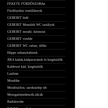
FEKETE FÜRDŐSZOBA
Fürdőszobai ventillátorok
GEBERIT bidé
GEBERIT Monolith WC tartályok
GEBERIT mosdó, kézmosó
GEBERIT vizelde
GEBERIT WC csésze, ülőke
Hüppe zuhanykabinok
JIKA kádak,kádparavánok és kiegészítők
Kaldewei kád, kiegészítők
Laufen
Mosdók
Mosdószifon, sarokszelep stb
Mosogatómedencék,tálcák
Radiátorok