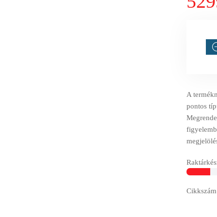
529
A termékné
pontos tí
Megrendelé
figyelemb
megjelölé
Raktárkész
Cikkszám