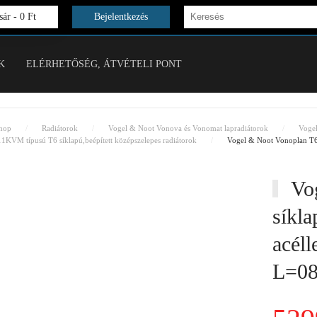
ár -
0 Ft
Bejelentkezés
K
ELÉRHETŐSÉG, ÁTVÉTELI PONT
hop
Radiátorok
Vogel & Noot Vonova és Vonomat lapradiátorok
Voge
11KVM típusú T6 síklapú,beépített középszelepes radiátorok
Vogel & Noot Vonoplan T6
Vog
síkla
acél
L=08