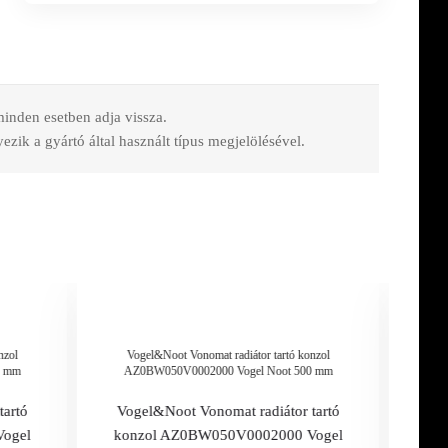
 minden esetben adja vissza.
zik a gyártó által használt típus megjelölésével.
nzol
Vogel&Noot Vonomat radiátor tartó konzol
Vo
0 mm
AZ0BW050V0002000 Vogel Noot 500 mm
AZ
tartó
Vogel&Noot Vonomat radiátor tartó
Vog
ogel
konzol AZ0BW050V0002000 Vogel
ko