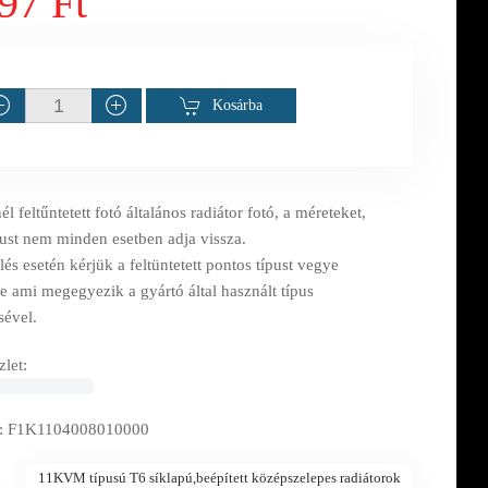
97 Ft
Kosárba
l feltűntetett fotó általános radiátor fotó, a méreteket,
pust nem minden esetben adja vissza.
s esetén kérjük a feltüntetett pontos típust vegye
e ami megegyezik a gyártó által használt típus
sével.
let:
: F1K1104008010000
11KVM típusú T6 síklapú,beépített középszelepes radiátorok