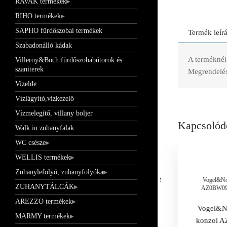
RAVAK termékek
RIHO termékek
SAPHO fürdőszobai termékek
Termék leír
Szabadonálló kádak
A terméknél 
Villeroy&Boch fürdőszobabútorok és
szaniterek
Megrendelés 
Vizelde
Vízlágyító,vízkezelő
Vízmelegítő, villany boljer
Kapcsolód
Walk in zuhanyfalak
WC csésze
WELLIS termékek
Zuhanylefolyó, zuhanyfolyóka
Vogel&Noot radiátor dugószett, kézi légtelenítővel 1/2
Vogel&Noo
ZUHANYTÁLCÁK
AZ0BW090
Vogel&Noot radiátor dugószett, kézi
AREZZO termékek
Vogel&No
légtelenítővel 1/2
MARMY termékek
konzol 