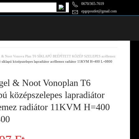
0670/365-7619
epgepoutlet@gmail.com
l & Noot Vonova Plan T6 SÍKLAPÚ BEÉPÍTETT KÖZÉP SZELEPES acéllemez
 síklapú középszelepes lapradiátor acéllemez radiátor 11KVM H=400 L=0800
el & Noot Vonoplan T6
pú középszelepes lapradiátor
lemez radiátor 11KVM H=400
00