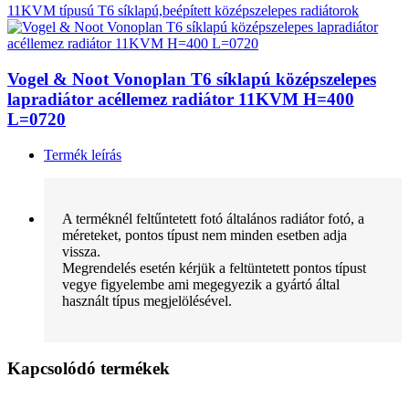
11KVM típusú T6 síklapú,beépített középszelepes radiátorok
Vogel & Noot Vonoplan T6 síklapú középszelepes
lapradiátor acéllemez radiátor 11KVM H=400
L=0720
Termék leírás
A terméknél feltűntetett fotó általános radiátor fotó, a
méreteket, pontos típust nem minden esetben adja
vissza.
Megrendelés esetén kérjük a feltüntetett pontos típust
vegye figyelembe ami megegyezik a gyártó által
használt típus megjelölésével.
Kapcsolódó termékek