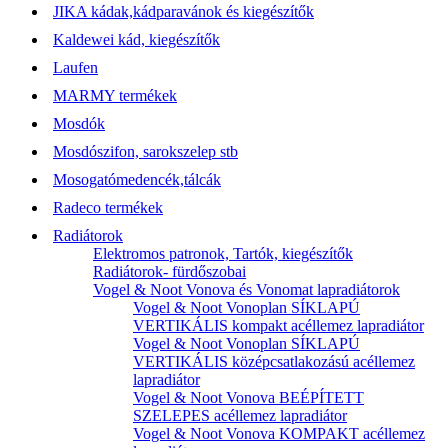
JIKA kádak,kádparavánok és kiegészítők
Kaldewei kád, kiegészítők
Laufen
MARMY termékek
Mosdók
Mosdószifon, sarokszelep stb
Mosogatómedencék,tálcák
Radeco termékek
Radiátorok
Elektromos patronok, Tartók, kiegészítők
Radiátorok- fürdőszobai
Vogel & Noot Vonova és Vonomat lapradiátorok
Vogel & Noot Vonoplan SÍKLAPÚ
VERTIKÁLIS kompakt acéllemez lapradiátor
Vogel & Noot Vonoplan SÍKLAPÚ
VERTIKÁLIS középcsatlakozású acéllemez
lapradiátor
Vogel & Noot Vonova BEÉPÍTETT
SZELEPES acéllemez lapradiátor
Vogel & Noot Vonova KOMPAKT acéllemez