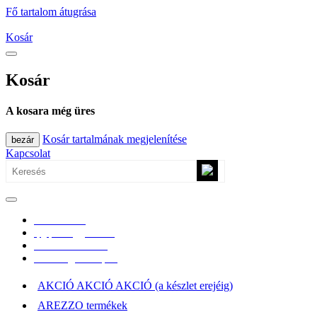
Fő tartalom átugrása
Kosár
Kosár
A kosara még üres
Kosár tartalmának megjelenítése
bezár
Kapcsolat
0670/365-7619
epgepoutlet@gmail.com
Vásárlási információk
Elérhetőség, átvételi pont
AKCIÓ AKCIÓ AKCIÓ (a készlet erejéig)
AREZZO termékek