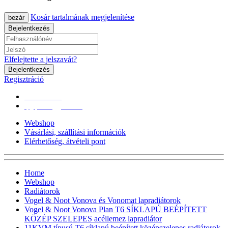
Kosár tartalmának megjelenítése
bezár
Bejelentkezés
Elfelejtette a jelszavát?
Bejelentkezés
Regisztráció
0670/365-7619
epgepoutlet@gmail.com
Webshop
Vásárlási, szállítási információk
Elérhetőség, átvételi pont
Home
Webshop
Radiátorok
Vogel & Noot Vonova és Vonomat lapradiátorok
Vogel & Noot Vonova Plan T6 SÍKLAPÚ BEÉPÍTETT
KÖZÉP SZELEPES acéllemez lapradiátor
11KVM típusú T6 síklapú,beépített középszelepes radiátorok