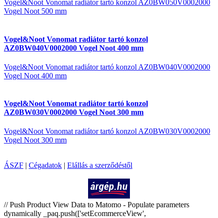
Vogel&Noot Vonomat radiátor tartó konzol AZ0BW050V0002000
Vogel Noot 500 mm
Vogel&Noot Vonomat radiátor tartó konzol
AZ0BW040V0002000 Vogel Noot 400 mm
Vogel&Noot Vonomat radiátor tartó konzol AZ0BW040V0002000
Vogel Noot 400 mm
Vogel&Noot Vonomat radiátor tartó konzol
AZ0BW030V0002000 Vogel Noot 300 mm
Vogel&Noot Vonomat radiátor tartó konzol AZ0BW030V0002000
Vogel Noot 300 mm
ÁSZF
|
Cégadatok
|
Elállás a szerződéstől
Árukereső.hu
// Push Product View Data to Matomo - Populate parameters
dynamically _paq.push(['setEcommerceView',