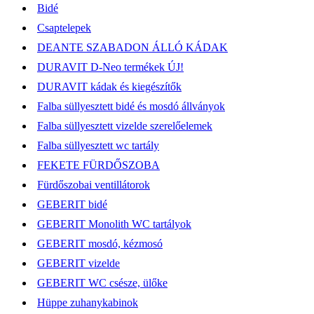
Bidé
Csaptelepek
DEANTE SZABADON ÁLLÓ KÁDAK
DURAVIT D-Neo termékek ÚJ!
DURAVIT kádak és kiegészítők
Falba süllyesztett bidé és mosdó állványok
Falba süllyesztett vizelde szerelőelemek
Falba süllyesztett wc tartály
FEKETE FÜRDŐSZOBA
Fürdőszobai ventillátorok
GEBERIT bidé
GEBERIT Monolith WC tartályok
GEBERIT mosdó, kézmosó
GEBERIT vizelde
GEBERIT WC csésze, ülőke
Hüppe zuhanykabinok