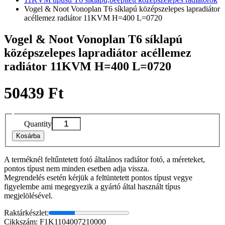
Vogel & Noot Vonoplan T6 síklapú középszelepes lapradiátor
acéllemez radiátor 11KVM H=400 L=0720
Vogel & Noot Vonoplan T6 síklapú
középszelepes lapradiátor acéllemez
radiátor 11KVM H=400 L=0720
50439 Ft
Quantity
Kosárba
A terméknél feltűntetett fotó általános radiátor fotó, a méreteket,
pontos típust nem minden esetben adja vissza.
Megrendelés esetén kérjük a feltüntetett pontos típust vegye
figyelembe ami megegyezik a gyártó által használt típus
megjelölésével.
Raktárkészlet:
Cikkszám: F1K1104007210000