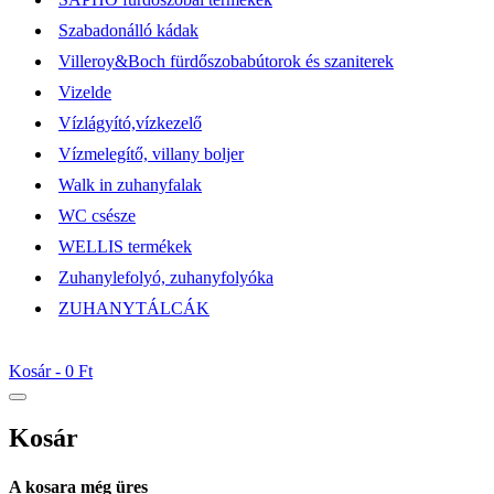
Szabadonálló kádak
Villeroy&Boch fürdőszobabútorok és szaniterek
Vizelde
Vízlágyító,vízkezelő
Vízmelegítő, villany boljer
Walk in zuhanyfalak
WC csésze
WELLIS termékek
Zuhanylefolyó, zuhanyfolyóka
ZUHANYTÁLCÁK
Kosár -
0 Ft
Kosár
A kosara még üres