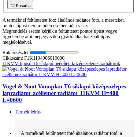
Kosárba
A terméknél feltűntetett fotó általános radiátor fotó, a méreteket,
pontos típust nem minden esetben adja vissza.
Megrendelés esetén kérjük a feltüntetett pontos típust vegye
figyelembe ami megegyezik a gyártó által használt típus
megjelölésével.
Raktárkészlet:
Cikkszám: F1K1104006010000
11KVM típusú T6 síklapú,beépített középszelepes radiátorok
Vogel & Noot Vonoplan T6 síklapú középszelepes
lapradiátor acéllemez radiátor 11KVM H=400
L=0600
Termék leírás
A terméknél feltűntetett fotó általános radiátor fotó, a