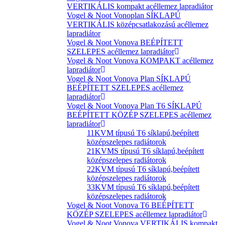
VERTIKÁLIS kompakt acéllemez lapradiátor
Vogel & Noot Vonoplan SÍKLAPÚ
VERTIKÁLIS középcsatlakozású acéllemez
lapradiátor
Vogel & Noot Vonova BEÉPÍTETT
SZELEPES acéllemez lapradiátor
Vogel & Noot Vonova KOMPAKT acéllemez
lapradiátor
Vogel & Noot Vonova Plan SÍKLAPÚ
BEÉPÍTETT SZELEPES acéllemez
lapradiátor
Vogel & Noot Vonova Plan T6 SÍKLAPÚ
BEÉPÍTETT KÖZÉP SZELEPES acéllemez
lapradiátor
11KVM típusú T6 síklapú,beépített
középszelepes radiátorok
21KVMS típusú T6 síklapú,beépített
középszelepes radiátorok
22KVM típusú T6 síklapú,beépített
középszelepes radiátorok
33KVM típusú T6 síklapú,beépített
középszelepes radiátorok
Vogel & Noot Vonova T6 BEÉPÍTETT
KÖZÉP SZELEPES acéllemez lapradiátor
Vogel & Noot Vonova VERTIKÁLIS kompakt