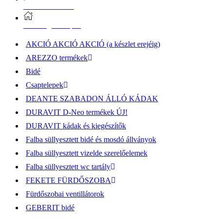
Vásárlási információk
Elérhetőség, átvételi pont
AKCIÓ AKCIÓ AKCIÓ (a készlet erejéig)
AREZZO termékek
Bidé
Csaptelepek
DEANTE SZABADON ÁLLÓ KÁDAK
DURAVIT D-Neo termékek ÚJ!
DURAVIT kádak és kiegészítők
Falba süllyesztett bidé és mosdó állványok
Falba süllyesztett vizelde szerelőelemek
Falba süllyesztett wc tartály
FEKETE FÜRDŐSZOBA
Fürdőszobai ventillátorok
GEBERIT bidé