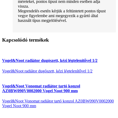
méreteket, pontos típust nem minden esetben adja
vissza.
Megrendelés esetén kérjük a feltüntetett pontos típust
vegye figyelembe ami megegyezik a gyártó által
használt típus megjelölésével.
Kapcsolódó termékek
Vogel&Noot radiátor dugószett, kézi légtelenítővel 1/2
Vogel&Noot radiátor dugószett, kézi légtelenítővel 1/2
Vogel&Noot Vonomat radiátor tartó konzol
AZ0BW090V0002000 Vogel Noot 900 mm
Vogel&Noot Vonomat radiátor tartó konzol AZ0BW090V0002000
Vogel Noot 900 mm