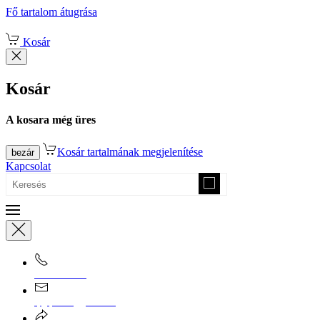
Fő tartalom átugrása
Kosár
Kosár
A kosara még üres
Kosár tartalmának megjelenítése
bezár
Kapcsolat
0670/365-7619
epgepoutlet@gmail.com