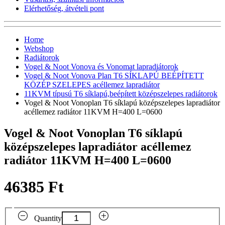
Elérhetőség, átvételi pont
Home
Webshop
Radiátorok
Vogel & Noot Vonova és Vonomat lapradiátorok
Vogel & Noot Vonova Plan T6 SÍKLAPÚ BEÉPÍTETT
KÖZÉP SZELEPES acéllemez lapradiátor
11KVM típusú T6 síklapú,beépített középszelepes radiátorok
Vogel & Noot Vonoplan T6 síklapú középszelepes lapradiátor
acéllemez radiátor 11KVM H=400 L=0600
Vogel & Noot Vonoplan T6 síklapú
középszelepes lapradiátor acéllemez
radiátor 11KVM H=400 L=0600
46385 Ft
Quantity