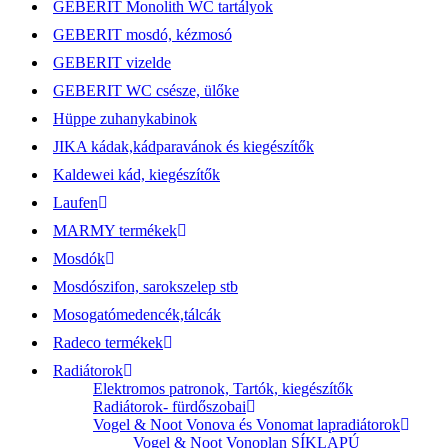
GEBERIT Monolith WC tartályok
GEBERIT mosdó, kézmosó
GEBERIT vizelde
GEBERIT WC csésze, ülőke
Hüppe zuhanykabinok
JIKA kádak,kádparavánok és kiegészítők
Kaldewei kád, kiegészítők
Laufen
MARMY termékek
Mosdók
Mosdószifon, sarokszelep stb
Mosogatómedencék,tálcák
Radeco termékek
Radiátorok
Elektromos patronok, Tartók, kiegészítők
Radiátorok- fürdőszobai
Vogel & Noot Vonova és Vonomat lapradiátorok
Vogel & Noot Vonoplan SÍKLAPÚ