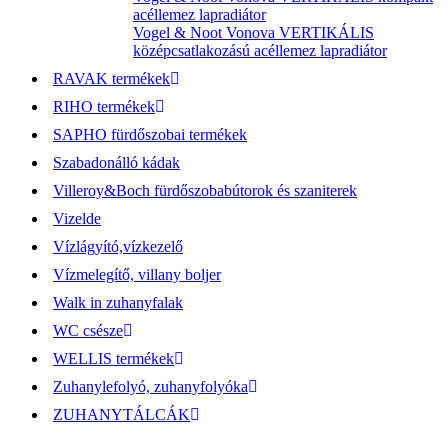
acéllemez lapradiátor
Vogel & Noot Vonova VERTIKÁLIS
középcsatlakozású acéllemez lapradiátor
RAVAK termékek
RIHO termékek
SAPHO fürdőszobai termékek
Szabadonálló kádak
Villeroy&Boch fürdőszobabútorok és szaniterek
Vizelde
Vízlágyító,vízkezelő
Vízmelegítő, villany boljer
Walk in zuhanyfalak
WC csésze
WELLIS termékek
Zuhanylefolyó, zuhanyfolyóka
ZUHANYTÁLCÁK