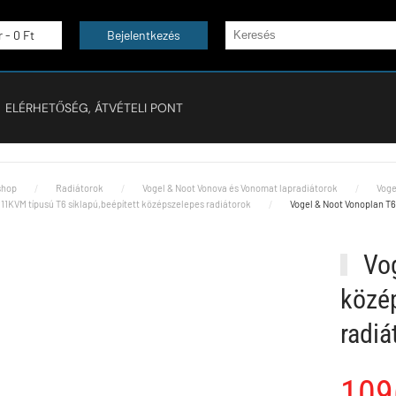
r -
0 Ft
Bejelentkezés
ELÉRHETŐSÉG, ÁTVÉTELI PONT
hop
Radiátorok
Vogel & Noot Vonova és Vonomat lapradiátorok
Voge
11KVM típusú T6 síklapú,beépített középszelepes radiátorok
Vogel & Noot Vonoplan T6
Vog
közép
radi
109