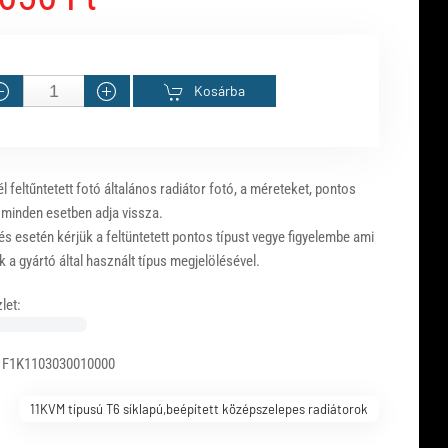
Kosárba
 feltűntetett fotó általános radiátor fotó, a méreteket, pontos
 minden esetben adja vissza.
s esetén kérjük a feltüntetett pontos típust vegye figyelembe ami
 a gyártó által használt típus megjelölésével.
let:
 F1K1103030010000
11KVM típusú T6 síklapú,beépített középszelepes radiátorok