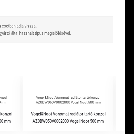
n esetben adja vissza.
yártó által használt típus megjelölésével.
onzol
Vogel&Noot Vonomat radiátor tartó konzol
Vog
0 mm
AZ0BW050V0002000 Vogel Noot 500 mm
AZ
 konzol
Vogel&Noot Vonomat radiátor tartó konzol
Vogel
600 mm
AZ0BW050V0002000 Vogel Noot 500 mm
AZ0