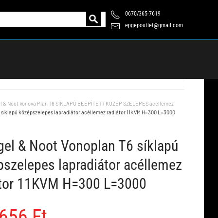
0670/365-7619
epgepoutlet@gmail.com
l & Noot Vonova Plan T6 SÍKLAPÚ BEÉPÍTETT KÖZÉP SZELEPES acéllemez
 síklapú középszelepes lapradiátor acéllemez radiátor 11KVM H=300 L=3000
el & Noot Vonoplan T6 síklapú
szelepes lapradiátor acéllemez
átor 11KVM H=300 L=3000
656 Ft