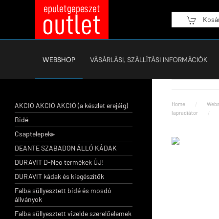
Kosá
Fő tartalom átugrása
WEBSHOP
VÁSÁRLÁSI, SZÁLLÍTÁSI INFORMÁCIÓK
Home
Webs
AKCIÓ AKCIÓ AKCIÓ (a készlet erejéig)
lapradiátor
Bidé
Csaptelepek
DEANTE SZABADON ÁLLÓ KÁDAK
DURAVIT D-Neo termékek ÚJ!
DURAVIT kádak és kiegészítők
Falba süllyesztett bidé és mosdó
állványok
Falba süllyesztett vizelde szerelőelemek