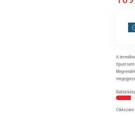
A terméknél
típust nem
Megrendelé
megegyezik
Raktárkész
Cikkszám: