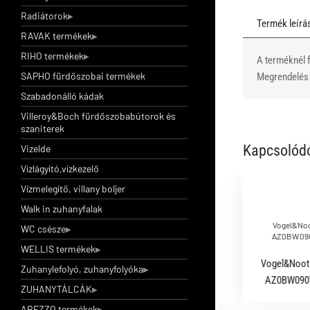
Radiátorok
Termék leírá
RAVAK termékek
RIHO termékek
A terméknél f
SAPHO fürdőszobai termékek
Megrendelés e
Szabadonálló kádak
Villeroy&Boch fürdőszobabútorok és
szaniterek
Kapcsolód
Vizelde
Vízlágyító,vízkezelő
Vízmelegítő, villany boljer
Walk in zuhanyfalak
Vogel&Noot radiátor dugószett, kézi légtelenítővel
Vogel&Noot
WC csésze
1/2
AZ0BW090
WELLIS termékek
Vogel&Noot radiátor dugószett, kézi
Vogel&Noot 
Zuhanylefolyó, zuhanyfolyóka
légtelenítővel 1/2
AZ0BW090V
ZUHANYTÁLCÁK
AREZZO termékek