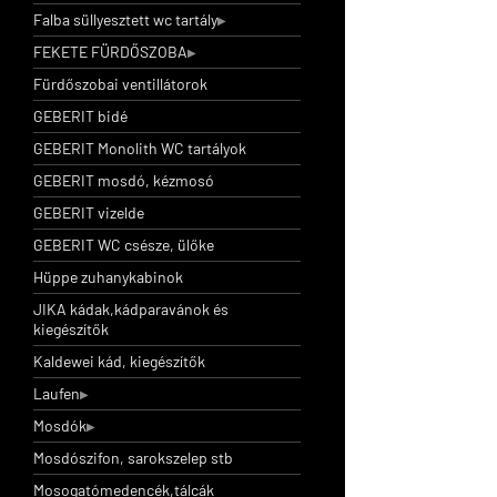
Falba süllyesztett wc tartály
FEKETE FÜRDŐSZOBA
Fürdőszobai ventillátorok
GEBERIT bidé
GEBERIT Monolith WC tartályok
GEBERIT mosdó, kézmosó
GEBERIT vizelde
GEBERIT WC csésze, ülőke
Hüppe zuhanykabinok
JIKA kádak,kádparavánok és
kiegészítők
Kaldewei kád, kiegészítők
Laufen
Mosdók
Mosdószifon, sarokszelep stb
Mosogatómedencék,tálcák