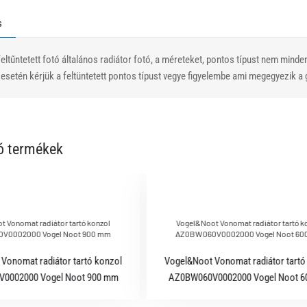
s
eltűntetett fotó általános radiátor fotó, a méreteket, pontos típust nem minde
setén kérjük a feltüntetett pontos típust vegye figyelembe ami megegyezik a g
ó termékek
 Vonomat radiátor tartó konzol
Vogel&Noot Vonomat radiátor tartó k
V0002000 Vogel Noot 900 mm
AZ0BW060V0002000 Vogel Noot 60
Vonomat radiátor tartó konzol
Vogel&Noot Vonomat radiátor tartó
0002000 Vogel Noot 900 mm
AZ0BW060V0002000 Vogel Noot 