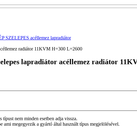
 SZELEPES acéllemez lapradiátor
r acéllemez radiátor 11KVM H=300 L=2600
zelepes lapradiátor acéllemez radiátor 1
tos típust nem minden esetben adja vissza.
be ami megegyezik a gyártó által használt típus megjelölésével.