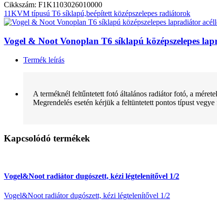
Cikkszám: F1K1103026010000
11KVM típusú T6 síklapú,beépített középszelepes radiátorok
Vogel & Noot Vonoplan T6 síklapú középszelepes la
Termék leírás
A terméknél feltűntetett fotó általános radiátor fotó, a mére
Megrendelés esetén kérjük a feltüntetett pontos típust vegye
Kapcsolódó termékek
Vogel&Noot radiátor dugószett, kézi légtelenítővel 1/2
Vogel&Noot radiátor dugószett, kézi légtelenítővel 1/2