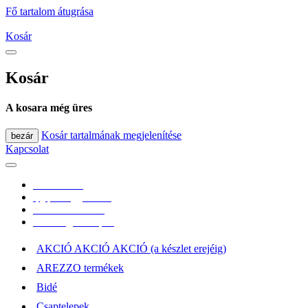
Fő tartalom átugrása
Kosár
Kosár
A kosara még üres
Kosár tartalmának megjelenítése
bezár
Kapcsolat
0670/365-7619
epgepoutlet@gmail.com
Vásárlási információk
Elérhetőség, átvételi pont
AKCIÓ AKCIÓ AKCIÓ (a készlet erejéig)
AREZZO termékek
Bidé
Csaptelepek