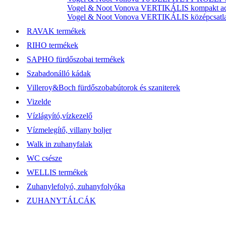
Vogel & Noot Vonova VERTIKÁLIS kompakt acél
Vogel & Noot Vonova VERTIKÁLIS középcsatlako
RAVAK termékek
RIHO termékek
SAPHO fürdőszobai termékek
Szabadonálló kádak
Villeroy&Boch fürdőszobabútorok és szaniterek
Vizelde
Vízlágyító,vízkezelő
Vízmelegítő, villany boljer
Walk in zuhanyfalak
WC csésze
WELLIS termékek
Zuhanylefolyó, zuhanyfolyóka
ZUHANYTÁLCÁK