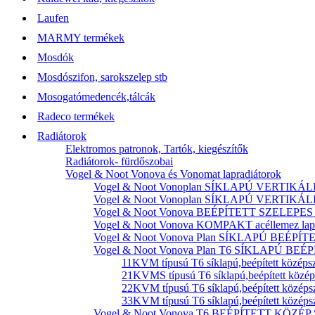
Laufen
MARMY termékek
Mosdók
Mosdószifon, sarokszelep stb
Mosogatómedencék,tálcák
Radeco termékek
Radiátorok
Elektromos patronok, Tartók, kiegészítők
Radiátorok- fürdőszobai
Vogel & Noot Vonova és Vonomat lapradiátorok
Vogel & Noot Vonoplan SÍKLAPÚ VERTIKÁLIS k
Vogel & Noot Vonoplan SÍKLAPÚ VERTIKÁLIS kö
Vogel & Noot Vonova BEÉPÍTETT SZELEPES acé
Vogel & Noot Vonova KOMPAKT acéllemez lapr
Vogel & Noot Vonova Plan SÍKLAPÚ BEÉPÍTET
Vogel & Noot Vonova Plan T6 SÍKLAPÚ BEÉP
11KVM típusú T6 síklapú,beépített középsz
21KVMS típusú T6 síklapú,beépített középs
22KVM típusú T6 síklapú,beépített középsz
33KVM típusú T6 síklapú,beépített középsz
Vogel & Noot Vonova T6 BEÉPÍTETT KÖZÉP SZ