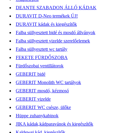
DEANTE SZABADON ÁLLÓ KÁDAK
DURAVIT D-Neo termékek ÚJ!
DURAVIT kádak és kiegészítők
Falba süllyesztett bidé és mosdó állványok
Falba süllyesztett vizelde szerelőelemek
Falba süllyesztett wc tartály
FEKETE FÜRDŐSZOBA
Fürdőszobai ventillátorok
GEBERIT bidé
GEBERIT Monolith WC tartályok
GEBERIT mosdó, kézmosó
GEBERIT vizelde
GEBERIT WC csésze, ülőke
Hüppe zuhanykabinok
JIKA kádak,kádparavánok és kiegészítők
Kaldewei kád, kiegészítők