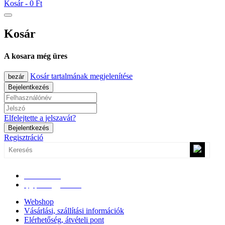
Kosár -
0 Ft
Kosár
A kosara még üres
Kosár tartalmának megjelenítése
bezár
Bejelentkezés
Elfelejtette a jelszavát?
Bejelentkezés
Regisztráció
0670/365-7619
epgepoutlet@gmail.com
Webshop
Vásárlási, szállítási információk
Elérhetőség, átvételi pont