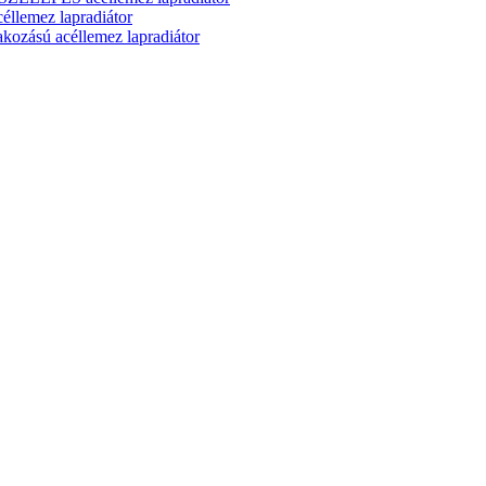
lemez lapradiátor
zású acéllemez lapradiátor