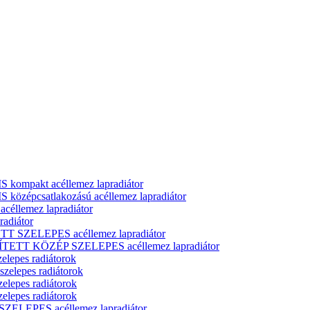
ompakt acéllemez lapradiátor
zépcsatlakozású acéllemez lapradiátor
llemez lapradiátor
adiátor
T SZELEPES acéllemez lapradiátor
ÍTETT KÖZÉP SZELEPES acéllemez lapradiátor
elepes radiátorok
zelepes radiátorok
elepes radiátorok
elepes radiátorok
ELEPES acéllemez lapradiátor