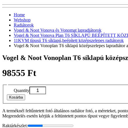
Home
Webshop
Radiátorok
Vogel & Noot Vonova és Vonomat lapradiátorok
Vogel & Noot Vonova Plan T6 SÍKLAPÚ BEÉPÍTETT KÖZÉP
11KVM típusú T6 síklapú,beépített középszelepes radiátorok
Vogel & Noot Vonoplan T6 síklapú középszelepes lapradiáto
Vogel & Noot Vonoplan T6 síklapú középs
98555 Ft
Quantity
Kosárba
A terméknél feltűntetett fotó általános radiátor fotó, a méreteket, pon
Megrendelés esetén kérjük a feltüntetett pontos típust vegye figyelem
Raktárkészlet: