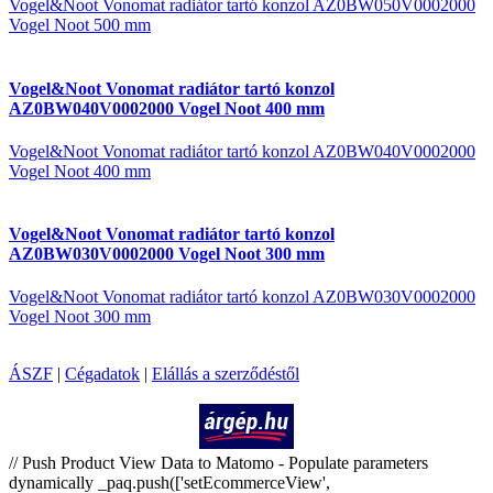
Vogel&Noot Vonomat radiátor tartó konzol AZ0BW050V0002000
Vogel Noot 500 mm
Vogel&Noot Vonomat radiátor tartó konzol
AZ0BW040V0002000 Vogel Noot 400 mm
Vogel&Noot Vonomat radiátor tartó konzol AZ0BW040V0002000
Vogel Noot 400 mm
Vogel&Noot Vonomat radiátor tartó konzol
AZ0BW030V0002000 Vogel Noot 300 mm
Vogel&Noot Vonomat radiátor tartó konzol AZ0BW030V0002000
Vogel Noot 300 mm
ÁSZF
|
Cégadatok
|
Elállás a szerződéstől
Árukereső.hu
// Push Product View Data to Matomo - Populate parameters
dynamically _paq.push(['setEcommerceView',