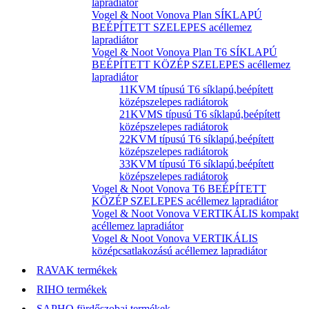
lapradiátor
Vogel & Noot Vonova Plan SÍKLAPÚ
BEÉPÍTETT SZELEPES acéllemez
lapradiátor
Vogel & Noot Vonova Plan T6 SÍKLAPÚ
BEÉPÍTETT KÖZÉP SZELEPES acéllemez
lapradiátor
11KVM típusú T6 síklapú,beépített
középszelepes radiátorok
21KVMS típusú T6 síklapú,beépített
középszelepes radiátorok
22KVM típusú T6 síklapú,beépített
középszelepes radiátorok
33KVM típusú T6 síklapú,beépített
középszelepes radiátorok
Vogel & Noot Vonova T6 BEÉPÍTETT
KÖZÉP SZELEPES acéllemez lapradiátor
Vogel & Noot Vonova VERTIKÁLIS kompakt
acéllemez lapradiátor
Vogel & Noot Vonova VERTIKÁLIS
középcsatlakozású acéllemez lapradiátor
RAVAK termékek
RIHO termékek
SAPHO fürdőszobai termékek