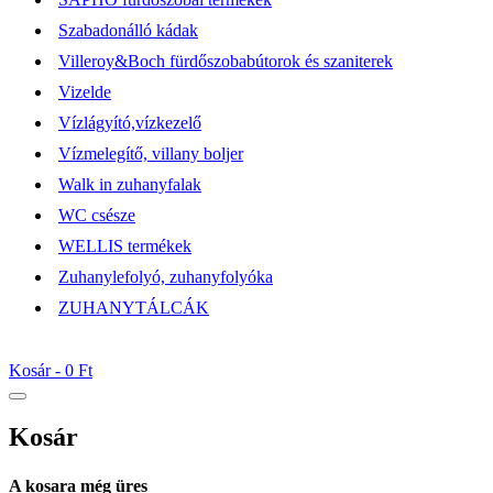
Szabadonálló kádak
Villeroy&Boch fürdőszobabútorok és szaniterek
Vizelde
Vízlágyító,vízkezelő
Vízmelegítő, villany boljer
Walk in zuhanyfalak
WC csésze
WELLIS termékek
Zuhanylefolyó, zuhanyfolyóka
ZUHANYTÁLCÁK
Kosár -
0 Ft
Kosár
A kosara még üres