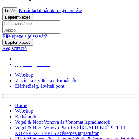
Kosár tartalmának megjelenítése
bezár
Bejelentkezés
Elfelejtette a jelszavát?
Bejelentkezés
Regisztráció
0670/365-7619
epgepoutlet@gmail.com
Webshop
Vásárlási, szállítási információk
Elérhetőség, átvételi pont
Home
Webshop
Radiátorok
Vogel & Noot Vonova és Vonomat lapradiátorok
Vogel & Noot Vonova Plan T6 SÍKLAPÚ BEÉPÍTETT
KÖZÉP SZELEPES acéllemez lapradiátor
11KVM típusú T6 síklapú,beépített középszelepes radiátorok