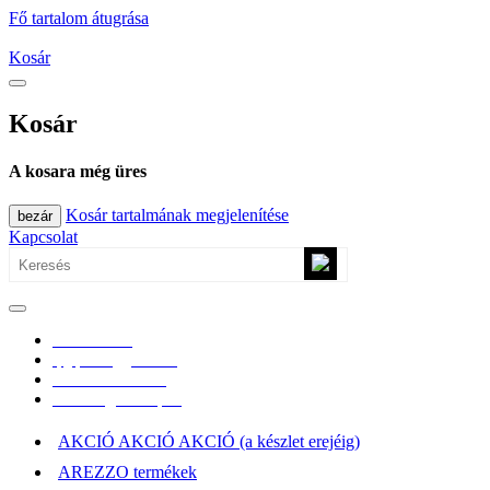
Fő tartalom átugrása
Kosár
Kosár
A kosara még üres
Kosár tartalmának megjelenítése
bezár
Kapcsolat
0670/365-7619
epgepoutlet@gmail.com
Vásárlási információk
Elérhetőség, átvételi pont
AKCIÓ AKCIÓ AKCIÓ (a készlet erejéig)
AREZZO termékek