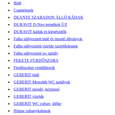
Bidé
Csaptelepek
DEANTE SZABADON ÁLLÓ KÁDAK
DURAVIT D-Neo termékek ÚJ!
DURAVIT kádak és kiegészítők
Falba süllyesztett bidé és mosdó állványok
Falba süllyesztett vizelde szerelőelemek
Falba süllyesztett wc tartály
FEKETE FÜRDŐSZOBA
Fürdőszobai ventillátorok
GEBERIT bidé
GEBERIT Monolith WC tartályok
GEBERIT mosdó, kézmosó
GEBERIT vizelde
GEBERIT WC csésze, ülőke
Hüppe zuhanykabinok