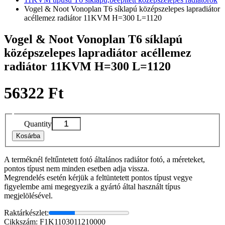
Vogel & Noot Vonoplan T6 síklapú középszelepes lapradiátor
acéllemez radiátor 11KVM H=300 L=1120
Vogel & Noot Vonoplan T6 síklapú
középszelepes lapradiátor acéllemez
radiátor 11KVM H=300 L=1120
56322 Ft
Quantity
Kosárba
A terméknél feltűntetett fotó általános radiátor fotó, a méreteket,
pontos típust nem minden esetben adja vissza.
Megrendelés esetén kérjük a feltüntetett pontos típust vegye
figyelembe ami megegyezik a gyártó által használt típus
megjelölésével.
Raktárkészlet:
Cikkszám: F1K1103011210000