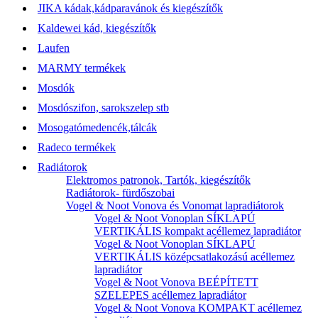
JIKA kádak,kádparavánok és kiegészítők
Kaldewei kád, kiegészítők
Laufen
MARMY termékek
Mosdók
Mosdószifon, sarokszelep stb
Mosogatómedencék,tálcák
Radeco termékek
Radiátorok
Elektromos patronok, Tartók, kiegészítők
Radiátorok- fürdőszobai
Vogel & Noot Vonova és Vonomat lapradiátorok
Vogel & Noot Vonoplan SÍKLAPÚ
VERTIKÁLIS kompakt acéllemez lapradiátor
Vogel & Noot Vonoplan SÍKLAPÚ
VERTIKÁLIS középcsatlakozású acéllemez
lapradiátor
Vogel & Noot Vonova BEÉPÍTETT
SZELEPES acéllemez lapradiátor
Vogel & Noot Vonova KOMPAKT acéllemez