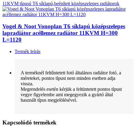
11KVM típusú T6 síklapú,beépített középszelepes radiátorok
Vogel & Noot Vonoplan T6 síklapú középszelepes
lapradiátor acéllemez radiátor 11KVM H=300
L=1120
Termék leírás
A terméknél feltűntetett fotó általános radiátor fotó, a
méreteket, pontos típust nem minden esetben adja
vissza.
Megrendelés esetén kérjük a feltüntetett pontos típust
vegye figyelembe ami megegyezik a gyártó által
használt típus megjelölésével.
Kapcsolódó termékek