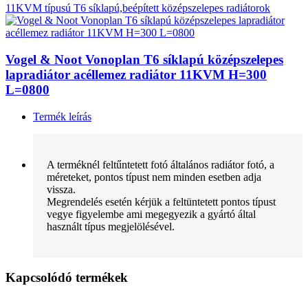
11KVM típusú T6 síklapú,beépített középszelepes radiátorok
Vogel & Noot Vonoplan T6 síklapú középszelepes
lapradiátor acéllemez radiátor 11KVM H=300
L=0800
Termék leírás
A terméknél feltűntetett fotó általános radiátor fotó, a
méreteket, pontos típust nem minden esetben adja
vissza.
Megrendelés esetén kérjük a feltüntetett pontos típust
vegye figyelembe ami megegyezik a gyártó által
használt típus megjelölésével.
Kapcsolódó termékek