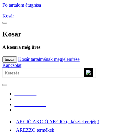
Fő tartalom átugrása
Kosár
Kosár
A kosara még üres
Kosár tartalmának megjelenítése
bezár
Kapcsolat
0670/365-7619
epgepoutlet@gmail.com
Vásárlási információk
Elérhetőség, átvételi pont
AKCIÓ AKCIÓ AKCIÓ (a készlet erejéig)
AREZZO termékek