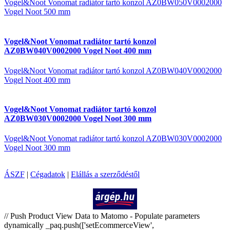
Vogel&Noot Vonomat radiátor tartó konzol AZ0BW050V0002000
Vogel Noot 500 mm
Vogel&Noot Vonomat radiátor tartó konzol
AZ0BW040V0002000 Vogel Noot 400 mm
Vogel&Noot Vonomat radiátor tartó konzol AZ0BW040V0002000
Vogel Noot 400 mm
Vogel&Noot Vonomat radiátor tartó konzol
AZ0BW030V0002000 Vogel Noot 300 mm
Vogel&Noot Vonomat radiátor tartó konzol AZ0BW030V0002000
Vogel Noot 300 mm
ÁSZF
|
Cégadatok
|
Elállás a szerződéstől
Árukereső.hu
// Push Product View Data to Matomo - Populate parameters
dynamically _paq.push(['setEcommerceView',