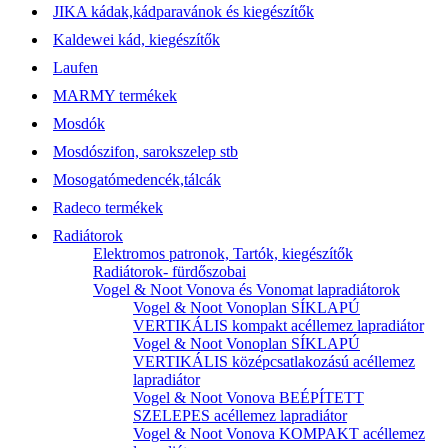
JIKA kádak,kádparavánok és kiegészítők
Kaldewei kád, kiegészítők
Laufen
MARMY termékek
Mosdók
Mosdószifon, sarokszelep stb
Mosogatómedencék,tálcák
Radeco termékek
Radiátorok
Elektromos patronok, Tartók, kiegészítők
Radiátorok- fürdőszobai
Vogel & Noot Vonova és Vonomat lapradiátorok
Vogel & Noot Vonoplan SÍKLAPÚ
VERTIKÁLIS kompakt acéllemez lapradiátor
Vogel & Noot Vonoplan SÍKLAPÚ
VERTIKÁLIS középcsatlakozású acéllemez
lapradiátor
Vogel & Noot Vonova BEÉPÍTETT
SZELEPES acéllemez lapradiátor
Vogel & Noot Vonova KOMPAKT acéllemez