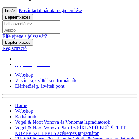
Kosár tartalmának megjelenítése
bezár
Bejelentkezés
Elfelejtette a jelszavát?
Bejelentkezés
Regisztráció
0670/365-7619
epgepoutlet@gmail.com
Webshop
Vásárlási, szállítási információk
Elérhetőség, átvételi pont
Home
Webshop
Radiátorok
Vogel & Noot Vonova és Vonomat lapradiátorok
Vogel & Noot Vonova Plan T6 SÍKLAPÚ BEÉPÍTETT
KÖZÉP SZELEPES acéllemez lapradiátor
11KVM típusú T6 síklapú,beépített középszelepes radiátorok