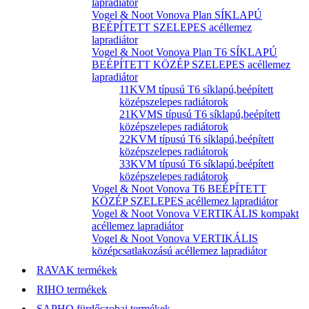
lapradiátor
Vogel & Noot Vonova Plan SÍKLAPÚ
BEÉPÍTETT SZELEPES acéllemez
lapradiátor
Vogel & Noot Vonova Plan T6 SÍKLAPÚ
BEÉPÍTETT KÖZÉP SZELEPES acéllemez
lapradiátor
11KVM típusú T6 síklapú,beépített
középszelepes radiátorok
21KVMS típusú T6 síklapú,beépített
középszelepes radiátorok
22KVM típusú T6 síklapú,beépített
középszelepes radiátorok
33KVM típusú T6 síklapú,beépített
középszelepes radiátorok
Vogel & Noot Vonova T6 BEÉPÍTETT
KÖZÉP SZELEPES acéllemez lapradiátor
Vogel & Noot Vonova VERTIKÁLIS kompakt
acéllemez lapradiátor
Vogel & Noot Vonova VERTIKÁLIS
középcsatlakozású acéllemez lapradiátor
RAVAK termékek
RIHO termékek
SAPHO fürdőszobai termékek