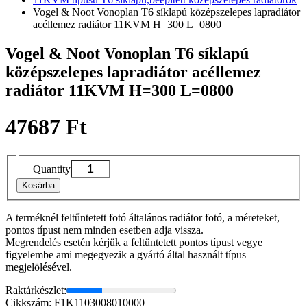
Vogel & Noot Vonoplan T6 síklapú középszelepes lapradiátor
acéllemez radiátor 11KVM H=300 L=0800
Vogel & Noot Vonoplan T6 síklapú
középszelepes lapradiátor acéllemez
radiátor 11KVM H=300 L=0800
47687 Ft
Quantity
Kosárba
A terméknél feltűntetett fotó általános radiátor fotó, a méreteket,
pontos típust nem minden esetben adja vissza.
Megrendelés esetén kérjük a feltüntetett pontos típust vegye
figyelembe ami megegyezik a gyártó által használt típus
megjelölésével.
Raktárkészlet:
Cikkszám: F1K1103008010000