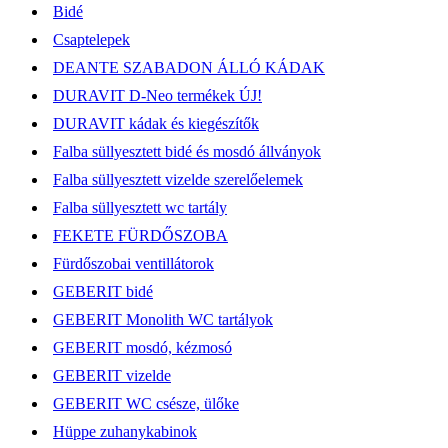
Bidé
Csaptelepek
DEANTE SZABADON ÁLLÓ KÁDAK
DURAVIT D-Neo termékek ÚJ!
DURAVIT kádak és kiegészítők
Falba süllyesztett bidé és mosdó állványok
Falba süllyesztett vizelde szerelőelemek
Falba süllyesztett wc tartály
FEKETE FÜRDŐSZOBA
Fürdőszobai ventillátorok
GEBERIT bidé
GEBERIT Monolith WC tartályok
GEBERIT mosdó, kézmosó
GEBERIT vizelde
GEBERIT WC csésze, ülőke
Hüppe zuhanykabinok