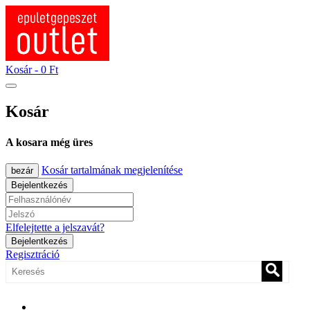
Kosár -
0 Ft
Kosár
A kosara még üres
Kosár tartalmának megjelenítése
bezár
Bejelentkezés
Elfelejtette a jelszavát?
Bejelentkezés
Regisztráció
0670/365-7619