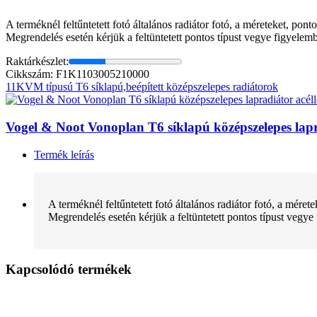
A terméknél feltűntetett fotó általános radiátor fotó, a méreteket, pon
Megrendelés esetén kérjük a feltüntetett pontos típust vegye figyelem
Raktárkészlet:
Cikkszám: F1K1103005210000
11KVM típusú T6 síklapú,beépített középszelepes radiátorok
Vogel & Noot Vonoplan T6 síklapú középszelepes la
Termék leírás
A terméknél feltűntetett fotó általános radiátor fotó, a mére
Megrendelés esetén kérjük a feltüntetett pontos típust vegye
Kapcsolódó termékek