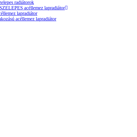
elepes radiátorok
ELEPES acéllemez lapradiátor
lemez lapradiátor
zású acéllemez lapradiátor