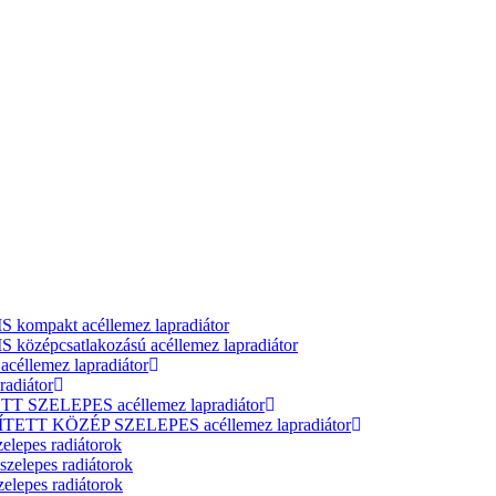
ompakt acéllemez lapradiátor
zépcsatlakozású acéllemez lapradiátor
llemez lapradiátor
adiátor
T SZELEPES acéllemez lapradiátor
ÍTETT KÖZÉP SZELEPES acéllemez lapradiátor
elepes radiátorok
zelepes radiátorok
elepes radiátorok