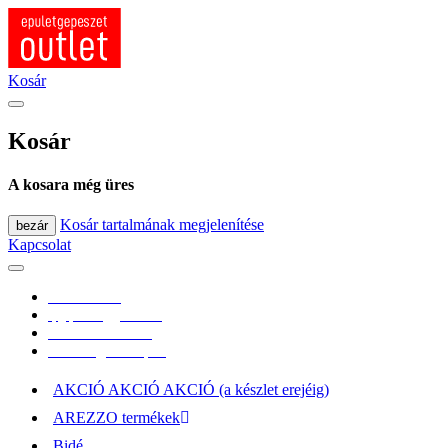
Fő tartalom átugrása
Kosár
Kosár
A kosara még üres
Kosár tartalmának megjelenítése
bezár
Kapcsolat
0670/365-7619
epgepoutlet@gmail.com
Vásárlási információk
Elérhetőség, átvételi pont
AKCIÓ AKCIÓ AKCIÓ (a készlet erejéig)
AREZZO termékek
Bidé