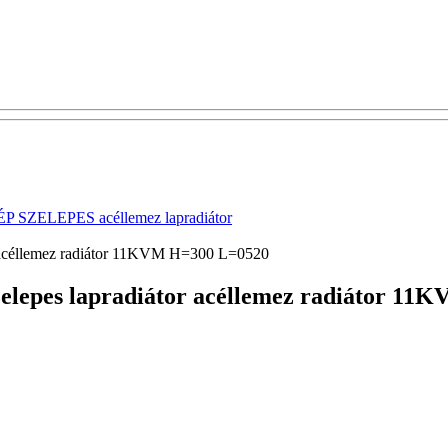
 SZELEPES acéllemez lapradiátor
r acéllemez radiátor 11KVM H=300 L=0520
zelepes lapradiátor acéllemez radiátor 1