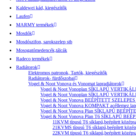
Kaldewei kád, kiegészítők
Laufen
MARMY termékek
Mosdók
Mosdószifon, sarokszelep stb
Mosogatómedencék,tálcák
Radeco termékek
Radiátorok
Elektromos patronok, Tartók, kiegészítők
Radiátorok- fürdőszobai
Vogel & Noot Vonova és Vonomat lapradiátorok
Vogel & Noot Vonoplan SÍKLAPÚ VERTIKÁLIS k
Vogel & Noot Vonoplan SÍKLAPÚ VERTIKÁLIS kö
Vogel & Noot Vonova BEÉPÍTETT SZELEPES acé
Vogel & Noot Vonova KOMPAKT acéllemez lapr
Vogel & Noot Vonova Plan SÍKLAPÚ BEÉPÍTET
Vogel & Noot Vonova Plan T6 SÍKLAPÚ BEÉP
11KVM típusú T6 síklapú,beépített középsz
21KVMS típusú T6 síklapú,beépített középs
22KVM típusú T6 síklapú,beépített középsz