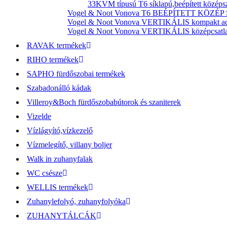
33KVM típusú T6 síklapú,beépített középsz
Vogel & Noot Vonova T6 BEÉPÍTETT KÖZÉP SZ
Vogel & Noot Vonova VERTIKÁLIS kompakt acél
Vogel & Noot Vonova VERTIKÁLIS középcsatlako
RAVAK termékek
RIHO termékek
SAPHO fürdőszobai termékek
Szabadonálló kádak
Villeroy&Boch fürdőszobabútorok és szaniterek
Vizelde
Vízlágyító,vízkezelő
Vízmelegítő, villany boljer
Walk in zuhanyfalak
WC csésze
WELLIS termékek
Zuhanylefolyó, zuhanyfolyóka
ZUHANYTÁLCÁK