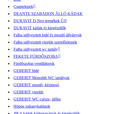
Csaptelepek
DEANTE SZABADON ÁLLÓ KÁDAK
DURAVIT D-Neo termékek ÚJ!
DURAVIT kádak és kiegészítők
Falba süllyesztett bidé és mosdó állványok
Falba süllyesztett vizelde szerelőelemek
Falba süllyesztett wc tartály
FEKETE FÜRDŐSZOBA
Fürdőszobai ventillátorok
GEBERIT bidé
GEBERIT Monolith WC tartályok
GEBERIT mosdó, kézmosó
GEBERIT vizelde
GEBERIT WC csésze, ülőke
Hüppe zuhanykabinok
JIKA kádak,kádparavánok és kiegészítők