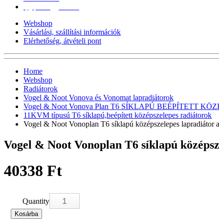
epgepoutlet@gmail.com
Webshop
Vásárlási, szállítási információk
Elérhetőség, átvételi pont
Home
Webshop
Radiátorok
Vogel & Noot Vonova és Vonomat lapradiátorok
Vogel & Noot Vonova Plan T6 SÍKLAPÚ BEÉPÍTETT KÖZÉP
11KVM típusú T6 síklapú,beépített középszelepes radiátorok
Vogel & Noot Vonoplan T6 síklapú középszelepes lapradiáto
Vogel & Noot Vonoplan T6 síklapú középs
40338 Ft
Quantity
Kosárba