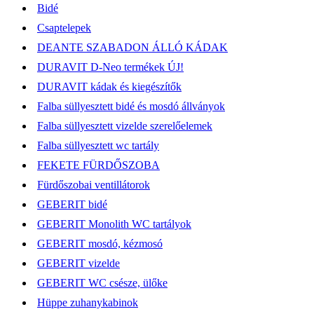
Bidé
Csaptelepek
DEANTE SZABADON ÁLLÓ KÁDAK
DURAVIT D-Neo termékek ÚJ!
DURAVIT kádak és kiegészítők
Falba süllyesztett bidé és mosdó állványok
Falba süllyesztett vizelde szerelőelemek
Falba süllyesztett wc tartály
FEKETE FÜRDŐSZOBA
Fürdőszobai ventillátorok
GEBERIT bidé
GEBERIT Monolith WC tartályok
GEBERIT mosdó, kézmosó
GEBERIT vizelde
GEBERIT WC csésze, ülőke
Hüppe zuhanykabinok