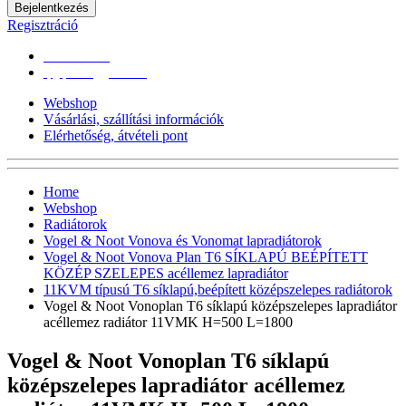
Bejelentkezés
Regisztráció
0670/365-7619
epgepoutlet@gmail.com
Webshop
Vásárlási, szállítási információk
Elérhetőség, átvételi pont
Home
Webshop
Radiátorok
Vogel & Noot Vonova és Vonomat lapradiátorok
Vogel & Noot Vonova Plan T6 SÍKLAPÚ BEÉPÍTETT
KÖZÉP SZELEPES acéllemez lapradiátor
11KVM típusú T6 síklapú,beépített középszelepes radiátorok
Vogel & Noot Vonoplan T6 síklapú középszelepes lapradiátor
acéllemez radiátor 11VMK H=500 L=1800
Vogel & Noot Vonoplan T6 síklapú
középszelepes lapradiátor acéllemez