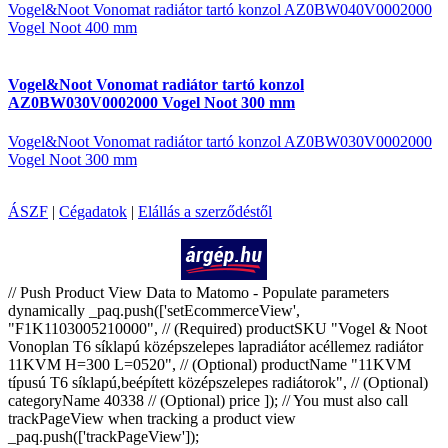
Vogel&Noot Vonomat radiátor tartó konzol AZ0BW040V0002000
Vogel Noot 400 mm
Vogel&Noot Vonomat radiátor tartó konzol
AZ0BW030V0002000 Vogel Noot 300 mm
Vogel&Noot Vonomat radiátor tartó konzol AZ0BW030V0002000
Vogel Noot 300 mm
ÁSZF
|
Cégadatok
|
Elállás a szerződéstől
Árukereső.hu
// Push Product View Data to Matomo - Populate parameters
dynamically _paq.push(['setEcommerceView',
"F1K1103005210000", // (Required) productSKU "Vogel & Noot
Vonoplan T6 síklapú középszelepes lapradiátor acéllemez radiátor
11KVM H=300 L=0520", // (Optional) productName "11KVM
típusú T6 síklapú,beépített középszelepes radiátorok", // (Optional)
categoryName 40338 // (Optional) price ]); // You must also call
trackPageView when tracking a product view
_paq.push(['trackPageView']);