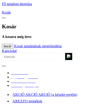
Fő tartalom átugrása
Kosár
Kosár
A kosara még üres
Kosár tartalmának megjelenítése
bezár
Kapcsolat
0670/365-7619
epgepoutlet@gmail.com
Vásárlási információk
Elérhetőség, átvételi pont
AKCIÓ AKCIÓ AKCIÓ (a készlet erejéig)
AREZZO termékek