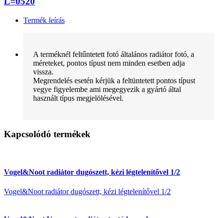
L=0520
Termék leírás
A terméknél feltűntetett fotó általános radiátor fotó, a
méreteket, pontos típust nem minden esetben adja
vissza.
Megrendelés esetén kérjük a feltüntetett pontos típust
vegye figyelembe ami megegyezik a gyártó által
használt típus megjelölésével.
Kapcsolódó termékek
Vogel&Noot radiátor dugószett, kézi légtelenítővel 1/2
Vogel&Noot radiátor dugószett, kézi légtelenítővel 1/2