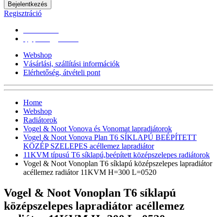
Bejelentkezés
Regisztráció
0670/365-7619
epgepoutlet@gmail.com
Webshop
Vásárlási, szállítási információk
Elérhetőség, átvételi pont
Home
Webshop
Radiátorok
Vogel & Noot Vonova és Vonomat lapradiátorok
Vogel & Noot Vonova Plan T6 SÍKLAPÚ BEÉPÍTETT
KÖZÉP SZELEPES acéllemez lapradiátor
11KVM típusú T6 síklapú,beépített középszelepes radiátorok
Vogel & Noot Vonoplan T6 síklapú középszelepes lapradiátor
acéllemez radiátor 11KVM H=300 L=0520
Vogel & Noot Vonoplan T6 síklapú
középszelepes lapradiátor acéllemez