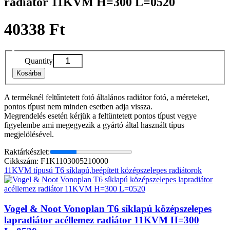
radiátor 11KVM H=300 L=0520
40338 Ft
Quantity
Kosárba
A terméknél feltűntetett fotó általános radiátor fotó, a méreteket,
pontos típust nem minden esetben adja vissza.
Megrendelés esetén kérjük a feltüntetett pontos típust vegye
figyelembe ami megegyezik a gyártó által használt típus
megjelölésével.
Raktárkészlet:
Cikkszám: F1K1103005210000
11KVM típusú T6 síklapú,beépített középszelepes radiátorok
Vogel & Noot Vonoplan T6 síklapú középszelepes
lapradiátor acéllemez radiátor 11KVM H=300