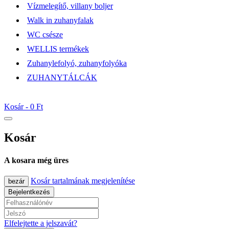
Vízmelegítő, villany boljer
Walk in zuhanyfalak
WC csésze
WELLIS termékek
Zuhanylefolyó, zuhanyfolyóka
ZUHANYTÁLCÁK
Kosár -
0 Ft
Kosár
A kosara még üres
Kosár tartalmának megjelenítése
bezár
Bejelentkezés
Elfelejtette a jelszavát?