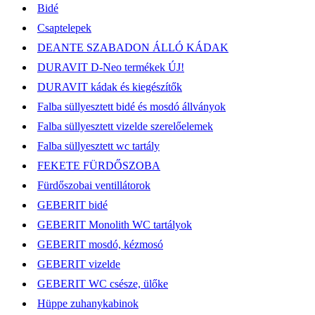
Bidé
Csaptelepek
DEANTE SZABADON ÁLLÓ KÁDAK
DURAVIT D-Neo termékek ÚJ!
DURAVIT kádak és kiegészítők
Falba süllyesztett bidé és mosdó állványok
Falba süllyesztett vizelde szerelőelemek
Falba süllyesztett wc tartály
FEKETE FÜRDŐSZOBA
Fürdőszobai ventillátorok
GEBERIT bidé
GEBERIT Monolith WC tartályok
GEBERIT mosdó, kézmosó
GEBERIT vizelde
GEBERIT WC csésze, ülőke
Hüppe zuhanykabinok