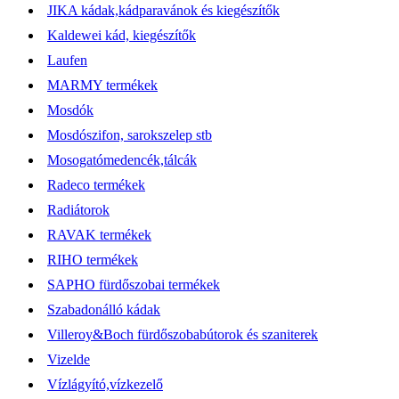
JIKA kádak,kádparavánok és kiegészítők
Kaldewei kád, kiegészítők
Laufen
MARMY termékek
Mosdók
Mosdószifon, sarokszelep stb
Mosogatómedencék,tálcák
Radeco termékek
Radiátorok
RAVAK termékek
RIHO termékek
SAPHO fürdőszobai termékek
Szabadonálló kádak
Villeroy&Boch fürdőszobabútorok és szaniterek
Vizelde
Vízlágyító,vízkezelő