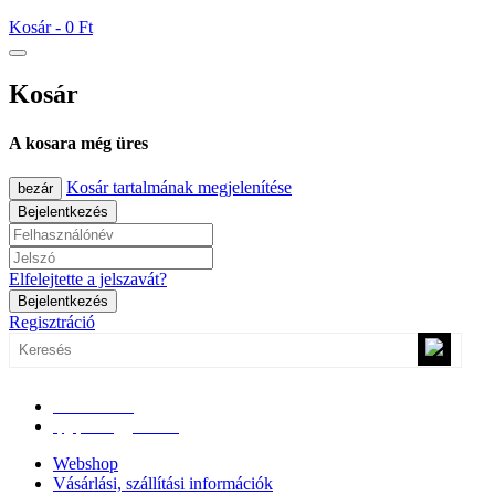
Kosár -
0 Ft
Kosár
A kosara még üres
Kosár tartalmának megjelenítése
bezár
Bejelentkezés
Elfelejtette a jelszavát?
Bejelentkezés
Regisztráció
0670/365-7619
epgepoutlet@gmail.com
Webshop
Vásárlási, szállítási információk