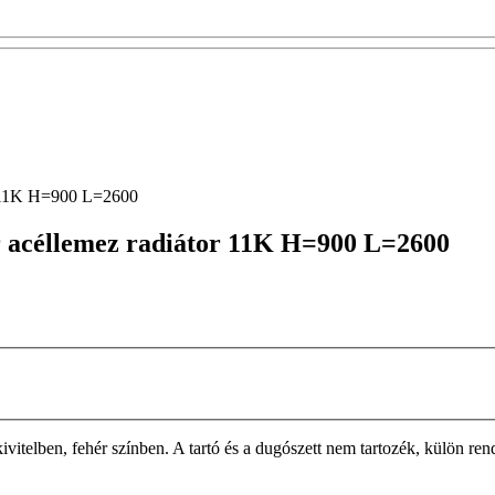
r 11K H=900 L=2600
r acéllemez radiátor 11K H=900 L=2600
n, fehér színben. A tartó és a dugószett nem tartozék, külön rendelh