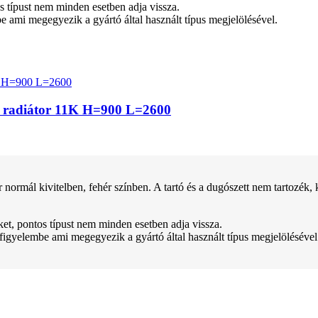
tos típust nem minden esetben adja vissza.
be ami megegyezik a gyártó által használt típus megjelölésével.
z radiátor 11K H=900 L=2600
kivitelben, fehér színben. A tartó és a dugószett nem tartozék, kül
teket, pontos típust nem minden esetben adja vissza.
 figyelembe ami megegyezik a gyártó által használt típus megjelölésével