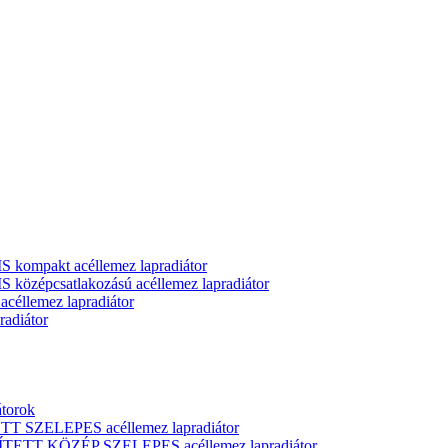
ompakt acéllemez lapradiátor
zépcsatlakozású acéllemez lapradiátor
llemez lapradiátor
adiátor
átorok
T SZELEPES acéllemez lapradiátor
ÍTETT KÖZÉP SZELEPES acéllemez lapradiátor