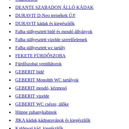
DEANTE SZABADON ÁLLÓ KÁDAK
DURAVIT D-Neo termékek ÚJ!
DURAVIT kádak és kiegészítők
Falba süllyesztett bidé és mosdó állványok
Falba süllyesztett vizelde szerelőelemek
Falba süllyesztett wc tartály
FEKETE FÜRDŐSZOBA
Fürdőszobai ventillátorok
GEBERIT bidé
GEBERIT Monolith WC tartályok
GEBERIT mosdó, kézmosó
GEBERIT vizelde
GEBERIT WC csésze, ülőke
Hüppe zuhanykabinok
JIKA kádak,kádparavánok és kiegészítők
Kaldewei kád, kiegészítők