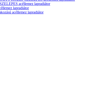
ELEPES acéllemez lapradiátor
lemez lapradiátor
zású acéllemez lapradiátor