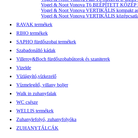
Vogel & Noot Vonova T6 BEÉPÍTETT KÖZÉP SZ
Vogel & Noot Vonova VERTIKÁLIS kompakt acél
Vogel & Noot Vonova VERTIKÁLIS középcsatlako
RAVAK termékek
RIHO termékek
SAPHO fürdőszobai termékek
Szabadonálló kádak
Villeroy&Boch fürdőszobabútorok és szaniterek
Vizelde
Vízlágyító,vízkezelő
Vízmelegítő, villany boljer
Walk in zuhanyfalak
WC csésze
WELLIS termékek
Zuhanylefolyó, zuhanyfolyóka
ZUHANYTÁLCÁK