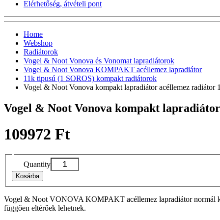
Elérhetőség, átvételi pont
Home
Webshop
Radiátorok
Vogel & Noot Vonova és Vonomat lapradiátorok
Vogel & Noot Vonova KOMPAKT acéllemez lapradiátor
11k tipusú (1 SOROS) kompakt radiátorok
Vogel & Noot Vonova kompakt lapradiátor acéllemez radiáto
Vogel & Noot Vonova kompakt lapradiáto
109972 Ft
Quantity
Kosárba
Vogel & Noot VONOVA KOMPAKT acéllemez lapradiátor normál kivitelbe
függően eltérőek lehetnek.