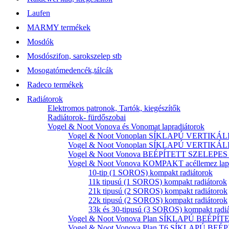
Laufen
MARMY termékek
Mosdók
Mosdószifon, sarokszelep stb
Mosogatómedencék,tálcák
Radeco termékek
Radiátorok
Elektromos patronok, Tartók, kiegészítők
Radiátorok- fürdőszobai
Vogel & Noot Vonova és Vonomat lapradiátorok
Vogel & Noot Vonoplan SÍKLAPÚ VERTIKÁLIS k
Vogel & Noot Vonoplan SÍKLAPÚ VERTIKÁLIS kö
Vogel & Noot Vonova BEÉPÍTETT SZELEPES acé
Vogel & Noot Vonova KOMPAKT acéllemez lapr
10-tip (1 SOROS) kompakt radiátorok
11k tipusú (1 SOROS) kompakt radiátorok
21k tipusú (2 SOROS) kompakt radiátorok
22k tipusú (2 SOROS) kompakt radiátorok
33k és 30-tipusú (3 SOROS) kompakt radi
Vogel & Noot Vonova Plan SÍKLAPÚ BEÉPÍTET
Vogel & Noot Vonova Plan T6 SÍKLAPÚ BEÉP