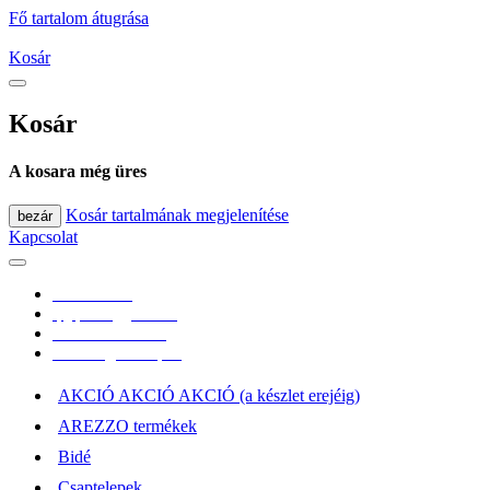
Fő tartalom átugrása
Kosár
Kosár
A kosara még üres
Kosár tartalmának megjelenítése
bezár
Kapcsolat
0670/365-7619
epgepoutlet@gmail.com
Vásárlási információk
Elérhetőség, átvételi pont
AKCIÓ AKCIÓ AKCIÓ (a készlet erejéig)
AREZZO termékek
Bidé
Csaptelepek