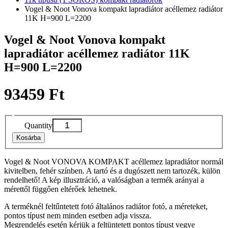
Vogel & Noot Vonova kompakt lapradiátor acéllemez radiátor
11K H=900 L=2200
Vogel & Noot Vonova kompakt
lapradiátor acéllemez radiátor 11K
H=900 L=2200
93459 Ft
Quantity
Kosárba
Vogel & Noot VONOVA KOMPAKT acéllemez lapradiátor normál
kivitelben, fehér színben. A tartó és a dugószett nem tartozék, külön
rendelhető! A kép illusztráció, a valóságban a termék arányai a
mérettől függően eltérőek lehetnek.
A terméknél feltűntetett fotó általános radiátor fotó, a méreteket,
pontos típust nem minden esetben adja vissza.
Megrendelés esetén kérjük a feltüntetett pontos típust vegye