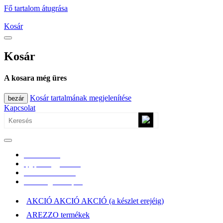
Fő tartalom átugrása
Kosár
Kosár
A kosara még üres
Kosár tartalmának megjelenítése
bezár
Kapcsolat
0670/365-7619
epgepoutlet@gmail.com
Vásárlási információk
Elérhetőség, átvételi pont
AKCIÓ AKCIÓ AKCIÓ (a készlet erejéig)
AREZZO termékek