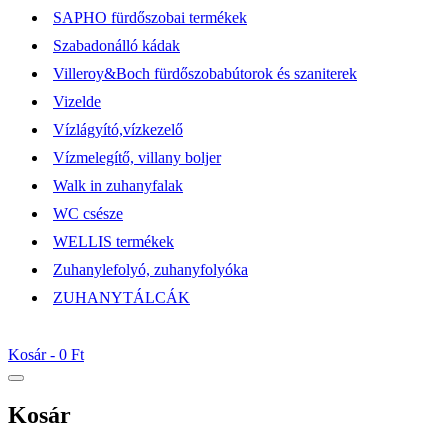
SAPHO fürdőszobai termékek
Szabadonálló kádak
Villeroy&Boch fürdőszobabútorok és szaniterek
Vizelde
Vízlágyító,vízkezelő
Vízmelegítő, villany boljer
Walk in zuhanyfalak
WC csésze
WELLIS termékek
Zuhanylefolyó, zuhanyfolyóka
ZUHANYTÁLCÁK
Kosár -
0 Ft
Kosár