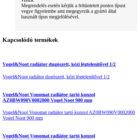
Megrendelés esetén kérjük a feltüntetett pontos típust
vegye figyelembe ami megegyezik a gyártó által
használt típus megjelölésével.
Kapcsolódó termékek
Vogel&Noot radiátor dugószett, kézi légtelenítővel 1/2
Vogel&Noot radiátor dugószett, kézi légtelenítővel 1/2
Vogel&Noot Vonomat radiátor tartó konzol
AZ0BW090V0002000 Vogel Noot 900 mm
Vogel&Noot Vonomat radiátor tartó konzol AZ0BW090V0002000
Vogel Noot 900 mm
Vogel&Noot Vonomat radiátor tartó konzol