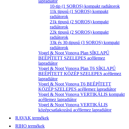
lapradiátor
10-tip (1 SOROS) kompakt radiátorok
11k tipusú (1 SOROS) kompakt
radiátorok
21k tipusú (2 SOROS) kompakt
radiátorok
22k tipusú (2 SOROS) kompakt
radiátorok
33k és 30-tipusú (3 SOROS) kompakt
radiátorok
Vogel & Noot Vonova Plan SÍKLAPÚ
BEÉPÍTETT SZELEPES acéllemez
lapradiátor
Vogel & Noot Vonova Plan T6 SÍKLAPÚ
BEÉPÍTETT KÖZÉP SZELEPES acéllemez
lapradiátor
Vogel & Noot Vonova T6 BEÉPÍTETT
KÖZÉP SZELEPES acéllemez lapradiátor
Vogel & Noot Vonova VERTIKÁLIS kompakt
acéllemez lapradiátor
Vogel & Noot Vonova VERTIKÁLIS
középcsatlakozású acéllemez lapradiátor
RAVAK termékek
RIHO termékek