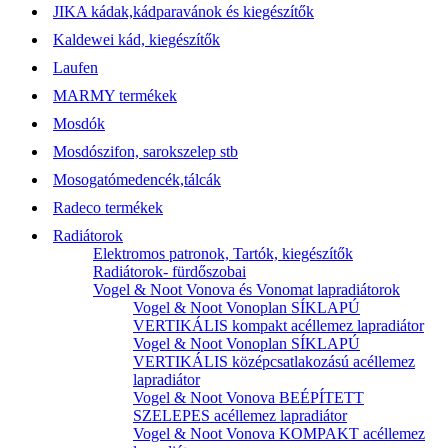
JIKA kádak,kádparavánok és kiegészítők
Kaldewei kád, kiegészítők
Laufen
MARMY termékek
Mosdók
Mosdószifon, sarokszelep stb
Mosogatómedencék,tálcák
Radeco termékek
Radiátorok
Elektromos patronok, Tartók, kiegészítők
Radiátorok- fürdőszobai
Vogel & Noot Vonova és Vonomat lapradiátorok
Vogel & Noot Vonoplan SÍKLAPÚ
VERTIKÁLIS kompakt acéllemez lapradiátor
Vogel & Noot Vonoplan SÍKLAPÚ
VERTIKÁLIS középcsatlakozású acéllemez
lapradiátor
Vogel & Noot Vonova BEÉPÍTETT
SZELEPES acéllemez lapradiátor
Vogel & Noot Vonova KOMPAKT acéllemez