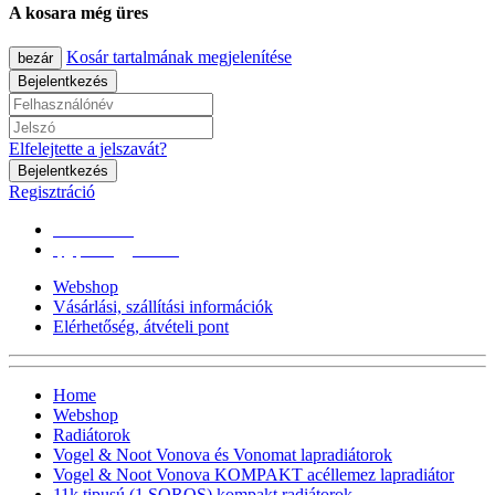
A kosara még üres
Kosár tartalmának megjelenítése
bezár
Bejelentkezés
Elfelejtette a jelszavát?
Bejelentkezés
Regisztráció
0670/365-7619
epgepoutlet@gmail.com
Webshop
Vásárlási, szállítási információk
Elérhetőség, átvételi pont
Home
Webshop
Radiátorok
Vogel & Noot Vonova és Vonomat lapradiátorok
Vogel & Noot Vonova KOMPAKT acéllemez lapradiátor
11k tipusú (1 SOROS) kompakt radiátorok