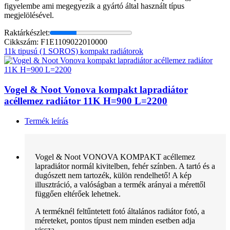
figyelembe ami megegyezik a gyártó által használt típus
megjelölésével.
Raktárkészlet:
Cikkszám: F1E1109022010000
11k tipusú (1 SOROS) kompakt radiátorok
Vogel & Noot Vonova kompakt lapradiátor
acéllemez radiátor 11K H=900 L=2200
Termék leírás
Vogel & Noot VONOVA KOMPAKT acéllemez
lapradiátor normál kivitelben, fehér színben. A tartó és a
dugószett nem tartozék, külön rendelhető! A kép
illusztráció, a valóságban a termék arányai a mérettől
függően eltérőek lehetnek.
A terméknél feltűntetett fotó általános radiátor fotó, a
méreteket, pontos típust nem minden esetben adja
vissza.