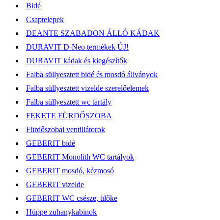
Bidé
Csaptelepek
DEANTE SZABADON ÁLLÓ KÁDAK
DURAVIT D-Neo termékek ÚJ!
DURAVIT kádak és kiegészítők
Falba süllyesztett bidé és mosdó állványok
Falba süllyesztett vizelde szerelőelemek
Falba süllyesztett wc tartály
FEKETE FÜRDŐSZOBA
Fürdőszobai ventillátorok
GEBERIT bidé
GEBERIT Monolith WC tartályok
GEBERIT mosdó, kézmosó
GEBERIT vizelde
GEBERIT WC csésze, ülőke
Hüppe zuhanykabinok