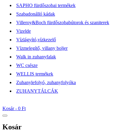
SAPHO fürdőszobai termékek
Szabadonálló kádak
Villeroy&Boch fürdőszobabútorok és szaniterek
Vizelde
Vízlágyító,vízkezelő
Vízmelegítő, villany boljer
Walk in zuhanyfalak
WC csésze
WELLIS termékek
Zuhanylefolyó, zuhanyfolyóka
ZUHANYTÁLCÁK
Kosár -
0 Ft
Kosár