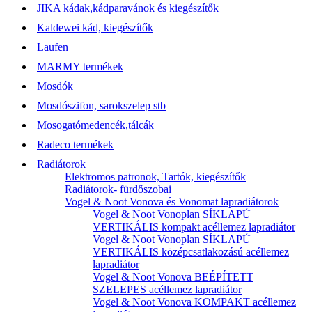
JIKA kádak,kádparavánok és kiegészítők
Kaldewei kád, kiegészítők
Laufen
MARMY termékek
Mosdók
Mosdószifon, sarokszelep stb
Mosogatómedencék,tálcák
Radeco termékek
Radiátorok
Elektromos patronok, Tartók, kiegészítők
Radiátorok- fürdőszobai
Vogel & Noot Vonova és Vonomat lapradiátorok
Vogel & Noot Vonoplan SÍKLAPÚ
VERTIKÁLIS kompakt acéllemez lapradiátor
Vogel & Noot Vonoplan SÍKLAPÚ
VERTIKÁLIS középcsatlakozású acéllemez
lapradiátor
Vogel & Noot Vonova BEÉPÍTETT
SZELEPES acéllemez lapradiátor
Vogel & Noot Vonova KOMPAKT acéllemez