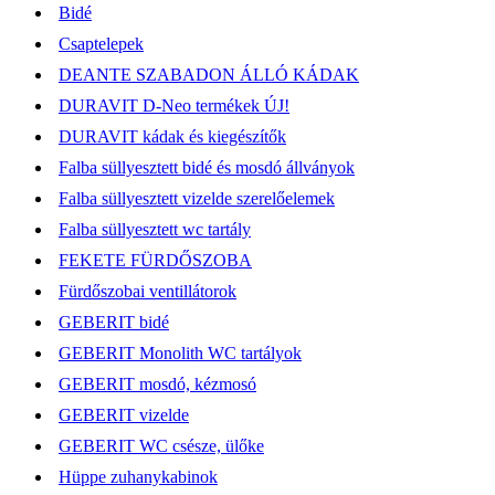
Bidé
Csaptelepek
DEANTE SZABADON ÁLLÓ KÁDAK
DURAVIT D-Neo termékek ÚJ!
DURAVIT kádak és kiegészítők
Falba süllyesztett bidé és mosdó állványok
Falba süllyesztett vizelde szerelőelemek
Falba süllyesztett wc tartály
FEKETE FÜRDŐSZOBA
Fürdőszobai ventillátorok
GEBERIT bidé
GEBERIT Monolith WC tartályok
GEBERIT mosdó, kézmosó
GEBERIT vizelde
GEBERIT WC csésze, ülőke
Hüppe zuhanykabinok