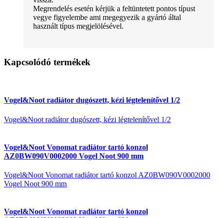
Megrendelés esetén kérjük a feltüntetett pontos típust
vegye figyelembe ami megegyezik a gyártó által
használt típus megjelölésével.
Kapcsolódó termékek
Vogel&Noot radiátor dugószett, kézi légtelenítővel 1/2
Vogel&Noot radiátor dugószett, kézi légtelenítővel 1/2
Vogel&Noot Vonomat radiátor tartó konzol
AZ0BW090V0002000 Vogel Noot 900 mm
Vogel&Noot Vonomat radiátor tartó konzol AZ0BW090V0002000
Vogel Noot 900 mm
Vogel&Noot Vonomat radiátor tartó konzol