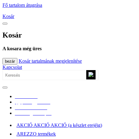
Fő tartalom átugrása
Kosár
Kosár
A kosara még üres
Kosár tartalmának megjelenítése
bezár
Kapcsolat
0670/365-7619
epgepoutlet@gmail.com
Vásárlási információk
Elérhetőség, átvételi pont
AKCIÓ AKCIÓ AKCIÓ (a készlet erejéig)
AREZZO termékek