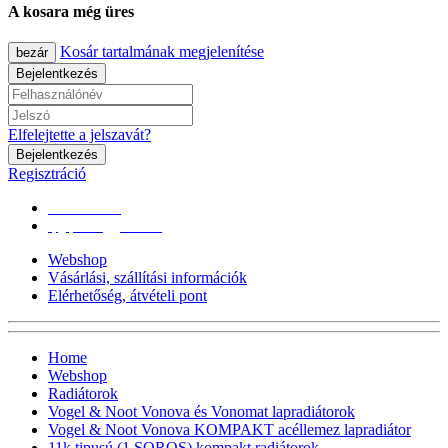
A kosara még üres
Kosár tartalmának megjelenítése
bezár
Bejelentkezés
Elfelejtette a jelszavát?
Bejelentkezés
Regisztráció
0670/365-7619
epgepoutlet@gmail.com
Webshop
Vásárlási, szállítási információk
Elérhetőség, átvételi pont
Home
Webshop
Radiátorok
Vogel & Noot Vonova és Vonomat lapradiátorok
Vogel & Noot Vonova KOMPAKT acéllemez lapradiátor
11k tipusú (1 SOROS) kompakt radiátorok