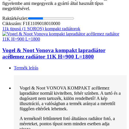
figyelembe ami megegyezik a gyártó által használt típus
megjelölésével.
Raktárkészlet:
Cikkszám: F1E1109018010000
11k tipusú (1 SOROS) kompakt radiátorok
Vogel & Noot Vonova kompakt lapradiátor
acéllemez radiátor 11K H=900 L=1800
Termék leírás
Vogel & Noot VONOVA KOMPAKT acéllemez
lapradiátor normál kivitelben, fehér színben. A tartó és a
dugószett nem tartozék, külön rendelhető! A kép
illusztráció, a valóságban a termék arányai a mérettől
függően eltérőek lehetnek.
A terméknél feltűntetett fotó általános radiátor fotó, a
méreteket, pontos típust nem minden esetben adja
vissza.