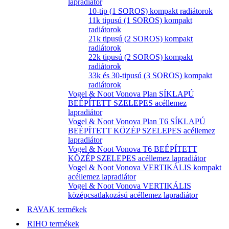
lapradiátor
10-tip (1 SOROS) kompakt radiátorok
11k tipusú (1 SOROS) kompakt
radiátorok
21k tipusú (2 SOROS) kompakt
radiátorok
22k tipusú (2 SOROS) kompakt
radiátorok
33k és 30-tipusú (3 SOROS) kompakt
radiátorok
Vogel & Noot Vonova Plan SÍKLAPÚ
BEÉPÍTETT SZELEPES acéllemez
lapradiátor
Vogel & Noot Vonova Plan T6 SÍKLAPÚ
BEÉPÍTETT KÖZÉP SZELEPES acéllemez
lapradiátor
Vogel & Noot Vonova T6 BEÉPÍTETT
KÖZÉP SZELEPES acéllemez lapradiátor
Vogel & Noot Vonova VERTIKÁLIS kompakt
acéllemez lapradiátor
Vogel & Noot Vonova VERTIKÁLIS
középcsatlakozású acéllemez lapradiátor
RAVAK termékek
RIHO termékek