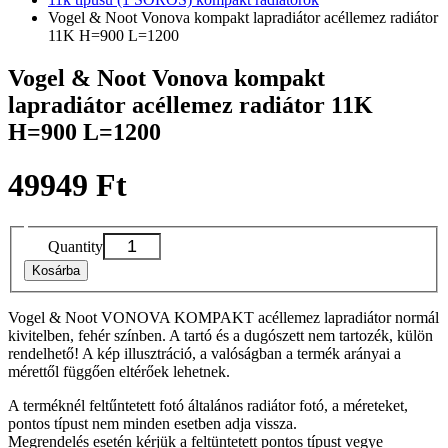
Vogel & Noot Vonova kompakt lapradiátor acéllemez radiátor
11K H=900 L=1200
Vogel & Noot Vonova kompakt
lapradiátor acéllemez radiátor 11K
H=900 L=1200
49949 Ft
Quantity
Kosárba
Vogel & Noot VONOVA KOMPAKT acéllemez lapradiátor normál
kivitelben, fehér színben. A tartó és a dugószett nem tartozék, külön
rendelhető! A kép illusztráció, a valóságban a termék arányai a
mérettől függően eltérőek lehetnek.
A terméknél feltűntetett fotó általános radiátor fotó, a méreteket,
pontos típust nem minden esetben adja vissza.
Megrendelés esetén kérjük a feltüntetett pontos típust vegye