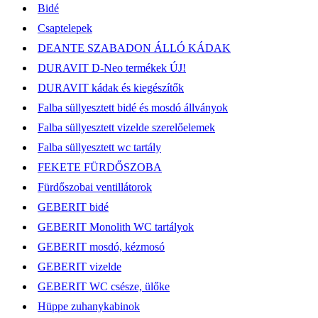
Bidé
Csaptelepek
DEANTE SZABADON ÁLLÓ KÁDAK
DURAVIT D-Neo termékek ÚJ!
DURAVIT kádak és kiegészítők
Falba süllyesztett bidé és mosdó állványok
Falba süllyesztett vizelde szerelőelemek
Falba süllyesztett wc tartály
FEKETE FÜRDŐSZOBA
Fürdőszobai ventillátorok
GEBERIT bidé
GEBERIT Monolith WC tartályok
GEBERIT mosdó, kézmosó
GEBERIT vizelde
GEBERIT WC csésze, ülőke
Hüppe zuhanykabinok