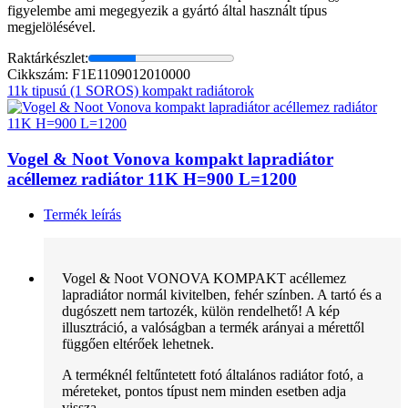
figyelembe ami megegyezik a gyártó által használt típus
megjelölésével.
Raktárkészlet:
Cikkszám: F1E1109012010000
11k tipusú (1 SOROS) kompakt radiátorok
Vogel & Noot Vonova kompakt lapradiátor
acéllemez radiátor 11K H=900 L=1200
Termék leírás
Vogel & Noot VONOVA KOMPAKT acéllemez
lapradiátor normál kivitelben, fehér színben. A tartó és a
dugószett nem tartozék, külön rendelhető! A kép
illusztráció, a valóságban a termék arányai a mérettől
függően eltérőek lehetnek.
A terméknél feltűntetett fotó általános radiátor fotó, a
méreteket, pontos típust nem minden esetben adja
vissza.