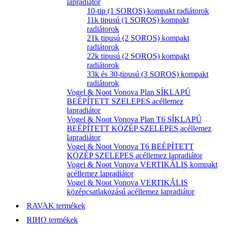
lapradiátor
10-tip (1 SOROS) kompakt radiátorok
11k tipusú (1 SOROS) kompakt
radiátorok
21k tipusú (2 SOROS) kompakt
radiátorok
22k tipusú (2 SOROS) kompakt
radiátorok
33k és 30-tipusú (3 SOROS) kompakt
radiátorok
Vogel & Noot Vonova Plan SÍKLAPÚ
BEÉPÍTETT SZELEPES acéllemez
lapradiátor
Vogel & Noot Vonova Plan T6 SÍKLAPÚ
BEÉPÍTETT KÖZÉP SZELEPES acéllemez
lapradiátor
Vogel & Noot Vonova T6 BEÉPÍTETT
KÖZÉP SZELEPES acéllemez lapradiátor
Vogel & Noot Vonova VERTIKÁLIS kompakt
acéllemez lapradiátor
Vogel & Noot Vonova VERTIKÁLIS
középcsatlakozású acéllemez lapradiátor
RAVAK termékek
RIHO termékek