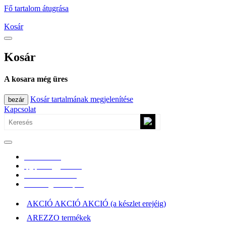
Fő tartalom átugrása
Kosár
Kosár
A kosara még üres
Kosár tartalmának megjelenítése
bezár
Kapcsolat
0670/365-7619
epgepoutlet@gmail.com
Vásárlási információk
Elérhetőség, átvételi pont
AKCIÓ AKCIÓ AKCIÓ (a készlet erejéig)
AREZZO termékek