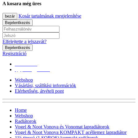
A kosara még üres
Kosár tartalmának megjelenítése
bezár
Bejelentkezés
Elfelejtette a jelszavát?
Bejelentkezés
Regisztráció
0670/365-7619
epgepoutlet@gmail.com
Webshop
Vásárlási, szállítási információk
Elérhetőség, átvételi pont
Home
Webshop
Radiátorok
Vogel & Noot Vonova és Vonomat lapradiátorok
Vogel & Noot Vonova KOMPAKT acéllemez lapradiátor
11k tipusú (1 SOROS) kompakt radiátorok