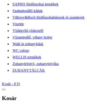
SAPHO fürdőszobai termékek
Szabadonálló kádak
Villeroy&Boch fürdőszobabútorok és szaniterek
Vizelde
Vízlágyító,vízkezelő
Vízmelegítő, villany boljer
Walk in zuhanyfalak
WC csésze
WELLIS termékek
Zuhanylefolyó, zuhanyfolyóka
ZUHANYTÁLCÁK
Kosár -
0 Ft
Kosár