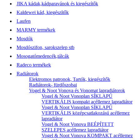
JIKA kádak,kádparavánok és kiegészítők
Kaldewei kád, kiegészítők
Laufen
MARMY termékek
Mosdók
Mosdószifon, sarokszelep stb
Mosogatómedencék,tálcák
Radeco termékek
Radiátorok
Elektromos patronok, Tartók, kiegészítők
Radiátorok- fürdőszobai
Vogel & Noot Vonova és Vonomat lapradiátorok
Vogel & Noot Vonoplan SÍKLAPÚ
VERTIKÁLIS kompakt acéllemez lapradiátor
Vogel & Noot Vonoplan SÍKLAPÚ
VERTIKÁLIS középcsatlakozású acéllemez
lapradiátor
Vogel & Noot Vonova BEÉPÍTETT
SZELEPES acéllemez lapradiátor
Vogel & Noot Vonova KOMPAKT acéllemez