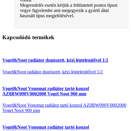
Megrendelés esetén kérjük a feltüntetett pontos típust
vegye figyelembe ami megegyezik a gyártó által
használt típus megjelölésével.
Kapcsolódó termékek
Vogel&Noot radiátor dugószett, kézi légtelenítővel 1/2
Vogel&Noot radiátor dugószett, kézi légtelenítővel 1/2
Vogel&Noot Vonomat radiátor tartó konzol
AZ0BW090V0002000 Vogel Noot 900 mm
Vogel&Noot Vonomat radiátor tartó konzol AZ0BW090V0002000
Vogel Noot 900 mm
Vogel&Noot Vonomat radiátor tartó konzol