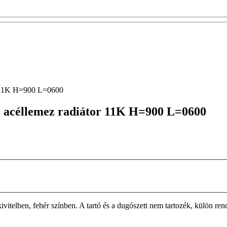
r 11K H=900 L=0600
r acéllemez radiátor 11K H=900 L=0600
n, fehér színben. A tartó és a dugószett nem tartozék, külön rendelh