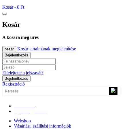
Kosár -
0 Ft
Kosár
A kosara még üres
Kosár tartalmának megjelenítése
bezár
Bejelentkezés
Elfelejtette a jelszavát?
Bejelentkezés
Regisztráció
0670/365-7619
epgepoutlet@gmail.com
Webshop
Vásárlási, szállítási információk