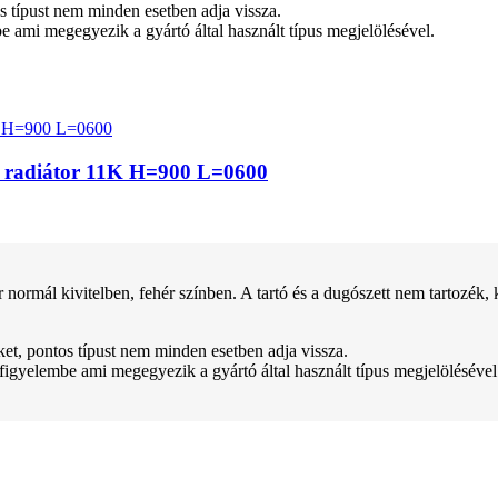
tos típust nem minden esetben adja vissza.
be ami megegyezik a gyártó által használt típus megjelölésével.
z radiátor 11K H=900 L=0600
kivitelben, fehér színben. A tartó és a dugószett nem tartozék, kül
teket, pontos típust nem minden esetben adja vissza.
 figyelembe ami megegyezik a gyártó által használt típus megjelölésével