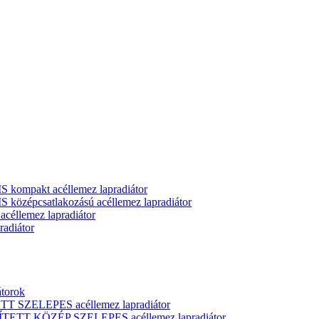
ompakt acéllemez lapradiátor
zépcsatlakozású acéllemez lapradiátor
llemez lapradiátor
adiátor
átorok
T SZELEPES acéllemez lapradiátor
ÍTETT KÖZÉP SZELEPES acéllemez lapradiátor