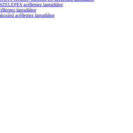
ELEPES acéllemez lapradiátor
lemez lapradiátor
zású acéllemez lapradiátor