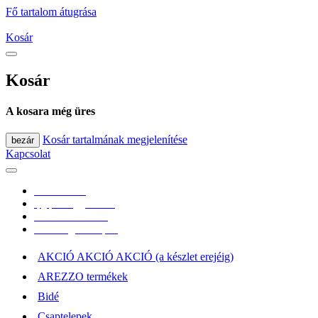
Fő tartalom átugrása
Kosár
Kosár
A kosara még üres
Kosár tartalmának megjelenítése
bezár
Kapcsolat
0670/365-7619
epgepoutlet@gmail.com
Vásárlási információk
Elérhetőség, átvételi pont
AKCIÓ AKCIÓ AKCIÓ (a készlet erejéig)
AREZZO termékek
Bidé
Csaptelepek