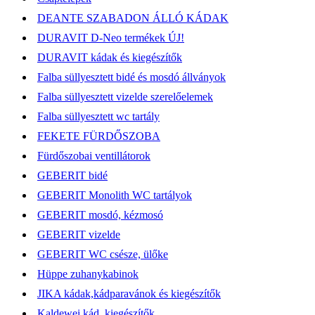
DEANTE SZABADON ÁLLÓ KÁDAK
DURAVIT D-Neo termékek ÚJ!
DURAVIT kádak és kiegészítők
Falba süllyesztett bidé és mosdó állványok
Falba süllyesztett vizelde szerelőelemek
Falba süllyesztett wc tartály
FEKETE FÜRDŐSZOBA
Fürdőszobai ventillátorok
GEBERIT bidé
GEBERIT Monolith WC tartályok
GEBERIT mosdó, kézmosó
GEBERIT vizelde
GEBERIT WC csésze, ülőke
Hüppe zuhanykabinok
JIKA kádak,kádparavánok és kiegészítők
Kaldewei kád, kiegészítők