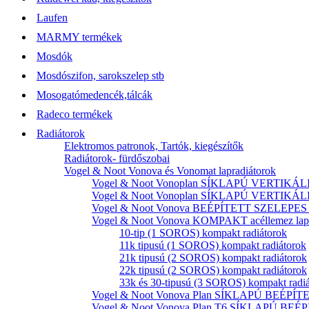
Laufen
MARMY termékek
Mosdók
Mosdószifon, sarokszelep stb
Mosogatómedencék,tálcák
Radeco termékek
Radiátorok
Elektromos patronok, Tartók, kiegészítők
Radiátorok- fürdőszobai
Vogel & Noot Vonova és Vonomat lapradiátorok
Vogel & Noot Vonoplan SÍKLAPÚ VERTIKÁLIS k
Vogel & Noot Vonoplan SÍKLAPÚ VERTIKÁLIS kö
Vogel & Noot Vonova BEÉPÍTETT SZELEPES acé
Vogel & Noot Vonova KOMPAKT acéllemez lapr
10-tip (1 SOROS) kompakt radiátorok
11k tipusú (1 SOROS) kompakt radiátorok
21k tipusú (2 SOROS) kompakt radiátorok
22k tipusú (2 SOROS) kompakt radiátorok
33k és 30-tipusú (3 SOROS) kompakt radi
Vogel & Noot Vonova Plan SÍKLAPÚ BEÉPÍTET
Vogel & Noot Vonova Plan T6 SÍKLAPÚ BEÉP