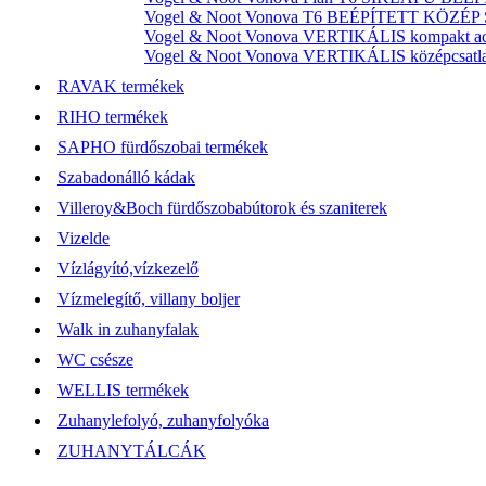
Vogel & Noot Vonova T6 BEÉPÍTETT KÖZÉP SZ
Vogel & Noot Vonova VERTIKÁLIS kompakt acél
Vogel & Noot Vonova VERTIKÁLIS középcsatlako
RAVAK termékek
RIHO termékek
SAPHO fürdőszobai termékek
Szabadonálló kádak
Villeroy&Boch fürdőszobabútorok és szaniterek
Vizelde
Vízlágyító,vízkezelő
Vízmelegítő, villany boljer
Walk in zuhanyfalak
WC csésze
WELLIS termékek
Zuhanylefolyó, zuhanyfolyóka
ZUHANYTÁLCÁK