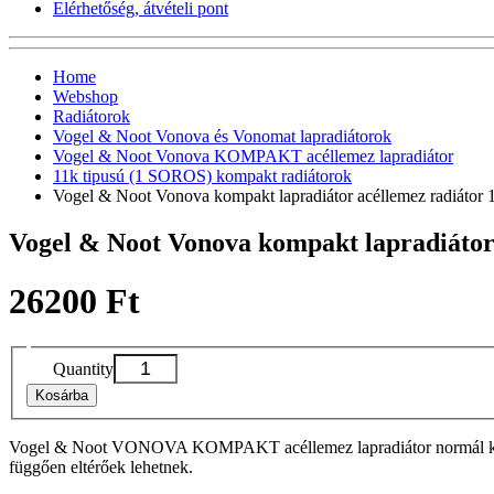
Elérhetőség, átvételi pont
Home
Webshop
Radiátorok
Vogel & Noot Vonova és Vonomat lapradiátorok
Vogel & Noot Vonova KOMPAKT acéllemez lapradiátor
11k tipusú (1 SOROS) kompakt radiátorok
Vogel & Noot Vonova kompakt lapradiátor acéllemez radiáto
Vogel & Noot Vonova kompakt lapradiáto
26200 Ft
Quantity
Kosárba
Vogel & Noot VONOVA KOMPAKT acéllemez lapradiátor normál kivitelbe
függően eltérőek lehetnek.