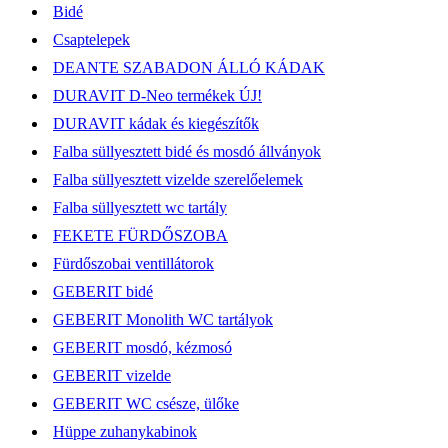
Bidé
Csaptelepek
DEANTE SZABADON ÁLLÓ KÁDAK
DURAVIT D-Neo termékek ÚJ!
DURAVIT kádak és kiegészítők
Falba süllyesztett bidé és mosdó állványok
Falba süllyesztett vizelde szerelőelemek
Falba süllyesztett wc tartály
FEKETE FÜRDŐSZOBA
Fürdőszobai ventillátorok
GEBERIT bidé
GEBERIT Monolith WC tartályok
GEBERIT mosdó, kézmosó
GEBERIT vizelde
GEBERIT WC csésze, ülőke
Hüppe zuhanykabinok