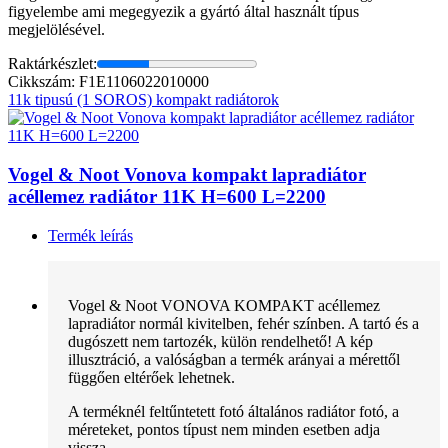
figyelembe ami megegyezik a gyártó által használt típus
megjelölésével.
Raktárkészlet:
Cikkszám: F1E1106022010000
11k tipusú (1 SOROS) kompakt radiátorok
Vogel & Noot Vonova kompakt lapradiátor
acéllemez radiátor 11K H=600 L=2200
Termék leírás
Vogel & Noot VONOVA KOMPAKT acéllemez
lapradiátor normál kivitelben, fehér színben. A tartó és a
dugószett nem tartozék, külön rendelhető! A kép
illusztráció, a valóságban a termék arányai a mérettől
függően eltérőek lehetnek.
A terméknél feltűntetett fotó általános radiátor fotó, a
méreteket, pontos típust nem minden esetben adja
vissza.