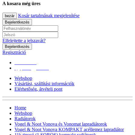
A kosara még üres
Kosár tartalmának megjelenítése
bezár
Bejelentkezés
Elfelejtette a jelszavát?
Bejelentkezés
Regisztráció
0670/365-7619
epgepoutlet@gmail.com
Webshop
Vásárlási, szállítási információk
Elérhetőség, átvételi pont
Home
Webshop
Radiátorok
Vogel & Noot Vonova és Vonomat lapradiátorok
Vogel & Noot Vonova KOMPAKT acéllemez lapradiátor
11k tipusú (1 SOROS) kompakt radiátorok