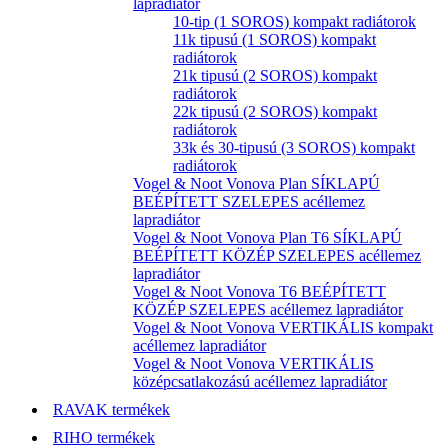
lapradiátor
10-tip (1 SOROS) kompakt radiátorok
11k tipusú (1 SOROS) kompakt
radiátorok
21k tipusú (2 SOROS) kompakt
radiátorok
22k tipusú (2 SOROS) kompakt
radiátorok
33k és 30-tipusú (3 SOROS) kompakt
radiátorok
Vogel & Noot Vonova Plan SÍKLAPÚ
BEÉPÍTETT SZELEPES acéllemez
lapradiátor
Vogel & Noot Vonova Plan T6 SÍKLAPÚ
BEÉPÍTETT KÖZÉP SZELEPES acéllemez
lapradiátor
Vogel & Noot Vonova T6 BEÉPÍTETT
KÖZÉP SZELEPES acéllemez lapradiátor
Vogel & Noot Vonova VERTIKÁLIS kompakt
acéllemez lapradiátor
Vogel & Noot Vonova VERTIKÁLIS
középcsatlakozású acéllemez lapradiátor
RAVAK termékek
RIHO termékek