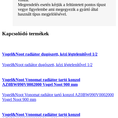
Megrendelés esetén kérjük a feltüntetett pontos típust
vegye figyelembe ami megegyezik a gyártó által
használt típus megjelölésével.
Kapcsolódó termékek
Vogel&Noot radiátor dugószett, kézi légtelenítővel 1/2
Vogel&Noot radiátor dugószett, kézi légtelenítővel 1/2
Vogel&Noot Vonomat radiátor tartó konzol
AZ0BW090V0002000 Vogel Noot 900 mm
Vogel&Noot Vonomat radiátor tartó konzol AZ0BW090V0002000
Vogel Noot 900 mm
Vogel&Noot Vonomat radiátor tartó konzol