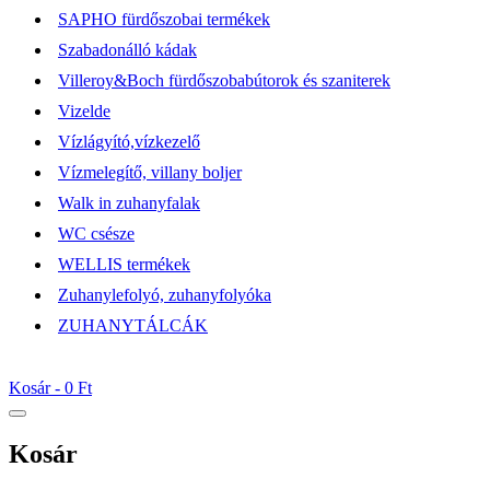
SAPHO fürdőszobai termékek
Szabadonálló kádak
Villeroy&Boch fürdőszobabútorok és szaniterek
Vizelde
Vízlágyító,vízkezelő
Vízmelegítő, villany boljer
Walk in zuhanyfalak
WC csésze
WELLIS termékek
Zuhanylefolyó, zuhanyfolyóka
ZUHANYTÁLCÁK
Kosár -
0 Ft
Kosár