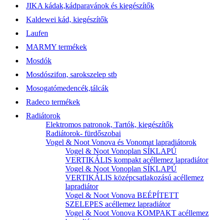
JIKA kádak,kádparavánok és kiegészítők
Kaldewei kád, kiegészítők
Laufen
MARMY termékek
Mosdók
Mosdószifon, sarokszelep stb
Mosogatómedencék,tálcák
Radeco termékek
Radiátorok
Elektromos patronok, Tartók, kiegészítők
Radiátorok- fürdőszobai
Vogel & Noot Vonova és Vonomat lapradiátorok
Vogel & Noot Vonoplan SÍKLAPÚ
VERTIKÁLIS kompakt acéllemez lapradiátor
Vogel & Noot Vonoplan SÍKLAPÚ
VERTIKÁLIS középcsatlakozású acéllemez
lapradiátor
Vogel & Noot Vonova BEÉPÍTETT
SZELEPES acéllemez lapradiátor
Vogel & Noot Vonova KOMPAKT acéllemez