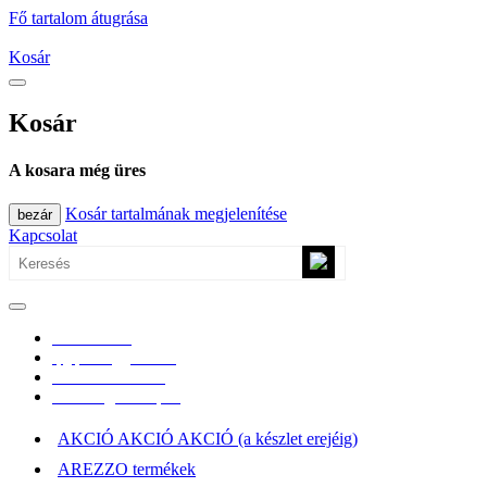
Fő tartalom átugrása
Kosár
Kosár
A kosara még üres
Kosár tartalmának megjelenítése
bezár
Kapcsolat
0670/365-7619
epgepoutlet@gmail.com
Vásárlási információk
Elérhetőség, átvételi pont
AKCIÓ AKCIÓ AKCIÓ (a készlet erejéig)
AREZZO termékek