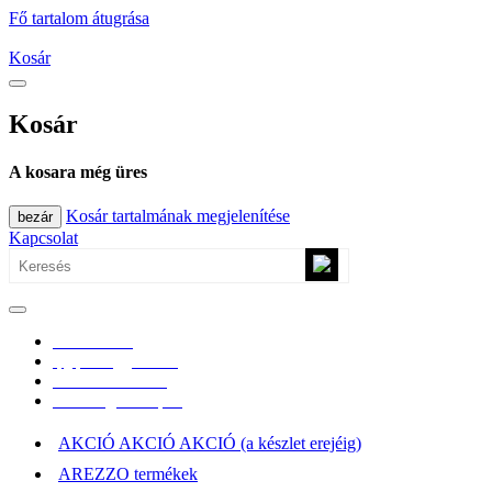
Fő tartalom átugrása
Kosár
Kosár
A kosara még üres
Kosár tartalmának megjelenítése
bezár
Kapcsolat
0670/365-7619
epgepoutlet@gmail.com
Vásárlási információk
Elérhetőség, átvételi pont
AKCIÓ AKCIÓ AKCIÓ (a készlet erejéig)
AREZZO termékek