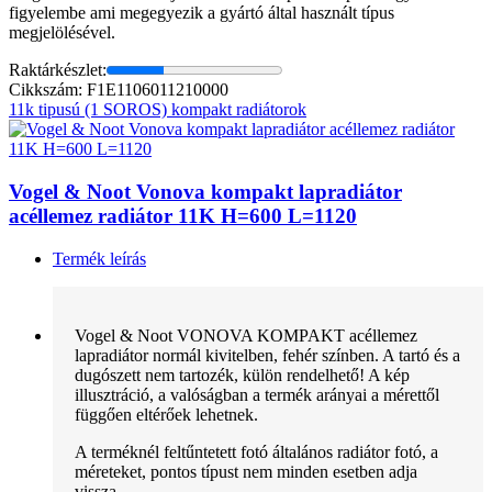
figyelembe ami megegyezik a gyártó által használt típus
megjelölésével.
Raktárkészlet:
Cikkszám: F1E1106011210000
11k tipusú (1 SOROS) kompakt radiátorok
Vogel & Noot Vonova kompakt lapradiátor
acéllemez radiátor 11K H=600 L=1120
Termék leírás
Vogel & Noot VONOVA KOMPAKT acéllemez
lapradiátor normál kivitelben, fehér színben. A tartó és a
dugószett nem tartozék, külön rendelhető! A kép
illusztráció, a valóságban a termék arányai a mérettől
függően eltérőek lehetnek.
A terméknél feltűntetett fotó általános radiátor fotó, a
méreteket, pontos típust nem minden esetben adja
vissza.