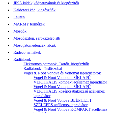
JIKA kádak,kádparavánok és kiegészítők
Kaldewei kád, kiegészítők
Laufen
MARMY termékek
Mosdók
Mosdószifon, sarokszelep stb
Mosogatómedencék,tálcák
Radeco termékek
Radiátorok
Elektromos patronok, Tartók, kiegészítők
Radiátorok- fürdőszobai
Vogel & Noot Vonova és Vonomat lapradiátorok
Vogel & Noot Vonoplan SÍKLAPÚ
VERTIKÁLIS kompakt acéllemez lapradiátor
Vogel & Noot Vonoplan SÍKLAPÚ
VERTIKÁLIS középcsatlakozású acéllemez
lapradiátor
Vogel & Noot Vonova BEÉPÍTETT
SZELEPES acéllemez lapradiátor
Vogel & Noot Vonova KOMPAKT acéllemez