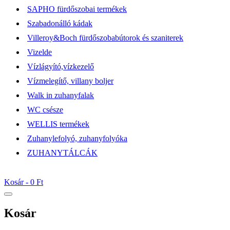
SAPHO fürdőszobai termékek
Szabadonálló kádak
Villeroy&Boch fürdőszobabútorok és szaniterek
Vizelde
Vízlágyító,vízkezelő
Vízmelegítő, villany boljer
Walk in zuhanyfalak
WC csésze
WELLIS termékek
Zuhanylefolyó, zuhanyfolyóka
ZUHANYTÁLCÁK
Kosár -
0 Ft
Kosár