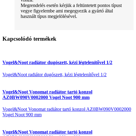
Megrendelés esetén kérjük a feltüntetett pontos típust
vegye figyelembe ami megegyezik a gyártó által
használt típus megjelölésével.
Kapcsolódó termékek
Vogel&Noot radiátor dugószett, kézi légtelenítővel 1/2
Vogel&Noot radiátor dugószett, kézi légtelenítővel 1/2
Vogel&Noot Vonomat radiátor tartó konzol
AZ0BW090V0002000 Vogel Noot 900 mm
Vogel&Noot Vonomat radiátor tartó konzol AZ0BW090V0002000
Vogel Noot 900 mm
Vogel&Noot Vonomat radiátor tartó konzol