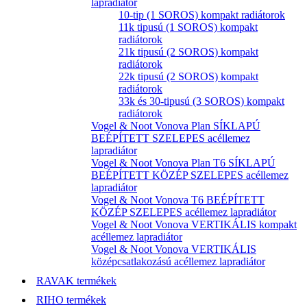
lapradiátor
10-tip (1 SOROS) kompakt radiátorok
11k tipusú (1 SOROS) kompakt
radiátorok
21k tipusú (2 SOROS) kompakt
radiátorok
22k tipusú (2 SOROS) kompakt
radiátorok
33k és 30-tipusú (3 SOROS) kompakt
radiátorok
Vogel & Noot Vonova Plan SÍKLAPÚ
BEÉPÍTETT SZELEPES acéllemez
lapradiátor
Vogel & Noot Vonova Plan T6 SÍKLAPÚ
BEÉPÍTETT KÖZÉP SZELEPES acéllemez
lapradiátor
Vogel & Noot Vonova T6 BEÉPÍTETT
KÖZÉP SZELEPES acéllemez lapradiátor
Vogel & Noot Vonova VERTIKÁLIS kompakt
acéllemez lapradiátor
Vogel & Noot Vonova VERTIKÁLIS
középcsatlakozású acéllemez lapradiátor
RAVAK termékek
RIHO termékek