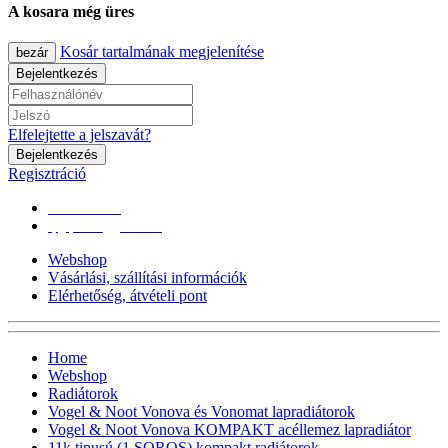
A kosara még üres
Kosár tartalmának megjelenítése
bezár
Bejelentkezés
Elfelejtette a jelszavát?
Bejelentkezés
Regisztráció
0670/365-7619
epgepoutlet@gmail.com
Webshop
Vásárlási, szállítási információk
Elérhetőség, átvételi pont
Home
Webshop
Radiátorok
Vogel & Noot Vonova és Vonomat lapradiátorok
Vogel & Noot Vonova KOMPAKT acéllemez lapradiátor
11k tipusú (1 SOROS) kompakt radiátorok