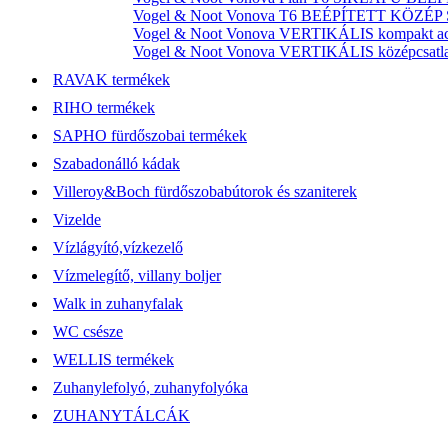
Vogel & Noot Vonova T6 BEÉPÍTETT KÖZÉP SZ
Vogel & Noot Vonova VERTIKÁLIS kompakt acél
Vogel & Noot Vonova VERTIKÁLIS középcsatlako
RAVAK termékek
RIHO termékek
SAPHO fürdőszobai termékek
Szabadonálló kádak
Villeroy&Boch fürdőszobabútorok és szaniterek
Vizelde
Vízlágyító,vízkezelő
Vízmelegítő, villany boljer
Walk in zuhanyfalak
WC csésze
WELLIS termékek
Zuhanylefolyó, zuhanyfolyóka
ZUHANYTÁLCÁK