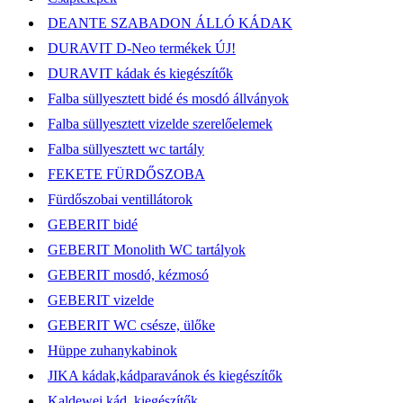
DEANTE SZABADON ÁLLÓ KÁDAK
DURAVIT D-Neo termékek ÚJ!
DURAVIT kádak és kiegészítők
Falba süllyesztett bidé és mosdó állványok
Falba süllyesztett vizelde szerelőelemek
Falba süllyesztett wc tartály
FEKETE FÜRDŐSZOBA
Fürdőszobai ventillátorok
GEBERIT bidé
GEBERIT Monolith WC tartályok
GEBERIT mosdó, kézmosó
GEBERIT vizelde
GEBERIT WC csésze, ülőke
Hüppe zuhanykabinok
JIKA kádak,kádparavánok és kiegészítők
Kaldewei kád, kiegészítők