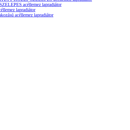
ELEPES acéllemez lapradiátor
lemez lapradiátor
zású acéllemez lapradiátor