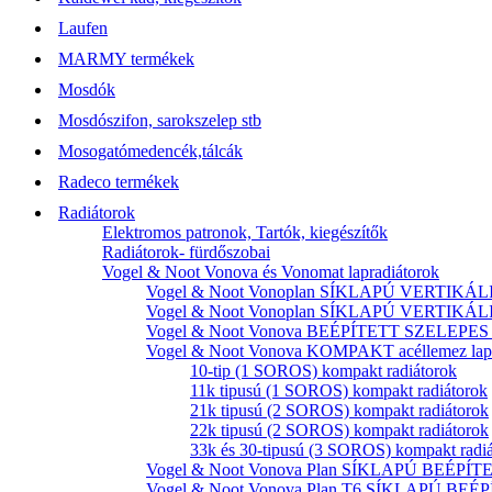
Laufen
MARMY termékek
Mosdók
Mosdószifon, sarokszelep stb
Mosogatómedencék,tálcák
Radeco termékek
Radiátorok
Elektromos patronok, Tartók, kiegészítők
Radiátorok- fürdőszobai
Vogel & Noot Vonova és Vonomat lapradiátorok
Vogel & Noot Vonoplan SÍKLAPÚ VERTIKÁLIS k
Vogel & Noot Vonoplan SÍKLAPÚ VERTIKÁLIS kö
Vogel & Noot Vonova BEÉPÍTETT SZELEPES acé
Vogel & Noot Vonova KOMPAKT acéllemez lapr
10-tip (1 SOROS) kompakt radiátorok
11k tipusú (1 SOROS) kompakt radiátorok
21k tipusú (2 SOROS) kompakt radiátorok
22k tipusú (2 SOROS) kompakt radiátorok
33k és 30-tipusú (3 SOROS) kompakt radi
Vogel & Noot Vonova Plan SÍKLAPÚ BEÉPÍTET
Vogel & Noot Vonova Plan T6 SÍKLAPÚ BEÉP