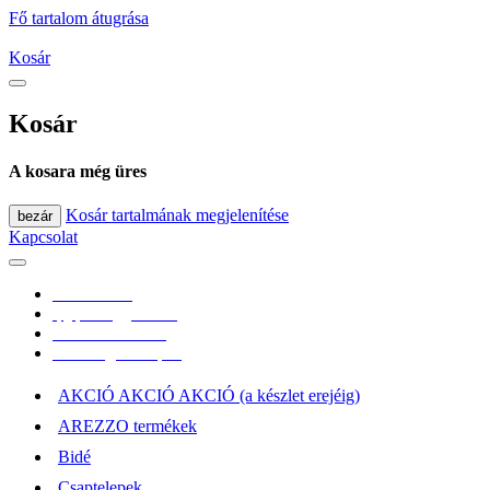
Fő tartalom átugrása
Kosár
Kosár
A kosara még üres
Kosár tartalmának megjelenítése
bezár
Kapcsolat
0670/365-7619
epgepoutlet@gmail.com
Vásárlási információk
Elérhetőség, átvételi pont
AKCIÓ AKCIÓ AKCIÓ (a készlet erejéig)
AREZZO termékek
Bidé
Csaptelepek