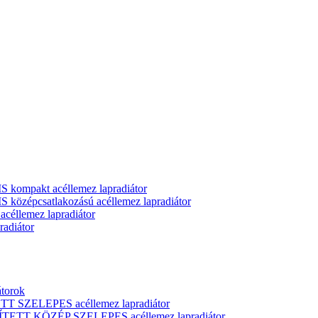
ompakt acéllemez lapradiátor
zépcsatlakozású acéllemez lapradiátor
llemez lapradiátor
adiátor
átorok
T SZELEPES acéllemez lapradiátor
ÍTETT KÖZÉP SZELEPES acéllemez lapradiátor