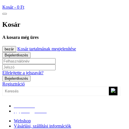
Kosár -
0 Ft
Kosár
A kosara még üres
Kosár tartalmának megjelenítése
bezár
Bejelentkezés
Elfelejtette a jelszavát?
Bejelentkezés
Regisztráció
0670/365-7619
epgepoutlet@gmail.com
Webshop
Vásárlási, szállítási információk