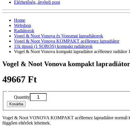
Elérhetőség, átvételi pont
Home
Webshop
Radiátorok
Vogel & Noot Vonova és Vonomat lapradiátorok
Vogel & Noot Vonova KOMPAKT acéllemez lapradiátor
11k tipusú (1 SOROS) kompakt radiátorok
Vogel & Noot Vonova kompakt lapradiátor acéllemez radiáto
Vogel & Noot Vonova kompakt lapradiáto
49667 Ft
Quantity
Kosárba
Vogel & Noot VONOVA KOMPAKT acéllemez lapradiátor normál kivitelbe
függően eltérőek lehetnek.