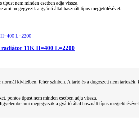
tos típust nem minden esetben adja vissza.
be ami megegyezik a gyártó által használt típus megjelölésével.
z radiátor 11K H=400 L=2200
kivitelben, fehér színben. A tartó és a dugószett nem tartozék, kül
teket, pontos típust nem minden esetben adja vissza.
 figyelembe ami megegyezik a gyártó által használt típus megjelölésével