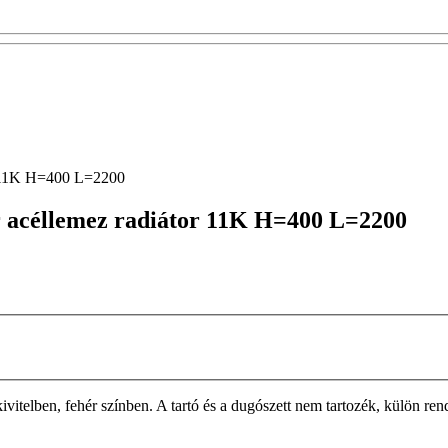
r 11K H=400 L=2200
r acéllemez radiátor 11K H=400 L=2200
n, fehér színben. A tartó és a dugószett nem tartozék, külön rendelh