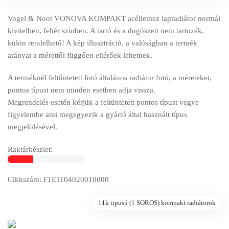
Vogel & Noot VONOVA KOMPAKT acéllemez lapradiátor normál
kivitelben, fehér színben. A tartó és a dugószett nem tartozék,
külön rendelhető! A kép illusztráció, a valóságban a termék
arányai a mérettől függően eltérőek lehetnek.
A terméknél feltűntetett fotó általános radiátor fotó, a méreteket,
pontos típust nem minden esetben adja vissza.
Megrendelés esetén kérjük a feltüntetett pontos típust vegye
figyelembe ami megegyezik a gyártó által használt típus
megjelölésével.
Raktárkészlet:
Cikkszám: F1E1104020010000
11k tipusú (1 SOROS) kompakt radiátorok