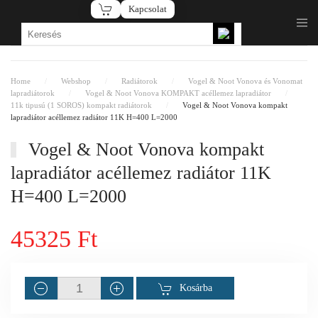
Kapcsolat
Fő tartalom átugrása
Home
Webshop
Radiátorok
Vogel & Noot Vonova és Vonomat
lapradiátorok
Vogel & Noot Vonova KOMPAKT acéllemez lapradiátor
11k tipusú (1 SOROS) kompakt radiátorok
Vogel & Noot Vonova kompakt
lapradiátor acéllemez radiátor 11K H=400 L=2000
Vogel & Noot Vonova kompakt
lapradiátor acéllemez radiátor 11K
H=400 L=2000
45325 Ft
Kosárba