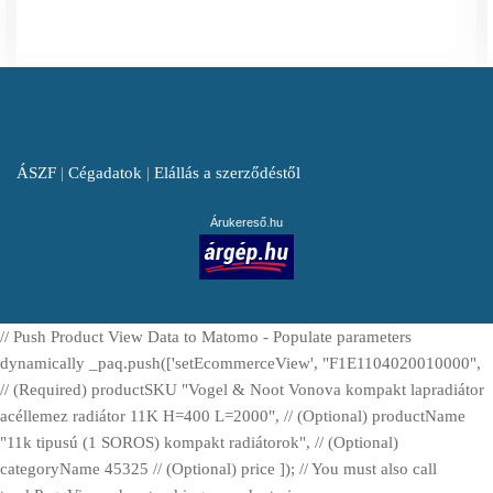
ÁSZF
|
Cégadatok
|
Elállás a szerződéstől
Árukereső.hu
// Push Product View Data to Matomo - Populate parameters
dynamically _paq.push(['setEcommerceView', "F1E1104020010000",
// (Required) productSKU "Vogel & Noot Vonova kompakt lapradiátor
acéllemez radiátor 11K H=400 L=2000", // (Optional) productName
"11k tipusú (1 SOROS) kompakt radiátorok", // (Optional)
categoryName 45325 // (Optional) price ]); // You must also call