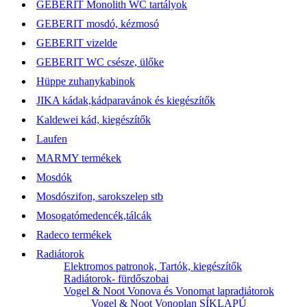
GEBERIT Monolith WC tartályok
GEBERIT mosdó, kézmosó
GEBERIT vizelde
GEBERIT WC csésze, ülőke
Hüppe zuhanykabinok
JIKA kádak,kádparavánok és kiegészítők
Kaldewei kád, kiegészítők
Laufen
MARMY termékek
Mosdók
Mosdószifon, sarokszelep stb
Mosogatómedencék,tálcák
Radeco termékek
Radiátorok
Elektromos patronok, Tartók, kiegészítők
Radiátorok- fürdőszobai
Vogel & Noot Vonova és Vonomat lapradiátorok
Vogel & Noot Vonoplan SÍKLAPÚ