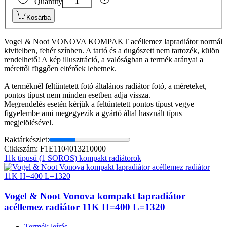
Quantity
Kosárba
Vogel & Noot VONOVA KOMPAKT acéllemez lapradiátor normál
kivitelben, fehér színben. A tartó és a dugószett nem tartozék, külön
rendelhető! A kép illusztráció, a valóságban a termék arányai a
mérettől függően eltérőek lehetnek.
A terméknél feltűntetett fotó általános radiátor fotó, a méreteket,
pontos típust nem minden esetben adja vissza.
Megrendelés esetén kérjük a feltüntetett pontos típust vegye
figyelembe ami megegyezik a gyártó által használt típus
megjelölésével.
Raktárkészlet:
Cikkszám: F1E1104013210000
11k tipusú (1 SOROS) kompakt radiátorok
Vogel & Noot Vonova kompakt lapradiátor
acéllemez radiátor 11K H=400 L=1320
Termék leírás