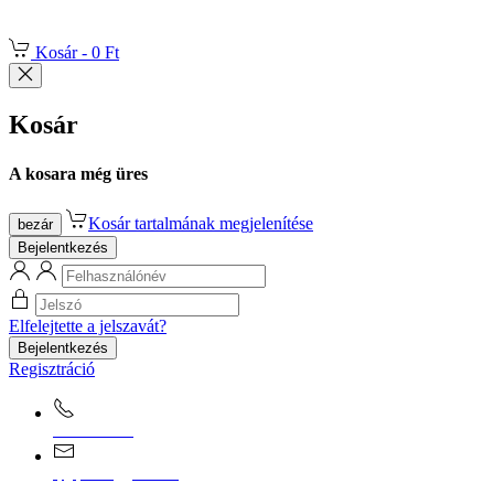
Kosár -
0 Ft
Kosár
A kosara még üres
Kosár tartalmának megjelenítése
bezár
Bejelentkezés
Elfelejtette a jelszavát?
Bejelentkezés
Regisztráció
0670/365-7619
epgepoutlet@gmail.com