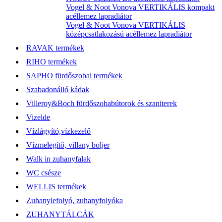
Vogel & Noot Vonova VERTIKÁLIS kompakt
acéllemez lapradiátor
Vogel & Noot Vonova VERTIKÁLIS
középcsatlakozású acéllemez lapradiátor
RAVAK termékek
RIHO termékek
SAPHO fürdőszobai termékek
Szabadonálló kádak
Villeroy&Boch fürdőszobabútorok és szaniterek
Vizelde
Vízlágyító,vízkezelő
Vízmelegítő, villany boljer
Walk in zuhanyfalak
WC csésze
WELLIS termékek
Zuhanylefolyó, zuhanyfolyóka
ZUHANYTÁLCÁK