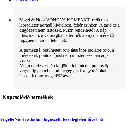
Vogel & Noot VONOVA KOMPAKT acéllemez
lapradiátor normál kivitelben, fehér színben. A tartó és a
dugószett nem tartozék, külön rendelhető! A kép
illusztráció, a valóságban a termék arányai a mérettől
függően eltérőek lehetnek.
A terméknél feltűntetett fotó általános radiátor fotó, a
méreteket, pontos típust nem minden esetben adja
vissza.
Megrendelés esetén kérjük a feltüntetett pontos típust
vegye figyelembe ami megegyezik a gyártó által
használt típus megjelölésével.
Kapcsolódó termékek
Vogel&Noot radiátor dugószett, kézi légtelenítővel 1/2