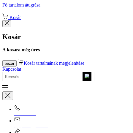
Fő tartalom átugrása
Kosár
Kosár
A kosara még üres
Kosár tartalmának megjelenítése
bezár
Kapcsolat
0670/365-7619
epgepoutlet@gmail.com