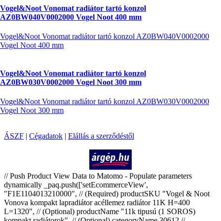
Vogel&Noot Vonomat radiátor tartó konzol
AZ0BW040V0002000 Vogel Noot 400 mm
Vogel&Noot Vonomat radiátor tartó konzol AZ0BW040V0002000
Vogel Noot 400 mm
Vogel&Noot Vonomat radiátor tartó konzol
AZ0BW030V0002000 Vogel Noot 300 mm
Vogel&Noot Vonomat radiátor tartó konzol AZ0BW030V0002000
Vogel Noot 300 mm
ÁSZF
|
Cégadatok
|
Elállás a szerződéstől
Árukereső.hu
// Push Product View Data to Matomo - Populate parameters
dynamically _paq.push(['setEcommerceView',
"F1E1104013210000", // (Required) productSKU "Vogel & Noot
Vonova kompakt lapradiátor acéllemez radiátor 11K H=400
L=1320", // (Optional) productName "11k tipusú (1 SOROS)
kompakt radiátorok", // (Optional) categoryName 30612 //