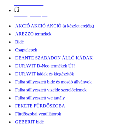
Vásárlási információk
Elérhetőség, átvételi pont
AKCIÓ AKCIÓ AKCIÓ (a készlet erejéig)
AREZZO termékek
Bidé
Csaptelepek
DEANTE SZABADON ÁLLÓ KÁDAK
DURAVIT D-Neo termékek ÚJ!
DURAVIT kádak és kiegészítők
Falba süllyesztett bidé és mosdó állványok
Falba süllyesztett vizelde szerelőelemek
Falba süllyesztett wc tartály
FEKETE FÜRDŐSZOBA
Fürdőszobai ventillátorok
GEBERIT bidé