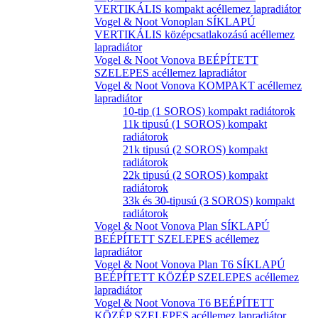
VERTIKÁLIS kompakt acéllemez lapradiátor
Vogel & Noot Vonoplan SÍKLAPÚ
VERTIKÁLIS középcsatlakozású acéllemez
lapradiátor
Vogel & Noot Vonova BEÉPÍTETT
SZELEPES acéllemez lapradiátor
Vogel & Noot Vonova KOMPAKT acéllemez
lapradiátor
10-tip (1 SOROS) kompakt radiátorok
11k tipusú (1 SOROS) kompakt
radiátorok
21k tipusú (2 SOROS) kompakt
radiátorok
22k tipusú (2 SOROS) kompakt
radiátorok
33k és 30-tipusú (3 SOROS) kompakt
radiátorok
Vogel & Noot Vonova Plan SÍKLAPÚ
BEÉPÍTETT SZELEPES acéllemez
lapradiátor
Vogel & Noot Vonova Plan T6 SÍKLAPÚ
BEÉPÍTETT KÖZÉP SZELEPES acéllemez
lapradiátor
Vogel & Noot Vonova T6 BEÉPÍTETT
KÖZÉP SZELEPES acéllemez lapradiátor