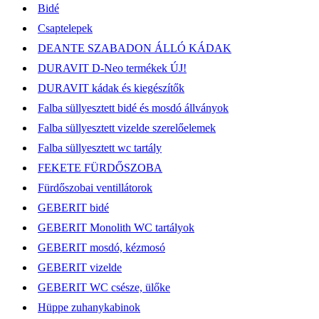
Bidé
Csaptelepek
DEANTE SZABADON ÁLLÓ KÁDAK
DURAVIT D-Neo termékek ÚJ!
DURAVIT kádak és kiegészítők
Falba süllyesztett bidé és mosdó állványok
Falba süllyesztett vizelde szerelőelemek
Falba süllyesztett wc tartály
FEKETE FÜRDŐSZOBA
Fürdőszobai ventillátorok
GEBERIT bidé
GEBERIT Monolith WC tartályok
GEBERIT mosdó, kézmosó
GEBERIT vizelde
GEBERIT WC csésze, ülőke
Hüppe zuhanykabinok