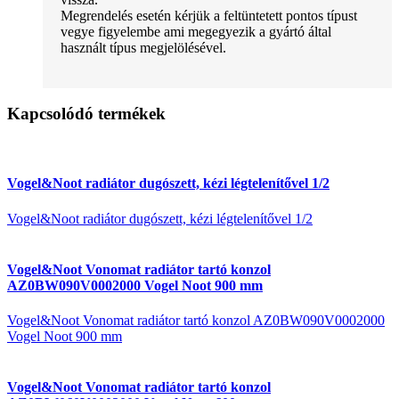
Megrendelés esetén kérjük a feltüntetett pontos típust
vegye figyelembe ami megegyezik a gyártó által
használt típus megjelölésével.
Kapcsolódó termékek
Vogel&Noot radiátor dugószett, kézi légtelenítővel 1/2
Vogel&Noot radiátor dugószett, kézi légtelenítővel 1/2
Vogel&Noot Vonomat radiátor tartó konzol
AZ0BW090V0002000 Vogel Noot 900 mm
Vogel&Noot Vonomat radiátor tartó konzol AZ0BW090V0002000
Vogel Noot 900 mm
Vogel&Noot Vonomat radiátor tartó konzol