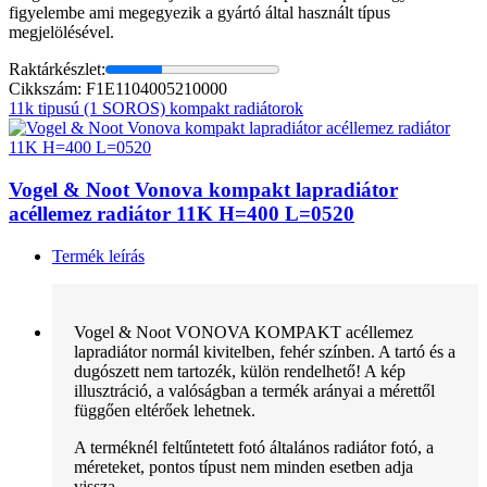
figyelembe ami megegyezik a gyártó által használt típus
megjelölésével.
Raktárkészlet:
Cikkszám: F1E1104005210000
11k tipusú (1 SOROS) kompakt radiátorok
Vogel & Noot Vonova kompakt lapradiátor
acéllemez radiátor 11K H=400 L=0520
Termék leírás
Vogel & Noot VONOVA KOMPAKT acéllemez
lapradiátor normál kivitelben, fehér színben. A tartó és a
dugószett nem tartozék, külön rendelhető! A kép
illusztráció, a valóságban a termék arányai a mérettől
függően eltérőek lehetnek.
A terméknél feltűntetett fotó általános radiátor fotó, a
méreteket, pontos típust nem minden esetben adja
vissza.