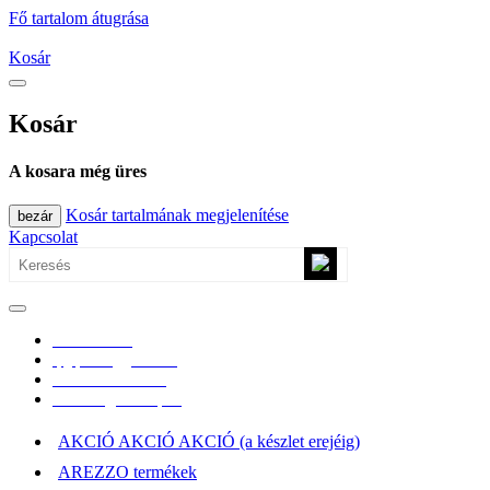
Fő tartalom átugrása
Kosár
Kosár
A kosara még üres
Kosár tartalmának megjelenítése
bezár
Kapcsolat
0670/365-7619
epgepoutlet@gmail.com
Vásárlási információk
Elérhetőség, átvételi pont
AKCIÓ AKCIÓ AKCIÓ (a készlet erejéig)
AREZZO termékek