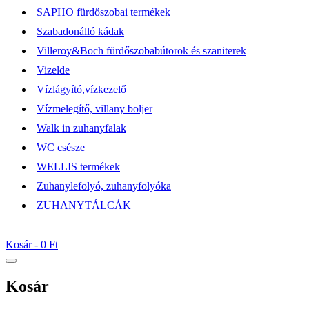
SAPHO fürdőszobai termékek
Szabadonálló kádak
Villeroy&Boch fürdőszobabútorok és szaniterek
Vizelde
Vízlágyító,vízkezelő
Vízmelegítő, villany boljer
Walk in zuhanyfalak
WC csésze
WELLIS termékek
Zuhanylefolyó, zuhanyfolyóka
ZUHANYTÁLCÁK
Kosár -
0 Ft
Kosár