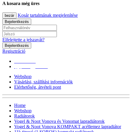
A kosara még üres
Kosár tartalmának megjelenítése
bezár
Bejelentkezés
Elfelejtette a jelszavát?
Bejelentkezés
Regisztráció
0670/365-7619
epgepoutlet@gmail.com
Webshop
Vásárlási, szállítási információk
Elérhetőség, átvételi pont
Home
Webshop
Radiátorok
Vogel & Noot Vonova és Vonomat lapradiátorok
Vogel & Noot Vonova KOMPAKT acéllemez lapradiátor
11k tipusú (1 SOROS) kompakt radiátorok