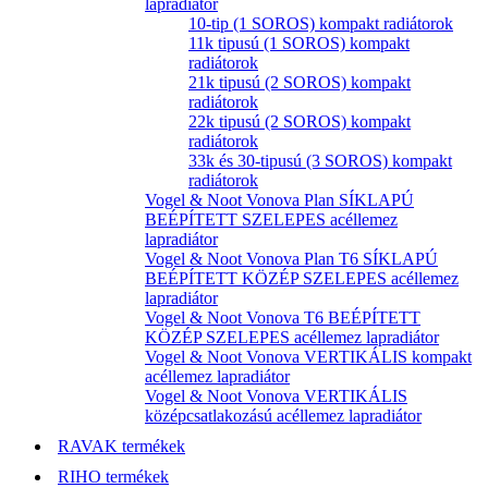
lapradiátor
10-tip (1 SOROS) kompakt radiátorok
11k tipusú (1 SOROS) kompakt
radiátorok
21k tipusú (2 SOROS) kompakt
radiátorok
22k tipusú (2 SOROS) kompakt
radiátorok
33k és 30-tipusú (3 SOROS) kompakt
radiátorok
Vogel & Noot Vonova Plan SÍKLAPÚ
BEÉPÍTETT SZELEPES acéllemez
lapradiátor
Vogel & Noot Vonova Plan T6 SÍKLAPÚ
BEÉPÍTETT KÖZÉP SZELEPES acéllemez
lapradiátor
Vogel & Noot Vonova T6 BEÉPÍTETT
KÖZÉP SZELEPES acéllemez lapradiátor
Vogel & Noot Vonova VERTIKÁLIS kompakt
acéllemez lapradiátor
Vogel & Noot Vonova VERTIKÁLIS
középcsatlakozású acéllemez lapradiátor
RAVAK termékek
RIHO termékek