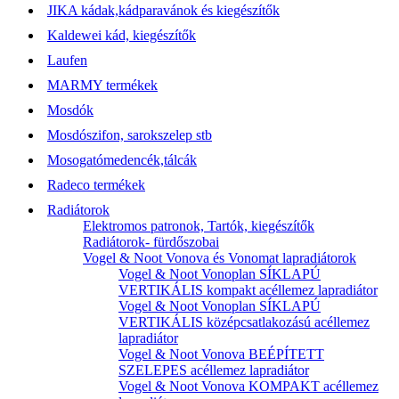
JIKA kádak,kádparavánok és kiegészítők
Kaldewei kád, kiegészítők
Laufen
MARMY termékek
Mosdók
Mosdószifon, sarokszelep stb
Mosogatómedencék,tálcák
Radeco termékek
Radiátorok
Elektromos patronok, Tartók, kiegészítők
Radiátorok- fürdőszobai
Vogel & Noot Vonova és Vonomat lapradiátorok
Vogel & Noot Vonoplan SÍKLAPÚ
VERTIKÁLIS kompakt acéllemez lapradiátor
Vogel & Noot Vonoplan SÍKLAPÚ
VERTIKÁLIS középcsatlakozású acéllemez
lapradiátor
Vogel & Noot Vonova BEÉPÍTETT
SZELEPES acéllemez lapradiátor
Vogel & Noot Vonova KOMPAKT acéllemez