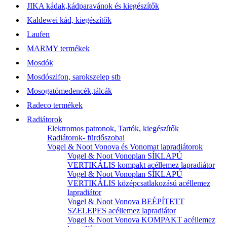
JIKA kádak,kádparavánok és kiegészítők
Kaldewei kád, kiegészítők
Laufen
MARMY termékek
Mosdók
Mosdószifon, sarokszelep stb
Mosogatómedencék,tálcák
Radeco termékek
Radiátorok
Elektromos patronok, Tartók, kiegészítők
Radiátorok- fürdőszobai
Vogel & Noot Vonova és Vonomat lapradiátorok
Vogel & Noot Vonoplan SÍKLAPÚ
VERTIKÁLIS kompakt acéllemez lapradiátor
Vogel & Noot Vonoplan SÍKLAPÚ
VERTIKÁLIS középcsatlakozású acéllemez
lapradiátor
Vogel & Noot Vonova BEÉPÍTETT
SZELEPES acéllemez lapradiátor
Vogel & Noot Vonova KOMPAKT acéllemez