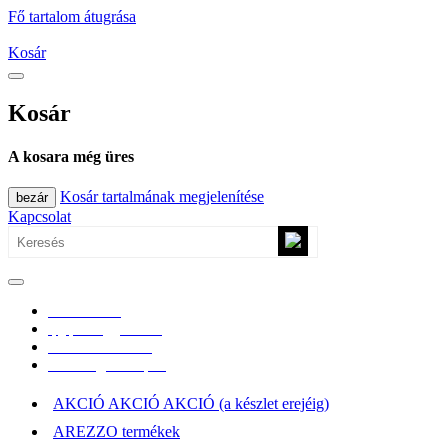
Fő tartalom átugrása
Kosár
Kosár
A kosara még üres
Kosár tartalmának megjelenítése
bezár
Kapcsolat
0670/365-7619
epgepoutlet@gmail.com
Vásárlási információk
Elérhetőség, átvételi pont
AKCIÓ AKCIÓ AKCIÓ (a készlet erejéig)
AREZZO termékek