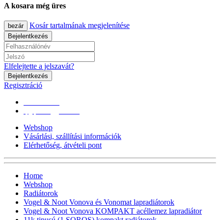
A kosara még üres
Kosár tartalmának megjelenítése
bezár
Bejelentkezés
Elfelejtette a jelszavát?
Bejelentkezés
Regisztráció
0670/365-7619
epgepoutlet@gmail.com
Webshop
Vásárlási, szállítási információk
Elérhetőség, átvételi pont
Home
Webshop
Radiátorok
Vogel & Noot Vonova és Vonomat lapradiátorok
Vogel & Noot Vonova KOMPAKT acéllemez lapradiátor
11k tipusú (1 SOROS) kompakt radiátorok