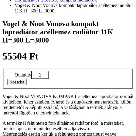
Vogel & Noot Vonova kompakt lapradiátor acéllemez radiátor
11K H=300 L=3000
Vogel & Noot Vonova kompakt
lapradiátor acéllemez radiátor 11K
H=300 L=3000
55504 Ft
Quantity
Kosárba
Vogel & Noot VONOVA KOMPAKT acéllemez lapradiátor normál
kivitelben, fehér színben. A tartó és a dugószett nem tartozék, külön
rendelhető! A kép illusztráció, a valóságban a termék arányai a
mérettől függően eltérőek lehetnek.
A terméknél feltűntetett fotó általános radiátor fotó, a méreteket,
pontos típust nem minden esetben adja vissza.
Megrendelés esetén kérjük a feltüntetett pontos típust vegye