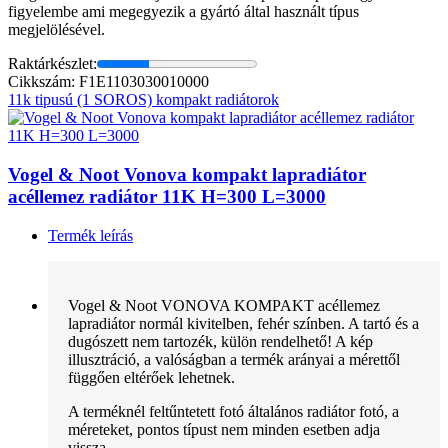
figyelembe ami megegyezik a gyártó által használt típus
megjelölésével.
Raktárkészlet:
Cikkszám: F1E1103030010000
11k tipusú (1 SOROS) kompakt radiátorok
Vogel & Noot Vonova kompakt lapradiátor
acéllemez radiátor 11K H=300 L=3000
Termék leírás
Vogel & Noot VONOVA KOMPAKT acéllemez
lapradiátor normál kivitelben, fehér színben. A tartó és a
dugószett nem tartozék, külön rendelhető! A kép
illusztráció, a valóságban a termék arányai a mérettől
függően eltérőek lehetnek.
A terméknél feltűntetett fotó általános radiátor fotó, a
méreteket, pontos típust nem minden esetben adja
vissza.