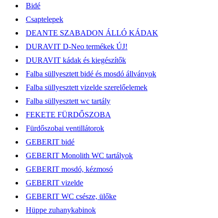
Bidé
Csaptelepek
DEANTE SZABADON ÁLLÓ KÁDAK
DURAVIT D-Neo termékek ÚJ!
DURAVIT kádak és kiegészítők
Falba süllyesztett bidé és mosdó állványok
Falba süllyesztett vizelde szerelőelemek
Falba süllyesztett wc tartály
FEKETE FÜRDŐSZOBA
Fürdőszobai ventillátorok
GEBERIT bidé
GEBERIT Monolith WC tartályok
GEBERIT mosdó, kézmosó
GEBERIT vizelde
GEBERIT WC csésze, ülőke
Hüppe zuhanykabinok