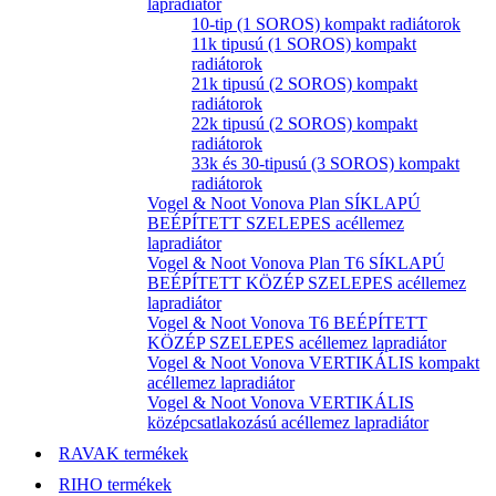
lapradiátor
10-tip (1 SOROS) kompakt radiátorok
11k tipusú (1 SOROS) kompakt
radiátorok
21k tipusú (2 SOROS) kompakt
radiátorok
22k tipusú (2 SOROS) kompakt
radiátorok
33k és 30-tipusú (3 SOROS) kompakt
radiátorok
Vogel & Noot Vonova Plan SÍKLAPÚ
BEÉPÍTETT SZELEPES acéllemez
lapradiátor
Vogel & Noot Vonova Plan T6 SÍKLAPÚ
BEÉPÍTETT KÖZÉP SZELEPES acéllemez
lapradiátor
Vogel & Noot Vonova T6 BEÉPÍTETT
KÖZÉP SZELEPES acéllemez lapradiátor
Vogel & Noot Vonova VERTIKÁLIS kompakt
acéllemez lapradiátor
Vogel & Noot Vonova VERTIKÁLIS
középcsatlakozású acéllemez lapradiátor
RAVAK termékek
RIHO termékek