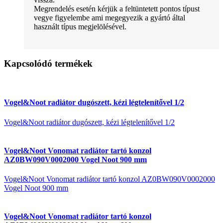
Megrendelés esetén kérjük a feltüntetett pontos típust
vegye figyelembe ami megegyezik a gyártó által
használt típus megjelölésével.
Kapcsolódó termékek
Vogel&Noot radiátor dugószett, kézi légtelenítővel 1/2
Vogel&Noot radiátor dugószett, kézi légtelenítővel 1/2
Vogel&Noot Vonomat radiátor tartó konzol
AZ0BW090V0002000 Vogel Noot 900 mm
Vogel&Noot Vonomat radiátor tartó konzol AZ0BW090V0002000
Vogel Noot 900 mm
Vogel&Noot Vonomat radiátor tartó konzol