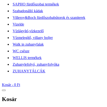
SAPHO fürdőszobai termékek
Szabadonálló kádak
Villeroy&Boch fürdőszobabútorok és szaniterek
Vizelde
Vízlágyító,vízkezelő
Vízmelegítő, villany boljer
Walk in zuhanyfalak
WC csésze
WELLIS termékek
Zuhanylefolyó, zuhanyfolyóka
ZUHANYTÁLCÁK
Kosár -
0 Ft
Kosár